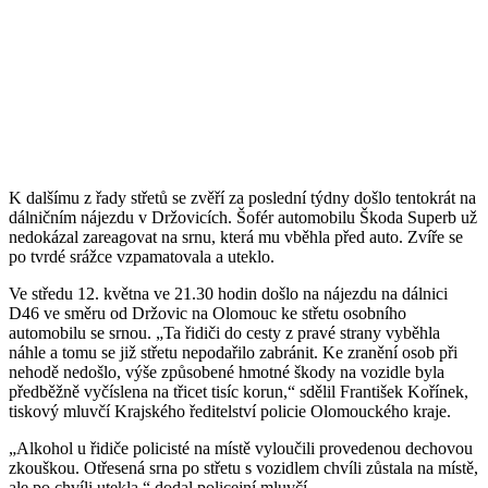
K dalšímu z řady střetů se zvěří za poslední týdny došlo tentokrát na
dálničním nájezdu v Držovicích. Šofér automobilu Škoda Superb už
nedokázal zareagovat na srnu, která mu vběhla před auto. Zvíře se
po tvrdé srážce vzpamatovala a uteklo.
Ve středu 12. května ve 21.30 hodin došlo na nájezdu na dálnici
D46 ve směru od Držovic na Olomouc ke střetu osobního
automobilu se srnou. „Ta řidiči do cesty z pravé strany vyběhla
náhle a tomu se již střetu nepodařilo zabránit. Ke zranění osob při
nehodě nedošlo, výše způsobené hmotné škody na vozidle byla
předběžně vyčíslena na třicet tisíc korun,“ sdělil František Kořínek,
tiskový mluvčí Krajského ředitelství policie Olomouckého kraje.
„Alkohol u řidiče policisté na místě vyloučili provedenou dechovou
zkouškou. Otřesená srna po střetu s vozidlem chvíli zůstala na místě,
ale po chvíli utekla,“ dodal policejní mluvčí.