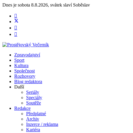
Dnes je
sobota 8.8.2026
,
svátek slaví
Soběslav
Zpravodajství
Sport
Kultura
Společnost
Rozhovory
Blog redaktora
Další
Seriály
Speciály
Soutěže
Redakce
Předplatné
Archiv
Inzerce / reklama
Kariéra