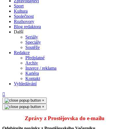
Zpravodajství
Sport
Kultura
Společnost
Rozhovory
Blog redaktora
Další
Seriály
Speciály
Soutěže
Redakce
Předplatné
Archiv
Inzerce / reklama
Kariéra
Kontakt
Vyhledávání
×
×
Zprávy z Prostějovska do e‑mailu
Odebírejte novinky z Prostějovského Večerníku