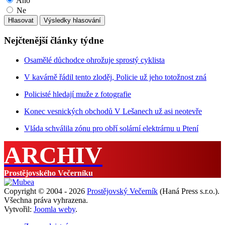
Ano
Ne
Nejčtenější články týdne
Osamělé důchodce ohrožuje sprostý cyklista
V kavárně řádil tento zloděj, Policie už jeho totožnost zná
Policisté hledají muže z fotografie
Konec vesnických obchodů V Lešanech už asi neotevře
Vláda schválila zónu pro obří solární elektrárnu u Ptení
ARCHIV
Prostějovského Večerníku
Copyright © 2004 - 2026
Prostějovský Večerník
(Haná Press s.r.o.).
Všechna práva vyhrazena.
Vytvořil:
Joomla weby
.