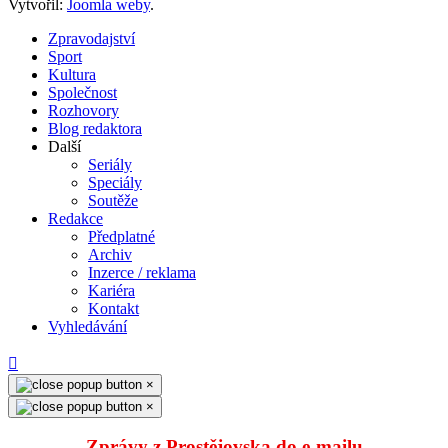
Vytvořil:
Joomla weby
.
Zpravodajství
Sport
Kultura
Společnost
Rozhovory
Blog redaktora
Další
Seriály
Speciály
Soutěže
Redakce
Předplatné
Archiv
Inzerce / reklama
Kariéra
Kontakt
Vyhledávání
×
×
Zprávy z Prostějovska do e‑mailu