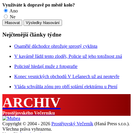
Využíváte k dopravě po městě kolo?
Ano
Ne
Nejčtenější články týdne
Osamělé důchodce ohrožuje sprostý cyklista
V kavárně řádil tento zloděj, Policie už jeho totožnost zná
Policisté hledají muže z fotografie
Konec vesnických obchodů V Lešanech už asi neotevře
Vláda schválila zónu pro obří solární elektrárnu u Ptení
ARCHIV
Prostějovského Večerníku
Copyright © 2004 - 2026
Prostějovský Večerník
(Haná Press s.r.o.).
Všechna práva vyhrazena.