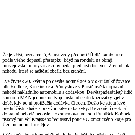
Že je větší, neznamená, že má vždy přednost! Řidič kamionu se
podle všeho dopustil přestupku, když na rondelu na okraji
prostějovské průmyslové zóny nedal přednost dodávce. Zavinil tak
nehodu, která se naštěstí obešla bez zranění.
„Ve čtvrtek 20. května po deváté hodině došlo v okružní křižovatce
ulic Kralické, Kojetínské a Průmyslové v Prostějově k dopravní
nehodě nákladního automobilu s dodávkou. Devětapadesátiletý řidič
kamionu MAN jedoucí od Kojetínské ulice do křižovatky vjel v
době, kdy po ní projížděla dodávka Citroën. Došlo ke střetu levé
přední části tahače s pravým bokem dodávky. Ke zranění osob při
dopravní nehodě nedošlo,“ okomentoval nehodu František Kořínek,
tiskový mluvčí Krajského ředitelství policie Olomouckého kraje pro
Územní odbor Prostějov.
Výše způsobené hmotné škody byla předběžně vyčíslena na 100