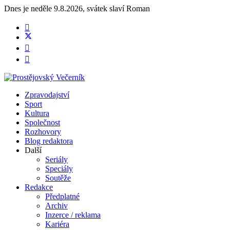
Dnes je
neděle 9.8.2026
,
svátek slaví
Roman
Zpravodajství
Sport
Kultura
Společnost
Rozhovory
Blog redaktora
Další
Seriály
Speciály
Soutěže
Redakce
Předplatné
Archiv
Inzerce / reklama
Kariéra