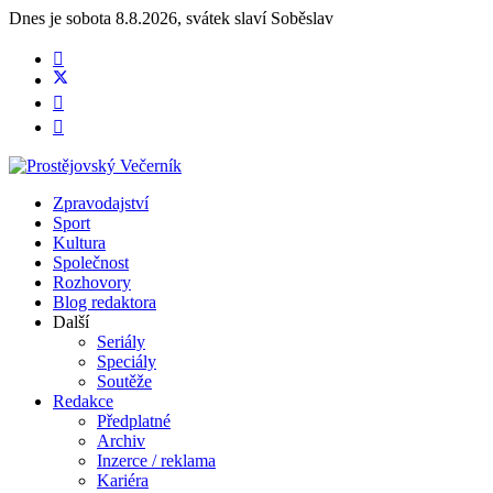
Dnes je
sobota 8.8.2026
,
svátek slaví
Soběslav
Zpravodajství
Sport
Kultura
Společnost
Rozhovory
Blog redaktora
Další
Seriály
Speciály
Soutěže
Redakce
Předplatné
Archiv
Inzerce / reklama
Kariéra