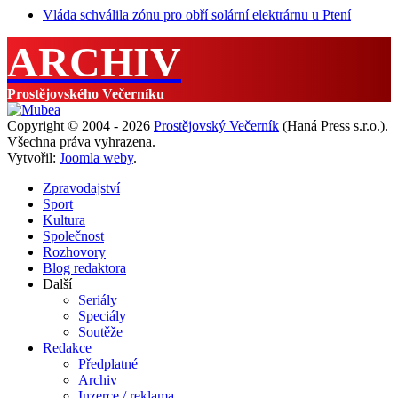
Vláda schválila zónu pro obří solární elektrárnu u Ptení
ARCHIV
Prostějovského Večerníku
Copyright © 2004 - 2026
Prostějovský Večerník
(Haná Press s.r.o.).
Všechna práva vyhrazena.
Vytvořil:
Joomla weby
.
Zpravodajství
Sport
Kultura
Společnost
Rozhovory
Blog redaktora
Další
Seriály
Speciály
Soutěže
Redakce
Předplatné
Archiv
Inzerce / reklama