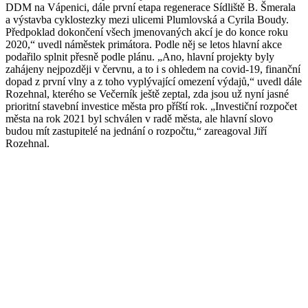
DDM na Vápenici, dále první etapa regenerace Sídliště B. Šmerala
a výstavba cyklostezky mezi ulicemi Plumlovská a Cyrila Boudy.
Předpoklad dokončení všech jmenovaných akcí je do konce roku
2020,“ uvedl náměstek primátora. Podle něj se letos hlavní akce
podařilo splnit přesně podle plánu. „Ano, hlavní projekty byly
zahájeny nejpozději v červnu, a to i s ohledem na covid-19, finanční
dopad z první vlny a z toho vyplývající omezení výdajů,“ uvedl dále
Rozehnal, kterého se Večerník ještě zeptal, zda jsou už nyní jasné
prioritní stavební investice města pro příští rok. „Investiční rozpočet
města na rok 2021 byl schválen v radě města, ale hlavní slovo
budou mít zastupitelé na jednání o rozpočtu,“ zareagoval Jiří
Rozehnal.