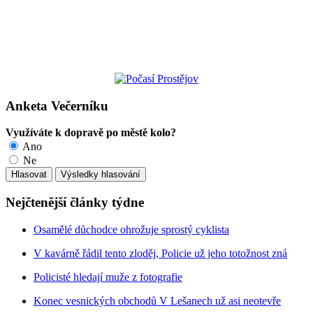
Anketa Večerníku
Využíváte k dopravě po městě kolo?
Ano
Ne
Nejčtenější články týdne
Osamělé důchodce ohrožuje sprostý cyklista
V kavárně řádil tento zloděj, Policie už jeho totožnost zná
Policisté hledají muže z fotografie
Konec vesnických obchodů V Lešanech už asi neotevře