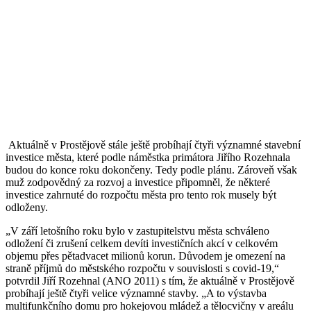
Aktuálně v Prostějově stále ještě probíhají čtyři významné stavební
investice města, které podle náměstka primátora Jiřího Rozehnala
budou do konce roku dokončeny. Tedy podle plánu. Zároveň však
muž zodpovědný za rozvoj a investice připomněl, že některé
investice zahrnuté do rozpočtu města pro tento rok musely být
odloženy.
„V září letošního roku bylo v zastupitelstvu města schváleno
odložení či zrušení celkem devíti investičních akcí v celkovém
objemu přes pětadvacet milionů korun. Důvodem je omezení na
straně příjmů do městského rozpočtu v souvislosti s covid-19,“
potvrdil Jiří Rozehnal (ANO 2011) s tím, že aktuálně v Prostějově
probíhají ještě čtyři velice významné stavby. „A to výstavba
multifunkčního domu pro hokejovou mládež a tělocvičny v areálu