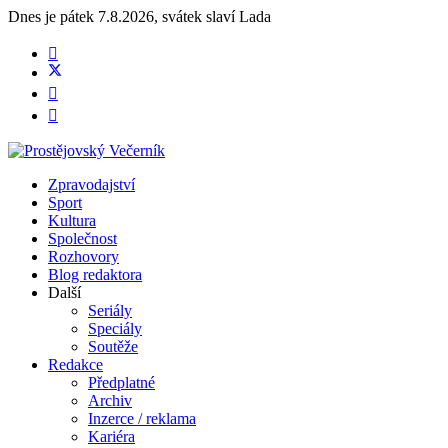
Dnes je
pátek 7.8.2026
,
svátek slaví
Lada
Zpravodajství
Sport
Kultura
Společnost
Rozhovory
Blog redaktora
Další
Seriály
Speciály
Soutěže
Redakce
Předplatné
Archiv
Inzerce / reklama
Kariéra