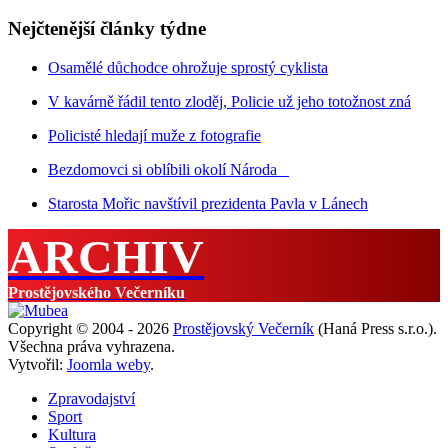
Nejčtenější články týdne
Osamělé důchodce ohrožuje sprostý cyklista
V kavárně řádil tento zloděj, Policie už jeho totožnost zná
Policisté hledají muže z fotografie
Bezdomovci si oblíbili okolí Národa
Starosta Mořic navštívil prezidenta Pavla v Lánech
ARCHIV
Prostějovského Večerníku
Copyright © 2004 - 2026
Prostějovský Večerník
(Haná Press s.r.o.).
Všechna práva vyhrazena.
Vytvořil:
Joomla weby
.
Zpravodajství
Sport
Kultura