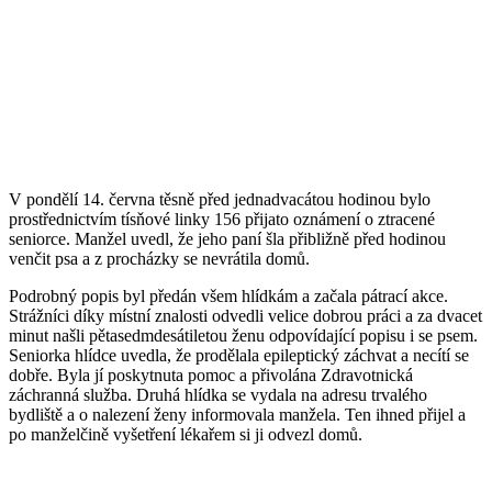
V pondělí 14. června těsně před jednadvacátou hodinou bylo
prostřednictvím tísňové linky 156 přijato oznámení o ztracené
seniorce. Manžel uvedl, že jeho paní šla přibližně před hodinou
venčit psa a z procházky se nevrátila domů.
Podrobný popis byl předán všem hlídkám a začala pátrací akce.
Strážníci díky místní znalosti odvedli velice dobrou práci a za dvacet
minut našli pětasedmdesátiletou ženu odpovídající popisu i se psem.
Seniorka hlídce uvedla, že prodělala epileptický záchvat a necítí se
dobře. Byla jí poskytnuta pomoc a přivolána Zdravotnická
záchranná služba. Druhá hlídka se vydala na adresu trvalého
bydliště a o nalezení ženy informovala manžela. Ten ihned přijel a
po manželčině vyšetření lékařem si ji odvezl domů.