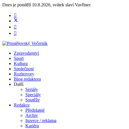
Dnes je
pondělí 10.8.2026
,
svátek slaví
Vavřinec
Zpravodajství
Sport
Kultura
Společnost
Rozhovory
Blog redaktora
Další
Seriály
Speciály
Soutěže
Redakce
Předplatné
Archiv
Inzerce / reklama
Kariéra