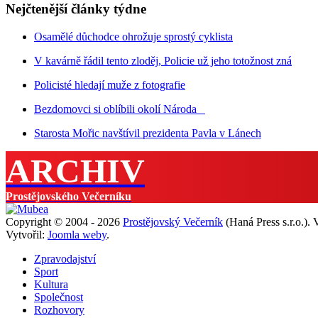
Nejčtenější články týdne
Osamělé důchodce ohrožuje sprostý cyklista
V kavárně řádil tento zloděj, Policie už jeho totožnost zná
Policisté hledají muže z fotografie
Bezdomovci si oblíbili okolí Národa
Starosta Mořic navštívil prezidenta Pavla v Lánech
ARCHIV
Prostějovského Večerníku
Copyright © 2004 - 2026
Prostějovský Večerník
(Haná Press s.r.o.).
Vytvořil:
Joomla weby
.
Zpravodajství
Sport
Kultura
Společnost
Rozhovory