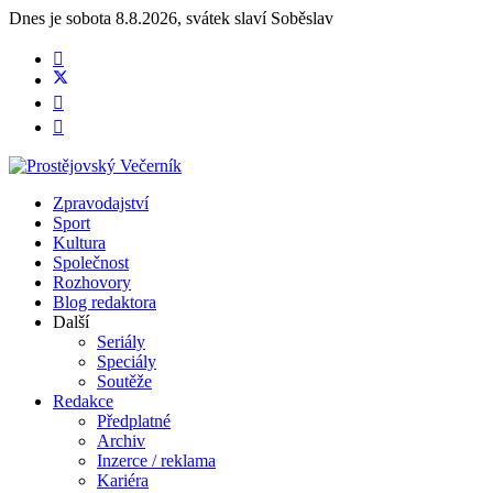
Dnes je
sobota 8.8.2026
,
svátek slaví
Soběslav
Zpravodajství
Sport
Kultura
Společnost
Rozhovory
Blog redaktora
Další
Seriály
Speciály
Soutěže
Redakce
Předplatné
Archiv
Inzerce / reklama
Kariéra