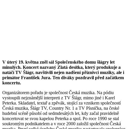
V úterý 19. května zněl sál Společenského domu šlágry let
minulých. Koncert nazvaný Zlatá desítka, který produkuje a
natáčí TV Šlágr, navštívili nejen nadšení příznivci muziky, ale i
primátor František Jura. Ten diváky pozdravil před začátkem
koncertu.
Organizátorem pořadu je společnost Česká muzika. Na pódiu
vystoupili nejznámější interpreti z TV Šlágr, mimo jiné i Karel
Peterka. Skladatel, textař a zpěvák, stojící za vznikem společností
Česká muzika, Šlágr TV, Country Nr. 1 a TV Písnička, na české
hudební scéně působí od sedmdesátých let, kdy začal pravidelně
koncertovat se svou kapelou Peterka a spol. Po roce 1990 se stal
soukromým podnikatelem a v roce 2000 založil společnost Česká
muzika. První velké úspěchy České muziky nastartovala spolupráce