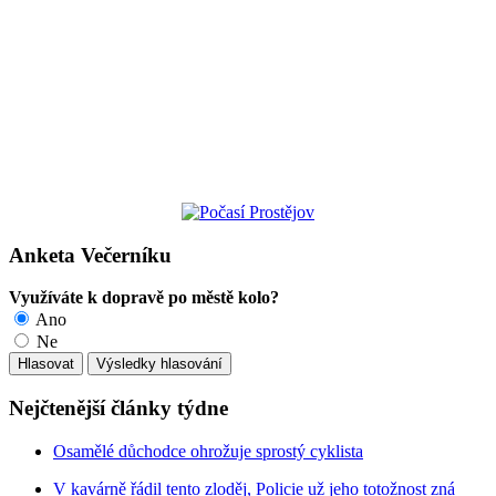
Anketa Večerníku
Využíváte k dopravě po městě kolo?
Ano
Ne
Nejčtenější články týdne
Osamělé důchodce ohrožuje sprostý cyklista
V kavárně řádil tento zloděj, Policie už jeho totožnost zná