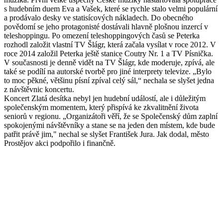
s hudebním duem Eva a Vašek, které se rychle stalo velmi populární
a prodávalo desky ve statisícových nákladech. Do obecného
povědomí se jeho protagonisté dostávali hlavně plošnou inzercí v
teleshoppingu. Po omezení teleshoppingových časů se Peterka
rozhodl založit vlastní TV Šlágr, která začala vysílat v roce 2012. V
roce 2014 založil Peterka ještě stanice Coutry Nr. 1 a TV Písnička.
V současnosti je denně vidět na TV Šlágr, kde moderuje, zpívá, ale
také se podílí na autorské tvorbě pro jiné interprety televize. „Bylo
to moc pěkné, většinu písní zpíval celý sál,“ nechala se slyšet jedna
z návštěvnic koncertu.
Koncert Zlatá desítka nebyl jen hudební událostí, ale i důležitým
společenským momentem, který přispívá ke zkvalitnění života
seniorů v regionu. „Organizátoři věří, že se Společenský dům zaplní
spokojenými návštěvníky a stane se na jeden den místem, kde bude
patřit právě jim," nechal se slyšet František Jura. Jak dodal, město
Prostějov akci podpořilo i finančně.