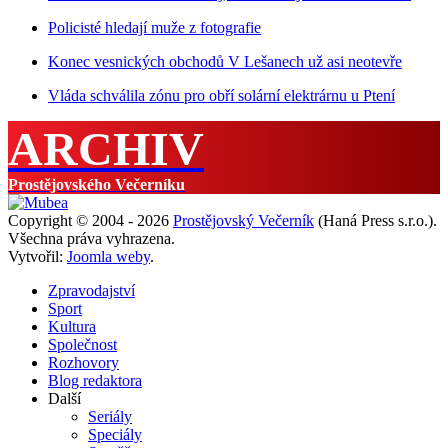
Policisté hledají muže z fotografie
Konec vesnických obchodů V Lešanech už asi neotevře
Vláda schválila zónu pro obří solární elektrárnu u Ptení
ARCHIV
Prostějovského Večerníku
Copyright © 2004 - 2026
Prostějovský Večerník
(Haná Press s.r.o.).
Všechna práva vyhrazena.
Vytvořil:
Joomla weby
.
Zpravodajství
Sport
Kultura
Společnost
Rozhovory
Blog redaktora
Další
Seriály
Speciály