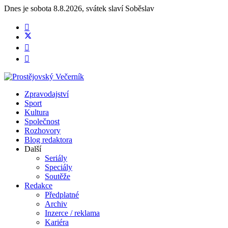
Dnes je
sobota 8.8.2026
,
svátek slaví
Soběslav
Zpravodajství
Sport
Kultura
Společnost
Rozhovory
Blog redaktora
Další
Seriály
Speciály
Soutěže
Redakce
Předplatné
Archiv
Inzerce / reklama
Kariéra