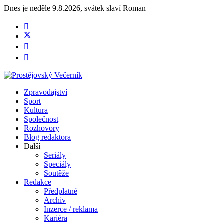
Dnes je
neděle 9.8.2026
,
svátek slaví
Roman
Zpravodajství
Sport
Kultura
Společnost
Rozhovory
Blog redaktora
Další
Seriály
Speciály
Soutěže
Redakce
Předplatné
Archiv
Inzerce / reklama
Kariéra