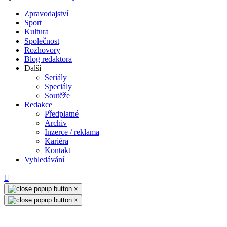
Zpravodajství
Sport
Kultura
Společnost
Rozhovory
Blog redaktora
Další
Seriály
Speciály
Soutěže
Redakce
Předplatné
Archiv
Inzerce / reklama
Kariéra
Kontakt
Vyhledávání
×
×