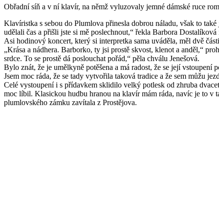
Obřadní síň a v ní klavír, na němž vyluzovaly jemné dámské ruce rom
Klavíristka s sebou do Plumlova přinesla dobrou náladu, však to také 
udělali čas a přišli jste si mě poslechnout,“ řekla Barbora Dostalí
Asi hodinový koncert, který si interpretka sama uváděla, měl dvě čás
„Krása a nádhera. Barborko, ty jsi prostě skvost, klenot a anděl,“ pr
srdce. To se prostě dá poslouchat pořád,“ pěla chválu Jenešová.
Bylo znát, že je umělkyně potěšena a má radost, že se její vstoupení 
Jsem moc ráda, že se tady vytvořila taková tradice a že sem můžu jezdi
Celé vystoupení i s přídavkem sklidilo velký potlesk od zhruba dvace
moc líbil. Klasickou hudbu hranou na klavír mám ráda, navíc je to v ta
plumlovského zámku zavítala z Prostějova.