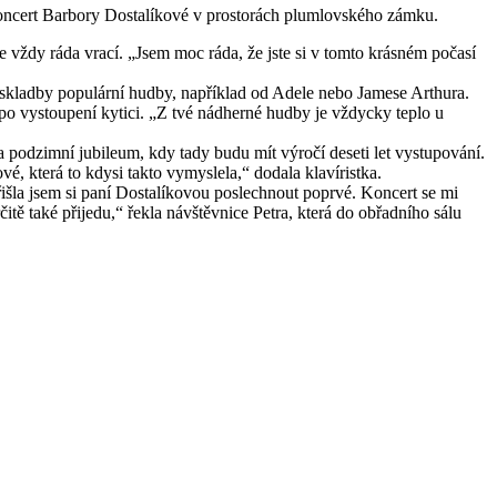
 koncert Barbory Dostalíkové v prostorách plumlovského zámku.
e vždy ráda vrací. „Jsem moc ráda, že jste si v tomto krásném počasí
ly skladby populární hudby, například od Adele nebo Jamese Arthura.
 po vystoupení kytici. „Z tvé nádherné hudby je vždycky teplo u
a podzimní jubileum, kdy tady budu mít výročí deseti let vystupování.
vé, která to kdysi takto vymyslela,“ dodala klavíristka.
řišla jsem si paní Dostalíkovou poslechnout poprvé. Koncert se mi
itě také přijedu,“ řekla návštěvnice Petra, která do obřadního sálu