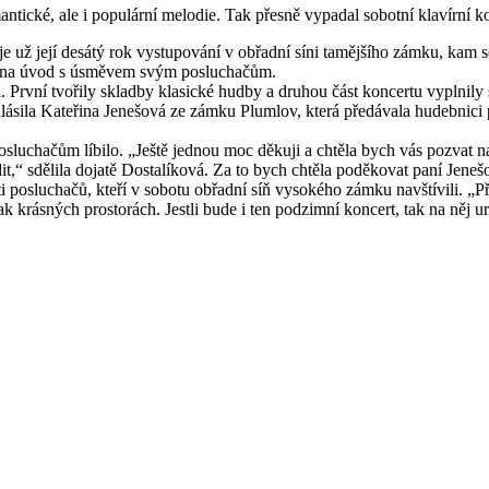
antické, ale i populární melodie. Tak přesně vypadal sobotní klavírní
je už její desátý rok vystupování v obřadní síni tamějšího zámku, kam s
ková na úvod s úsměvem svým posluchačům.
ti. První tvořily skladby klasické hudby a druhou část koncertu vyplni
ohlásila Kateřina Jenešová ze zámku Plumlov, která předávala hudebnici
posluchačům líbilo. „Ještě jednou moc děkuji a chtěla bych vás pozvat n
t,“ sdělila dojatě Dostalíková. Za to bych chtěla poděkovat paní Jenešo
ti posluchačů, kteří v sobotu obřadní síň vysokého zámku navštívili. „P
k krásných prostorách. Jestli bude i ten podzimní koncert, tak na něj urč