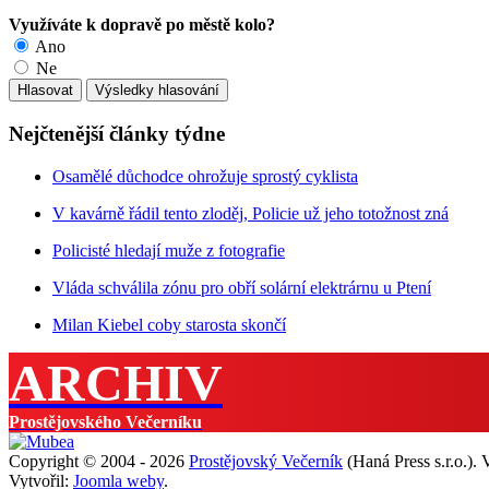
Využíváte k dopravě po městě kolo?
Ano
Ne
Nejčtenější články týdne
Osamělé důchodce ohrožuje sprostý cyklista
V kavárně řádil tento zloděj, Policie už jeho totožnost zná
Policisté hledají muže z fotografie
Vláda schválila zónu pro obří solární elektrárnu u Ptení
Milan Kiebel coby starosta skončí
ARCHIV
Prostějovského Večerníku
Copyright © 2004 - 2026
Prostějovský Večerník
(Haná Press s.r.o.).
Vytvořil:
Joomla weby
.