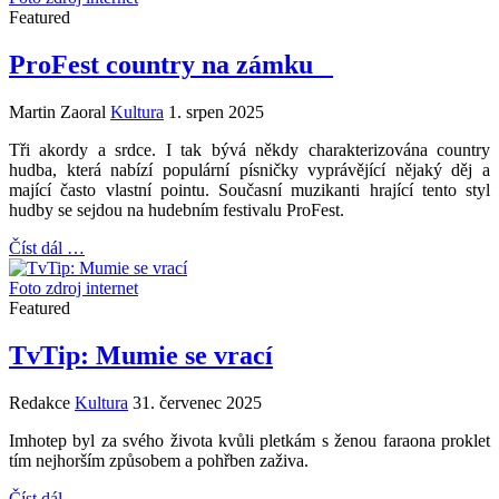
Featured
ProFest country na zámku
Martin Zaoral
Kultura
1. srpen 2025
Tři akordy a srdce. I tak bývá někdy charakterizována country
hudba, která nabízí populární písničky vyprávějící nějaký děj a
mající často vlastní pointu. Současní muzikanti hrající tento styl
hudby se sejdou na hudebním festivalu ProFest.
Číst dál …
Foto zdroj internet
Featured
TvTip: Mumie se vrací
Redakce
Kultura
31. červenec 2025
Imhotep byl za svého života kvůli pletkám s ženou faraona proklet
tím nejhorším způsobem a pohřben zaživa.
Číst dál …