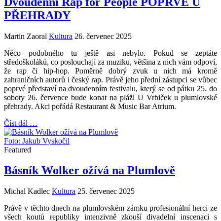
Dvoudenní Rap for People POPRVÉ U
PŘEHRADY
Martin Zaoral
Kultura
26. červenec 2025
Něco podobného tu ještě asi nebylo. Pokud se zeptáte
středoškoláků, co poslouchají za muziku, většina z nich vám odpoví,
že rap či hip-hop. Poměrně dobrý zvuk u nich má kromě
zahraničních autorů i český rap. Právě jeho přední zástupci se vůbec
poprvé představí na dvoudenním festivalu, který se od pátku 25. do
soboty 26. července bude konat na pláži U Vrbiček u plumlovské
přehrady. Akci pořádá Restaurant & Music Bar Atrium.
Číst dál …
Foto: Jakub Vyskočil
Featured
Básník Wolker ožívá na Plumlově
Michal Kadlec
Kultura
25. červenec 2025
Právě v těchto dnech na plumlovském zámku profesionální herci ze
všech koutů republiky intenzivně zkouší divadelní inscenaci s