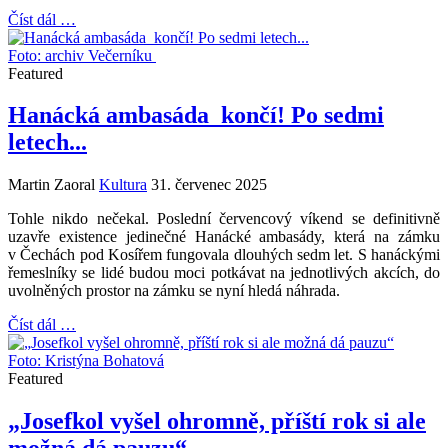
Číst dál …
Foto: archiv Večerníku
Featured
Hanácká ambasáda končí! Po sedmi
letech...
Martin Zaoral
Kultura
31. červenec 2025
Tohle nikdo nečekal. Poslední červencový víkend se definitivně
uzavře existence jedinečné Hanácké ambasády, která na zámku
v Čechách pod Kosířem fungovala dlouhých sedm let. S hanáckými
řemeslníky se lidé budou moci potkávat na jednotlivých akcích, do
uvolněných prostor na zámku se nyní hledá náhrada.
Číst dál …
Foto: Kristýna Bohatová
Featured
„Josefkol vyšel ohromně, příští rok si ale