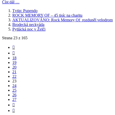
Číst dál …
Tvtip: Pupendo
ROCK MEMORY OF – 45 tisíc na charitu
AKTUALIZOVÁNO: Rock Memory Of rozduněl velodrom
Brodecká neckyáda
Pytlácká noc v Želči
Strana 23 z 165
18
19
20
21
22
23
24
25
26
27