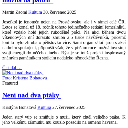
možná dá pauzu“
Martin Zaoral
Kultura
30. červenec 2025
Josefkol je fenomén nejen na Prostějovsku, ale i v rámci celé ČR.
Letos se konal už 18. ročník tohoto jedinečného setkání řemeslníků,
které vzdalo hold jejich rukodělné práci. Na akci během dvou
víkendových dní dorazilo zhruba 2,5 tisíce návštěvníků, přičemž
loni to bylo zhruba o pětistovku více. Sami organizátoři jsou s akcí
nadmíru spokojeni, připouští však, že v příštím roce možná investují
svoji energii do něčeho jiného. Rýsuje se totiž projekt inspirovaný
známým památníkem stojícím nedaleko německého Řezna.
Číst dál …
Foto: Kristýna Bohatová
Featured
Není nad dva ptáky
Kristýna Bohatová
Kultura
27. červenec 2025
Jeden starý vtip se zmiňuje o muži, který chtěl velkého ptáka. K
jeho velkému zármutku mu kouzlo posadilo na rameno havrana.