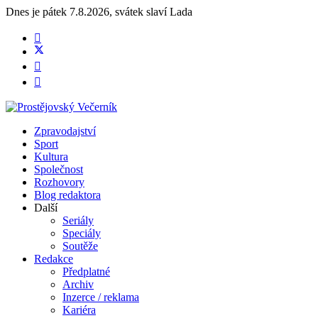
Dnes je
pátek 7.8.2026
,
svátek slaví
Lada
Zpravodajství
Sport
Kultura
Společnost
Rozhovory
Blog redaktora
Další
Seriály
Speciály
Soutěže
Redakce
Předplatné
Archiv
Inzerce / reklama
Kariéra