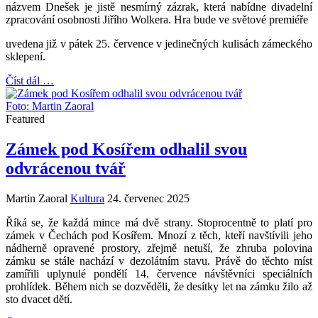
názvem Dnešek je jistě nesmírný zázrak, která nabídne divadelní
zpracování osobnosti Jiřího Wolkera. Hra bude ve světové premiéře
uvedena již v pátek 25. července v jedinečných kulisách zámeckého
sklepení.
Číst dál …
Foto: Martin Zaoral
Featured
Zámek pod Kosířem odhalil svou
odvrácenou tvář
Martin Zaoral
Kultura
24. červenec 2025
Říká se, že každá mince má dvě strany. Stoprocentně to platí pro
zámek v Čechách pod Kosířem. Mnozí z těch, kteří navštívili jeho
nádherně opravené prostory, zřejmě netuší, že zhruba polovina
zámku se stále nachází v dezolátním stavu. Právě do těchto míst
zamířili uplynulé pondělí 14. července návštěvníci speciálních
prohlídek. Během nich se dozvěděli, že desítky let na zámku žilo až
sto dvacet dětí.