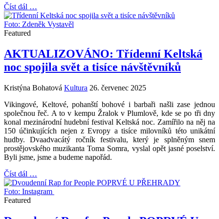
Číst dál …
Foto: Zdeněk Vystavěl
Featured
AKTUALIZOVÁNO: Třídenní Keltská
noc spojila svět a tisíce návštěvníků
Kristýna Bohatová
Kultura
26. červenec 2025
Vikingové, Keltové, pohanští bohové i barbaři našli zase jednou
společnou řeč. A to v kempu Žralok v Plumlově, kde se po tři dny
konal mezinárodní hudební festival Keltská noc. Zamířilo na něj na
150 účinkujících nejen z Evropy a tisíce milovníků této unikátní
hudby. Dvaadvacátý ročník festivalu, který je splněným snem
prostějovského muzikanta Toma Somra, vyslal opět jasné poselství.
Byli jsme, jsme a budeme napořád.
Číst dál …
Foto: Instagram
Featured