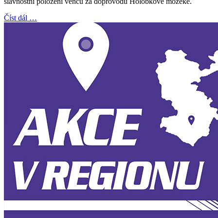
slavnostní položení věnců za doprovodu Holóbkove mozeke.
Číst dál …