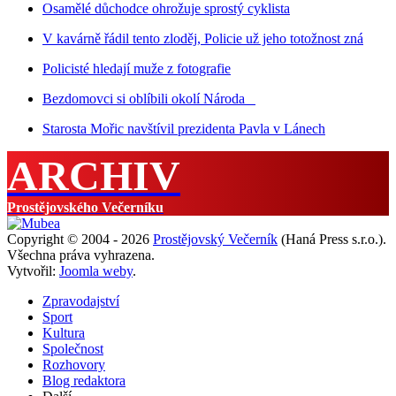
Osamělé důchodce ohrožuje sprostý cyklista
V kavárně řádil tento zloděj, Policie už jeho totožnost zná
Policisté hledají muže z fotografie
Bezdomovci si oblíbili okolí Národa
Starosta Mořic navštívil prezidenta Pavla v Lánech
ARCHIV
Prostějovského Večerníku
Copyright © 2004 - 2026
Prostějovský Večerník
(Haná Press s.r.o.).
Všechna práva vyhrazena.
Vytvořil:
Joomla weby
.
Zpravodajství
Sport
Kultura
Společnost
Rozhovory
Blog redaktora