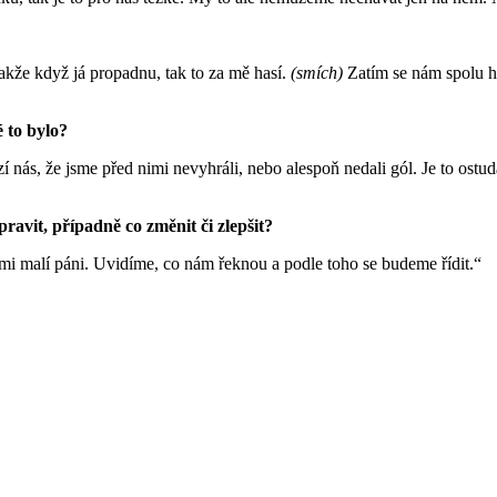
akže když já propadnu, tak to za mě hasí.
(smích)
Zatím se nám spolu hr
é to bylo?
 nás, že jsme před nimi nevyhráli, nebo alespoň nedali gól. Je to ost
pravit, případně co změnit či zlepšit?
 mi malí páni. Uvidíme, co nám řeknou a podle toho se budeme řídit.“