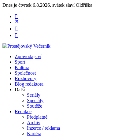
Dnes je
čtvrtek 6.8.2026
,
svátek slaví
Oldřiška
Zpravodajství
Sport
Kultura
Společnost
Rozhovory
Blog redaktora
Další
Seriály
Speciály
Soutěže
Redakce
Předplatné
Archiv
Inzerce / reklama
Kariéra