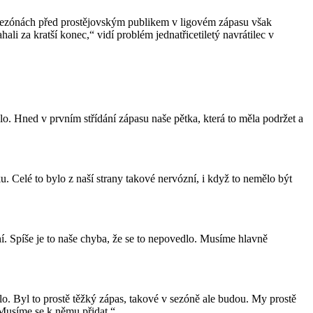
i sezónách před prostějovským publikem v ligovém zápasu však
i za kratší konec,“ vidí problém jednatřicetiletý navrátilec v
o. Hned v prvním střídání zápasu naše pětka, která to měla podržet a
u. Celé to bylo z naší strany takové nervózní, i když to nemělo být
í. Spíše je to naše chyba, že se to nepovedlo. Musíme hlavně
dlo. Byl to prostě těžký zápas, takové v sezóně ale budou. My prostě
 Musíme se k němu přidat.“