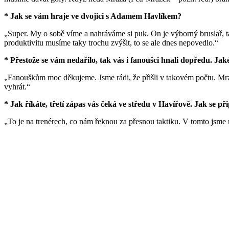
* Jak se vám hraje ve dvojici s Adamem Havlíkem?
„Super. My o sobě víme a nahráváme si puk. On je výborný bruslař, t
produktivitu musíme taky trochu zvýšit, to se ale dnes nepovedlo.“
* Přestože se vám nedařilo, tak vás i fanoušci hnali dopředu. Jak
„Fanouškům moc děkujeme. Jsme rádi, že přišli v takovém počtu. Mrzí
vyhrát.“
* Jak říkáte, třetí zápas vás čeká ve středu v Havířově. Jak se při
„To je na trenérech, co nám řeknou za přesnou taktiku. V tomto jsme