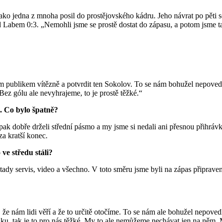
 jako jedna z mnoha posil do prostějovského kádru. Jeho návrat po pět
abem 0:3. „Nemohli jsme se prostě dostat do zápasu, a potom jsme tahal
m publikem vítězně a potvrdit ten Sokolov. To se nám bohužel nepovedl
 Bez gólu ale nevyhrajeme, to je prostě těžké.“
. Co bylo špatně?
pak dobře drželi střední pásmo a my jsme si nedali ani přesnou přihrávk
za kratší konec.
 ve středu stáli?
ady servis, video a všechno. V toto směru jsme byli na zápas připraven
u, že nám lidi věří a že to určitě otočíme. To se nám ale bohužel nepove
ku, tak je to pro nás těžké. My to ale nemůžeme nechávat jen na něm.