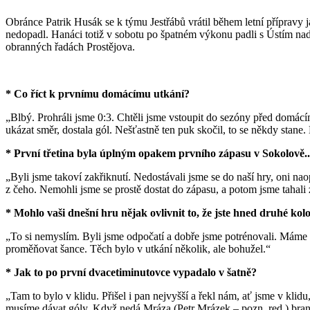
Obránce Patrik Husák se k týmu Jestřábů vrátil během letní přípravy
nedopadl. Hanáci totiž v sobotu po špatném výkonu padli s Ústím nad L
obranných řadách Prostějova.
* Co říct k prvnímu domácímu utkání?
„Blbý. Prohráli jsme 0:3. Chtěli jsme vstoupit do sezóny před domácí
ukázat směr, dostala gól. Nešťastně ten puk skočil, to se někdy stane.
* První třetina byla úplným opakem prvního zápasu v Sokolově..
„Byli jsme takoví zakřiknutí. Nedostávali jsme se do naší hry, oni nao
z čeho. Nemohli jsme se prostě dostat do zápasu, a potom jsme tahali 
* Mohlo vaši dnešní hru nějak ovlivnit to, že jste hned druhé kolo
„To si nemyslím. Byli jsme odpočatí a dobře jsme potrénovali. Máme t
proměňovat šance. Těch bylo v utkání několik, ale bohužel.“
* Jak to po první dvacetiminutovce vypadalo v šatně?
„Tam to bylo v klidu. Přišel i pan nejvyšší a řekl nám, ať jsme v klid
musíme dávat góly. Když nedá Mráza (Petr Mrázek – pozn. red.) bran