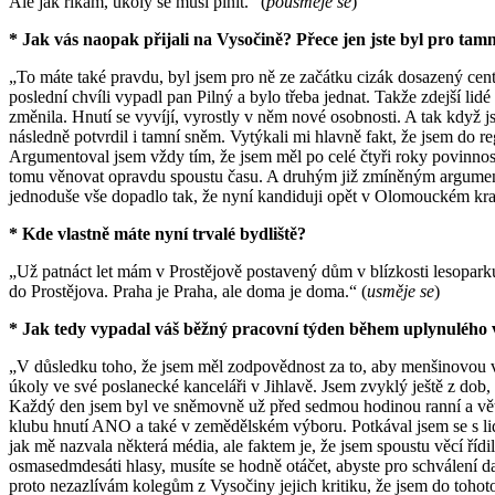
Ale jak říkám, úkoly se musí plnit.“ (
pousměje se
)
* Jak vás naopak přijali na Vysočině? Přece jen jste byl pro tamní
„To máte také pravdu, byl jsem pro ně ze začátku cizák dosazený cent
poslední chvíli vypadl pan Pilný a bylo třeba jednat. Takže zdejší lidé 
změnila. Hnutí se vyvíjí, vyrostly v něm nové osobnosti. A tak když j
následně potvrdil i tamní sněm. Vytýkali mi hlavně fakt, že jsem do re
Argumentoval jsem vždy tím, že jsem měl po celé čtyři roky povinnos
tomu věnovat opravdu spoustu času. A druhým již zmíněným argumentem
jednoduše vše dopadlo tak, že nyní kandiduji opět v Olomouckém kra
* Kde vlastně máte nyní trvalé bydliště?
„Už patnáct let mám v Prostějově postavený dům v blízkosti lesoparku 
do Prostějova. Praha je Praha, ale doma je doma.“ (
usměje se
)
* Jak tedy vypadal váš běžný pracovní týden během uplynulého 
„V důsledku toho, že jsem měl zodpovědnost za to, aby menšinovou vl
úkoly ve své poslanecké kanceláři v Jihlavě. Jsem zvyklý ještě z do
Každý den jsem byl ve sněmovně už před sedmou hodinou ranní a větši
klubu hnutí ANO a také v zemědělském výboru. Potkával jsem se s lidm
jak mě nazvala některá média, ale faktem je, že jsem spoustu věcí 
osmasedmdesáti hlasy, musíte se hodně otáčet, abyste pro schválení
proto nezazlívám kolegům z Vysočiny jejich kritiku, že jsem do tohoto