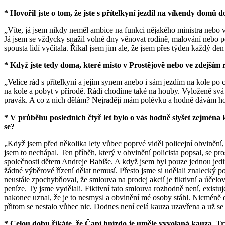
* Hovořil jste o tom, že jste s přítelkyní jezdil na víkendy domů
„Víte, já jsem nikdy neměl ambice na funkci nějakého ministra nebo v
Já jsem se vždycky snažil volné dny věnovat rodině, malování nebo p
spousta lidí vyčítala. Říkal jsem jim ale, že jsem přes týden každý d
* Když jste tedy doma, které místo v Prostějově nebo ve zdejším 
„Velice rád s přítelkyní a jejím synem anebo i sám jezdím na kole po
na kole a pobyt v přírodě. Rádi chodíme také na houby. Vyloženě svá 
pravák. A co z nich dělám? Nejraději mám polévku a hodně dávám ho
* V průběhu posledních čtyř let bylo o vás hodně slyšet zejména
se?
„Když jsem před několika lety vůbec poprvé viděl policejní obvinění, 
jsem to nechápal. Ten příběh, který v obvinění policista popsal, se p
společnosti dětem Andreje Babiše. A když jsem byl pouze jednou jedink
žádné výběrové řízení dělat nemusí. Přesto jsme si udělali znalecký p
neustále zpochybňoval, že smlouva na prodej akcií je fiktivní a účelo
peníze. Ty jsme vydělali. Fiktivní tato smlouva rozhodně není, existuj
nakonec uznal, že je to nesmysl a obvinění mé osoby stáhl. Nicméně d
přitom se nestalo vůbec nic. Dodnes není celá kauza uzavřena a už se
* Celou dobu říkáte, že Čapí hnízdo je uměle vyvolaná kauza. Tr