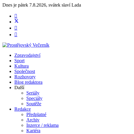
Dnes je
pátek 7.8.2026
,
svátek slaví
Lada
Zpravodajství
Sport
Kultura
Společnost
Rozhovory
Blog redaktora
Další
Seriály
Speciály
Soutěže
Redakce
Předplatné
Archiv
Inzerce / reklama
Kariéra