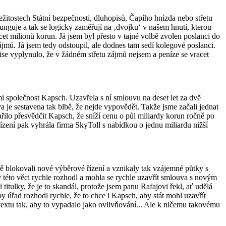
ežitostech Státní bezpečnosti, dluhopisů, Čapího hnízda nebo střetu
nguje a tak se logicky zaměřují na ‚dvojku‘ v našem hnutí, kterou
et milionů korun. Já jsem byl přesto v tajné volbě zvolen poslanci do
ájmů. Já jsem tedy odstoupil, ale dodnes tam sedí kolegové poslanci.
mise vyplynulo, že v žádném střetu zájmů nejsem a peníze se vracet
společnost Kapsch. Uzavřela s ní smlouvu na deset let za dvě
 je sestavena tak blbě, že nejde vypovědět. Takže jsme začali jednat
řilo přesvědčit Kapsch, že sníží cenu o půl miliardy korun ročně po
ízení pak vyhrála firma SkyToll s nabídkou o jednu miliardu nižší
ně blokovali nové výběrové řízení a vznikaly tak vzájemné půtky s
této věci rychle rozhodl a mohla se rychle uzavřít smlouva s novým
titulky, že je to skandál, protože jsem panu Rafajovi řekl, ať udělá
by úřad rozhodl rychle, že to chce i Kapsch, aby stát mohl uzavřít
textu tak, aby to vypadalo jako ovlivňování... Ale k ničemu takovému