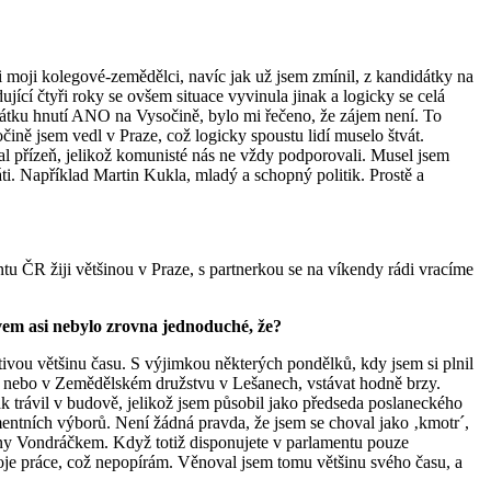
i moji kolegové-zemědělci, navíc jak už jsem zmínil, z kandidátky na
dující čtyři roky se ovšem situace vyvinula jinak a logicky se celá
didátku hnutí ANO na Vysočině, bylo mi řečeno, že zájem není. To
čině jsem vedl v Praze, což logicky spoustu lidí muselo štvát.
al přízeň, jelikož komunisté nás ne vždy podporovali. Musel jsem
i. Například Martin Kukla, mladý a schopný politik. Prostě a
tu ČR žiji většinou v Praze, s partnerkou se na víkendy rádi vracíme
em asi nebylo zrovna jednoduché, že?
vou většinu času. S výjimkou některých pondělků, kdy jsem si plnil
vě nebo v Zemědělském družstvu v Lešanech, vstávat hodně brzy.
k trávil v budově, jelikož jsem působil jako předseda poslaneckého
mentních výborů. Není žádná pravda, že jsem se choval jako ‚kmotr´,
vny Vondráčkem. Když totiž disponujete v parlamentu pouze
oje práce, což nepopírám. Věnoval jsem tomu většinu svého času, a