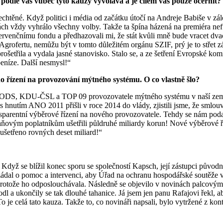
 podle vás vůbec tyto kauzy vyvolává a je cílem vás pouze očernit?
chtěné. Když politici i média od začátku útočí na Andreje Babiše v zál
ch vždy vyhrálo všechny volby. Takže ta špína házená na premiéra nefu
ervenčnímu fondu a předhazovali mi, že stát kvůli mně bude vracet dvac
 Agrofertu, nemůžu být v tomto důležitém orgánu SZIF, prý je to střet z
ošetřila a vydala jasné stanovisko. Stalo se, a ze šetření Evropské ko
peníze. Další nesmysl!“
o řízení na provozování mýtného systému. O co vlastně šlo?
da ODS, KDU-ČSL a TOP 09 provozovatele mýtného systému v naší zemi 
hnutím ANO 2011 přišli v roce 2014 do vlády, zjistili jsme, že smlouva
nsparentní výběrové řízení na nového provozovatele. Tehdy se nám poda
e daňovým poplatníkům ušetřili půldruhé miliardy korun! Nové výběrové ř
u ušetřeno rovných deset miliard!“
. Když se blížil konec sporu se společností Kapsch, její zástupci původ
ádal o pomoc a intervenci, aby Úřad na ochranu hospodářské soutěže v 
 protože ho odposlouchávala. Následně se objevilo v novinách palcovými 
odl a ukončily se tak dlouhé tahanice. Já jsem jen panu Rafajovi řekl, a
je celá tato kauza. Takže to, co novináři napsali, bylo vytržené z kon