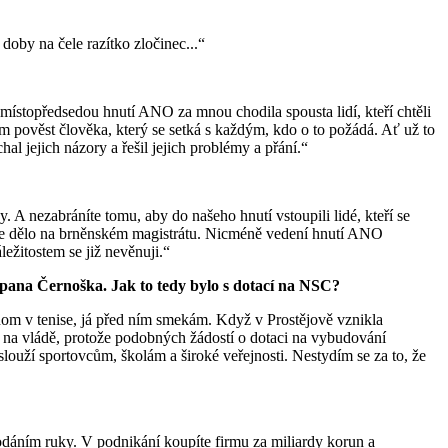
doby na čele razítko zločinec...“
 místopředsedou hnutí ANO za mnou chodila spousta lidí, kteří chtěli
m pověst člověka, který se setká s každým, kdo o to požádá. Ať už to
hal jejich názory a řešil jejich problémy a přání.“
A nezabráníte tomu, aby do našeho hnutí vstoupili lidé, kteří se
 se dělo na brněnském magistrátu. Nicméně vedení hnutí ANO
ežitostem se již nevěnuji.“
 pana Černoška. Jak to tedy bylo s dotací na NSC?
nom v tenise, já před ním smekám. Když v Prostějově vznikla
i na vládě, protože podobných žádostí o dotaci na vybudování
slouží sportovcům, školám a široké veřejnosti. Nestydím se za to, že
podáním ruky. V podnikání koupíte firmu za miliardy korun a