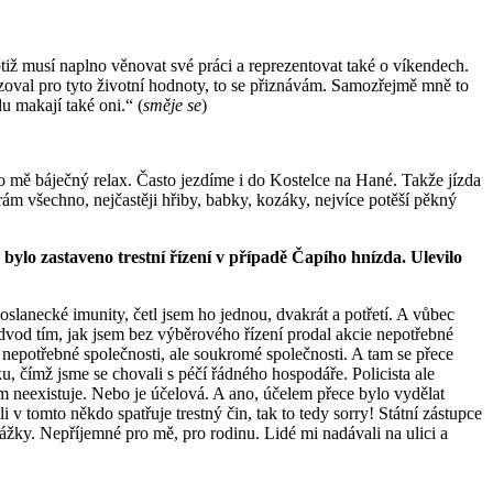
tiž musí naplno věnovat své práci a reprezentovat také o víkendech.
zoval pro tyto životní hodnoty, to se přiznávám. Samozřejmě mně to
u makají také oni.“ (
směje se
)
o mě báječný relax. Často jezdíme i do Kostelce na Hané. Takže jízda
ám všechno, nejčastěji hřiby, babky, kozáky, nejvíce potěší pěkný
ylo zastaveno trestní řízení v případě Čapího hnízda. Ulevilo
oslanecké imunity, četl jsem ho jednou, dvakrát a potřetí. A vůbec
podvod tím, jak jsem bez výběrového řízení prodal akcie nepotřebné
 nepotřebné společnosti, ale soukromé společnosti. A tam se přece
u, čímž jsme se chovali s péčí řádného hospodáře. Policista ale
em neexistuje. Nebo je účelová. A ano, účelem přece bylo vydělat
 v tomto někdo spatřuje trestný čin, tak to tedy sorry! Státní zástupce
ážky. Nepříjemné pro mě, pro rodinu. Lidé mi nadávali na ulici a