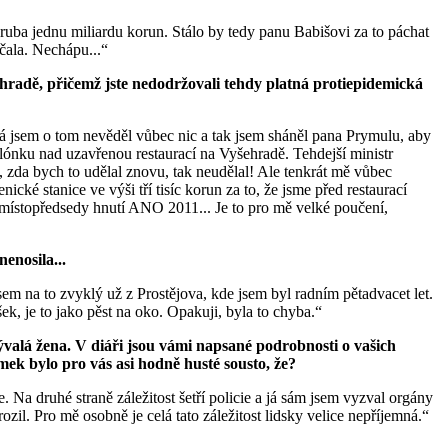
hruba jednu miliardu korun. Stálo by tedy panu Babišovi za to páchat
čala. Nechápu...“
ehradě, přičemž jste nedodržovali tehdy platná protiepidemická
 jsem o tom nevěděl vůbec nic a tak jsem sháněl pana Prymulu, aby
alónku nad uzavřenou restaurací na Vyšehradě. Tehdejší ministr
u, zda bych to udělal znovu, tak neudělal! Ale tenkrát mě vůbec
cké stanice ve výši tří tisíc korun za to, že jsme před restaurací
i místopředsedy hnutí ANO 2011... Je to pro mě velké poučení,
enosila...
sem na to zvyklý už z Prostějova, kde jsem byl radním pětadvacet let.
šek, je to jako pěst na oko. Opakuji, byla to chyba.“
bývalá žena. V diáři jsou vámi napsané podrobnosti o vašich
k bylo pro vás asi hodně husté sousto, že?
Na druhé straně záležitost šetří policie a já sám jsem vyzval orgány
il. Pro mě osobně je celá tato záležitost lidsky velice nepříjemná.“