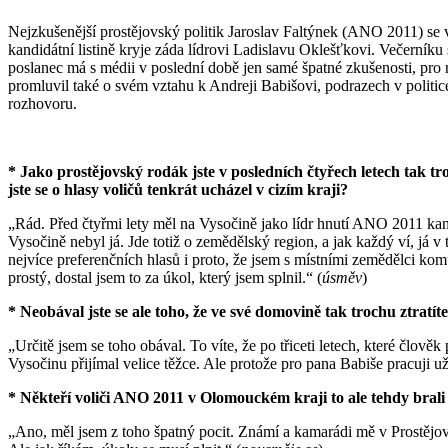
Nejzkušenější prostějovský politik Jaroslav Faltýnek (ANO 2011) se 
kandidátní listině kryje záda lídrovi Ladislavu Oklešťkovi. Večerníku
poslanec má s médii v poslední době jen samé špatné zkušenosti, pro 
promluvil také o svém vztahu k Andreji Babišovi, podrazech v politice 
rozhovoru.
* Jako prostějovský rodák jste v posledních čtyřech letech tak tr
jste se o hlasy voličů tenkrát ucházel v cizím kraji?
„Rád. Před čtyřmi lety měl na Vysočině jako lídr hnutí ANO 2011 kan
Vysočině nebyl já. Jde totiž o zemědělský region, a jak každý ví, já v
nejvíce preferenčních hlasů i proto, že jsem s místními zemědělci k
prostý, dostal jsem to za úkol, který jsem splnil.“ (
úsměv
)
* Neobával jste se ale toho, že ve své domovině tak trochu ztrat
„Určitě jsem se toho obával. To víte, že po třiceti letech, které člov
Vysočinu přijímal velice těžce. Ale protože pro pana Babiše pracuji už 
* Někteří voliči ANO 2011 v Olomouckém kraji to ale tehdy brali i
„Ano, měl jsem z toho špatný pocit. Známí a kamarádi mě v Prostějově