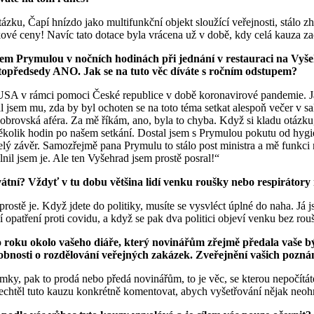
zku, Čapí hnízdo jako multifunkční objekt sloužící veřejnosti, stálo z
kové ceny! Navíc tato dotace byla vrácena už v době, kdy celá kauza za
panem Prymulou v nočních hodinách při jednání v restauraci na Vyš
ístopředsedy ANO. Jak se na tuto věc díváte s ročním odstupem?
USA v rámci pomoci České republice v době koronavirové pandemie. Já
l jsem mu, zda by byl ochoten se na toto téma setkat alespoň večer v s
la obrovská aféra. Za mě říkám, ano, byla to chyba. Když si kladu otázk
několik hodin po našem setkání. Dostal jsem s Prymulou pokutu od hygieni
celý závěr. Samozřejmě pana Prymulu to stálo post ministra a mě funkc
nil jsem je. Ale ten Vyšehrad jsem prostě posral!“
tní? Vždyť v tu dobu většina lidí venku roušky nebo respirátory n
ostě je. Když jdete do politiky, musíte se vysvléct úplné do naha. Já j
í opatření proti covidu, a když se pak dva politici objeví venku bez rou
ního roku okolo vašeho diáře, který novinářům zřejmě předala vaše 
nosti o rozdělování veřejných zakázek. Zveřejnění vašich poznáme
y, pak to prodá nebo předá novinářům, to je věc, se kterou nepočítáte. 
echtěl tuto kauzu konkrétně komentovat, abych vyšetřování nějak neohroz