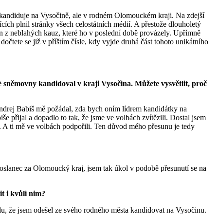
nekandiduje na Vysočině, ale v rodném Olomouckém kraji. Na zdejší
cích plnil stránky všech celostátních médií. A přestože dlouholetý
jen z neblahých kauz, které ho v poslední době provázely. Upřímně
očtete se již v příštím čísle, kdy vyjde druhá část tohoto unikátního
ké sněmovny kandidoval v kraji Vysočina. Můžete vysvětlit, proč
Andrej Babiš mě požádal, zda bych oním lídrem kandidátky na
e přijal a dopadlo to tak, že jsme ve volbách zvítězili. Dostal jsem
. A ti mě ve volbách podpořili. Ten důvod mého přesunu je tedy
o poslanec za Olomoucký kraj, jsem tak úkol v podobě přesunutí se na
t i kvůli nim?
radu, že jsem odešel ze svého rodného města kandidovat na Vysočinu.