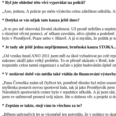
* Byl jste ohledné této věci vypovídat na policii?
„Ano, jednou. A policie po mém výslechu celou záležitost odložila. Al
* Dotýká se vás nějak tato kauza ještě dnes?
„Je to pro mě obrovská životní zkušenost. Už prostě neřeším a nepletu
s různými věcmi pomoci, ať někam zavolám, něco zjistím a podobně. J
bylo v Prostějově, Praze nebo v Jihlavě. A já si myslím, že politik je t
* Je tady ale ještě jedna nepříjemnost, brněnská kauza STOKA..
„Od vzniku hnutí ANO 2011 jsem měl za úkol vybudovat po celé republi
nakonec ukáží jako velký problém. To se přesně ukázalo v Brně, kde
rozpustilo celou tamní organizaci a začalo s jejím budováním úplně z
* V nedávné době vás média také vtáhla do financování výstavby
„Pana Černoška znám už čtyřicet let, poměrně dlouho byl mým sousede
myšlenka postavit novou sportovní halu, tak já jako Prostějovák jsem
Národních sportovních center bylo v republice několik. A já jsem rád,
jsem ve sněmovně pronesl svůj názor. Jde o dobrou věc a projekt si dot
* Zeptám se takto, stojí vám to všechno za to?
„Během uplynulých let se víceméně jen potvrdilo, že v politice to sk