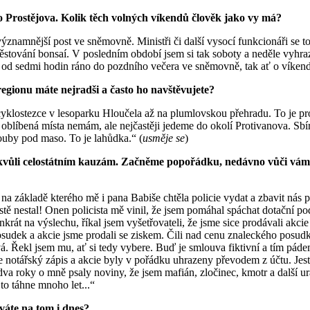
 do Prostějova. Kolik těch volných víkendů člověk jako vy má?
ýznamnější post ve sněmovně. Ministři či další vysocí funkcionáři se to
ěstování bonsaí. V posledním období jsem si tak soboty a neděle vyhra
en od sedmi hodin ráno do pozdního večera ve sněmovně, tak ať o víkend
regionu máte nejradši a často ho navštěvujete?
 cyklostezce v lesoparku Hloučela až na plumlovskou přehradu. To je pr
oblíbená místa nemám, ale nejčastěji jedeme do okolí Protivanova. Sbír
uby pod maso. To je lahůdka.“ (
usměje se
)
 kvůli celostátním kauzám. Začněme popořádku, nedávno vůči vám b
na základě kterého mě i pana Babiše chtěla policie vydat a zbavit nás p
rostě nestal! Onen policista mě vinil, že jsem pomáhal spáchat dotační 
rát na výslechu, říkal jsem vyšetřovateli, že jsme sice prodávali akcie
osudek a akcie jsme prodali se ziskem. Čili nad cenu znaleckého posudk
vá. Řekl jsem mu, ať si tedy vybere. Buď je smlouva fiktivní a tím pád
e notářský zápis a akcie byly v pořádku uhrazeny převodem z účtu. Jestli
va roky o mně psaly noviny, že jsem mafián, zločinec, kmotr a další ur
 to táhne mnoho let...“
váte na tom i dnes?