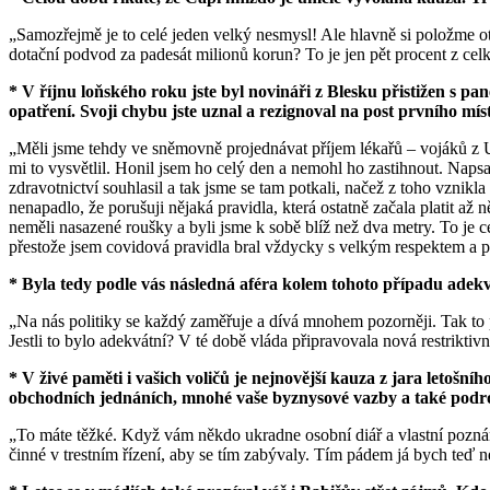
„Samozřejmě je to celé jeden velký nesmysl! Ale hlavně si položme otá
dotační podvod za padesát milionů korun? To je jen pět procent z cel
* V říjnu loňského roku jste byl novináři z Blesku přistižen s 
opatření. Svoji chybu jste uznal a rezignoval na post prvního m
„Měli jsme tehdy ve sněmovně projednávat příjem lékařů – vojáků z 
mi to vysvětlil. Honil jsem ho celý den a nemohl ho zastihnout. Napsa
zdravotnictví souhlasil a tak jsme se tam potkali, načež z toho vznik
nenapadlo, že porušuji nějaká pravidla, která ostatně začala platit až 
neměli nasazené roušky a byli jsme k sobě blíž než dva metry. To je 
přestože jsem covidová pravidla bral vždycky s velkým respektem a pl
* Byla tedy podle vás následná aféra kolem tohoto případu adekvá
„Na nás politiky se každý zaměřuje a dívá mnohem pozorněji. Tak to pr
Jestli to bylo adekvátní? V té době vláda připravovala nová restriktivn
* V živé paměti i vašich voličů je nejnovější kauza z jara letoš
obchodních jednáních, mnohé vaše byznysové vazby a také podrob
„To máte těžké. Když vám někdo ukradne osobní diář a vlastní poznámk
činné v trestním řízení, aby se tím zabývaly. Tím pádem já bych teď n