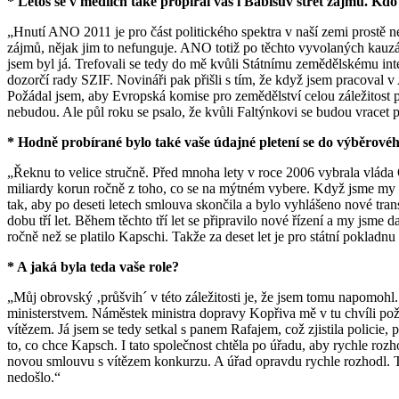
* Letos se v médiích také propíral váš i Babišův střet zájmů. Kdo
„Hnutí ANO 2011 je pro část politického spektra v naší zemi prostě ne
zájmů, nějak jim to nefunguje. ANO totiž po těchto vyvolaných kauzá
jsem byl já. Trefovali se tedy do mě kvůli Státnímu zemědělskému int
dozorčí rady SZIF. Novináři pak přišli s tím, že když jsem pracoval v
Požádal jsem, aby Evropská komise pro zemědělství celou záležitost pr
nebudou. Ale půl roku se psalo, že kvůli Faltýnkovi se budou vracet 
* Hodně probírané bylo také vaše údajné pletení se do výběrovéh
„Řeknu to velice stručně. Před mnoha lety v roce 2006 vybrala vlá
miliardy korun ročně z toho, co se na mýtném vybere. Když jsme my s 
tak, aby po deseti letech smlouva skončila a bylo vyhlášeno nové tra
dobu tří let. Během těchto tří let se připravilo nové řízení a my jsm
ročně než se platilo Kapschi. Takže za deset let je pro státní pokladn
* A jaká byla teda vaše role?
„Můj obrovský ‚průšvih´ v této záležitosti je, že jsem tomu napomohl
ministerstvem. Náměstek ministra dopravy Kopřiva mě v tu chvíli pož
vítězem. Já jsem se tedy setkal s panem Rafajem, což zjistila policie,
to, co chce Kapsch. I tato společnost chtěla po úřadu, aby rychle rozh
novou smlouvu s vítězem konkurzu. A úřad opravdu rychle rozhodl. To 
nedošlo.“