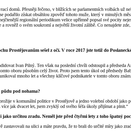
vrací domů. Přesněji řečeno, v blížících se parlamentních volbách už 
 se podařilo získat obsáhlou zpověď tohoto muže, který v minulých měsí
nejčtenější regionální periodikum velice upřímně popsal své pocity ne
a rovněž o svém soukromí a největší životní zálibě. Co nenajdete zde, d
ochu Prostějovanům sešel z očí. V roce 2017 jste totiž do Poslanec
didovat Ivan Pilný. Ten však na poslední chvíli odstoupil a předseda 
 tomto oboru působím celý život. Proto jsem tento úkol od předsedy Babiš
omunikoval mnoho let a všechny klíčové podnikatele v tomto oboru znám
íte půdu pod nohama?
ěk prožije v komunální politice v Prostějově a jedno volební období jak
více jak dvacet let, jsem zvyklý od svého šéfa úkoly přijímat a plnit.“
 jako určitou zradu. Neměl jste před čtyřmi lety z toho špatný poci
 zastavovali na ulici a máte pravdu, že to brali do určité míry jako z