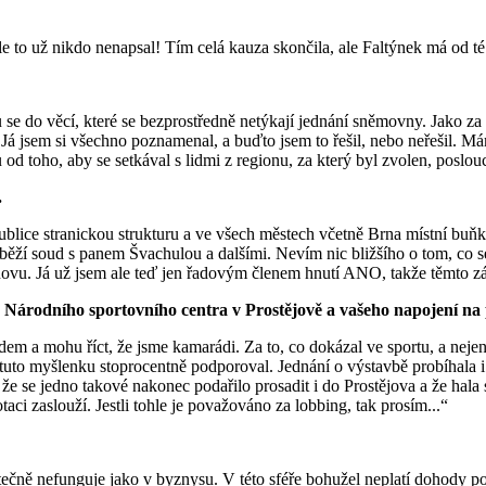
e to už nikdo nenapsal! Tím celá kauza skončila, ale Faltýnek má od té 
 se do věcí, které se bezprostředně netýkají jednání sněmovny. Jako za
á jsem si všechno poznamenal, a buďto jsem to řešil, nebo neřešil. Má
u od toho, aby se setkával s lidmi z regionu, za který byl zvolen, poslouc
.
ce stranickou strukturu a ve všech městech včetně Brna místní buňky. 
 běží soud s panem Švachulou a dalšími. Nevím nic bližšího o tom, co
novu. Já už jsem ale teď jen řadovým členem hnutí ANO, takže těmto zál
 Národního sportovního centra v Prostějově a vašeho napojení na
m a mohu říct, že jsme kamarádi. Za to, co dokázal ve sportu, a neje
 tuto myšlenku stoprocentně podporoval. Jednání o výstavbě probíhala 
 že se jedno takové nakonec podařilo prosadit i do Prostějova a že hala 
aci zaslouží. Jestli tohle je považováno za lobbing, tak prosím...“
utečně nefunguje jako v byznysu. V této sféře bohužel neplatí dohody 