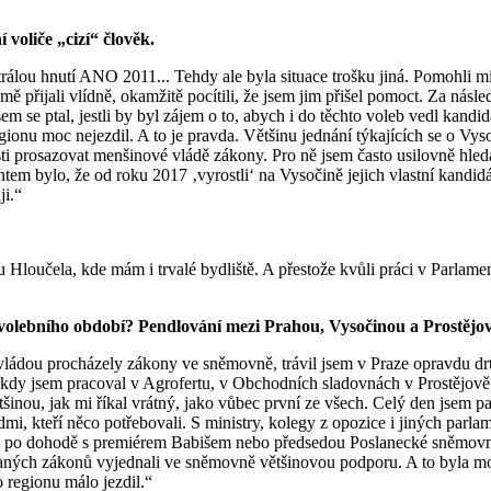
 voliče „cizí“ člověk.
rálou hnutí ANO 2011... Tehdy ale byla situace trošku jiná. Pomohli m
mě přijali vlídně, okamžitě pocítili, že jsem jim přišel pomoct. Za násle
sem se ptal, jestli by byl zájem o to, abych i do těchto voleb vedl kan
gionu moc nejezdil. A to je pravda. Většinu jednání týkajících se o Vyso
ti prosazovat menšinové vládě zákony. Pro ně jsem často usilovně hled
 bylo, že od roku 2017 ‚vyrostli‘ na Vysočině jejich vlastní kandidát
ji.“
Hloučela, kde mám i trvalé bydliště. A přestože kvůli práci v Parlamen
volebního období? Pendlování mezi Prahou, Vysočinou a Prostějov
ádou procházely zákony ve sněmovně, trávil jsem v Praze opravdu drti
b, kdy jsem pracoval v Agrofertu, v Obchodních sladovnách v Prostějo
nou, jak mi říkal vrátný, jako vůbec první ze všech. Celý den jsem pa
i, kteří něco potřebovali. S ministry, kolegy z opozice i jiných parla
řídil po dohodě s premiérem Babišem nebo předsedou Poslanecké sněmo
 daných zákonů vyjednali ve sněmovně většinovou podporu. A to byla m
 regionu málo jezdil.“