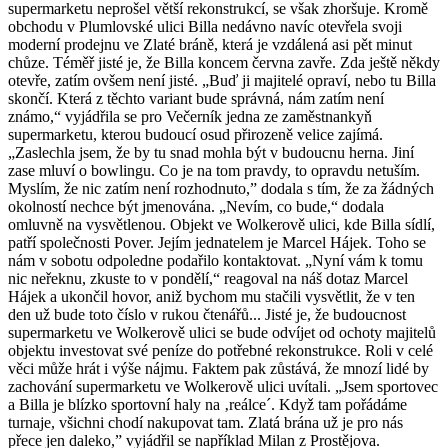
supermarketu neprošel větší rekonstrukcí, se však zhoršuje. Kromě
obchodu v Plumlovské ulici Billa nedávno navíc otevřela svoji
moderní prodejnu ve Zlaté bráně, která je vzdálená asi pět minut
chůze. Téměř jisté je, že Billa koncem června zavře. Zda ještě někdy
otevře, zatím ovšem není jisté. „Buď ji majitelé opraví, nebo tu Billa
skončí. Která z těchto variant bude správná, nám zatím není
známo,“ vyjádřila se pro Večerník jedna ze zaměstnankyň
supermarketu, kterou budoucí osud přirozeně velice zajímá.
„Zaslechla jsem, že by tu snad mohla být v budoucnu herna. Jiní
zase mluví o bowlingu. Co je na tom pravdy, to opravdu netuším.
Myslím, že nic zatím není rozhodnuto,” dodala s tím, že za žádných
okolností nechce být jmenována. „Nevím, co bude,“ dodala
omluvně na vysvětlenou. Objekt ve Wolkerově ulici, kde Billa sídlí,
patří společnosti Pover. Jejím jednatelem je Marcel Hájek. Toho se
nám v sobotu odpoledne podařilo kontaktovat. „Nyní vám k tomu
nic neřeknu, zkuste to v pondělí,“ reagoval na náš dotaz Marcel
Hájek a ukončil hovor, aniž bychom mu stačili vysvětlit, že v ten
den už bude toto číslo v rukou čtenářů... Jisté je, že budoucnost
supermarketu ve Wolkerově ulici se bude odvíjet od ochoty majitelů
objektu investovat své peníze do potřebné rekonstrukce. Roli v celé
věci může hrát i výše nájmu. Faktem pak zůstává, že mnozí lidé by
zachování supermarketu ve Wolkerově ulici uvítali. „Jsem sportovec
a Billa je blízko sportovní haly na ‚reálce´. Když tam pořádáme
turnaje, všichni chodí nakupovat tam. Zlatá brána už je pro nás
přece jen daleko,” vyjádřil se například Milan z Prostějova.