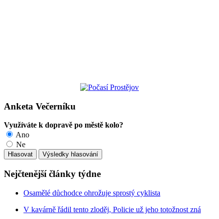
Anketa Večerníku
Využíváte k dopravě po městě kolo?
Ano
Ne
Nejčtenější články týdne
Osamělé důchodce ohrožuje sprostý cyklista
V kavárně řádil tento zloděj, Policie už jeho totožnost zná