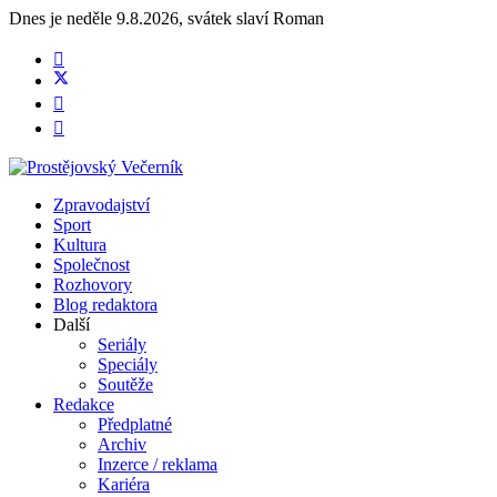
Dnes je
neděle 9.8.2026
,
svátek slaví
Roman
Zpravodajství
Sport
Kultura
Společnost
Rozhovory
Blog redaktora
Další
Seriály
Speciály
Soutěže
Redakce
Předplatné
Archiv
Inzerce / reklama
Kariéra