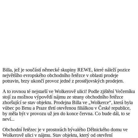
Billa, jež je součástí německé skupiny REWE, které náleží pozice
největšího evropského obchodního řetězce v oblasti prodeje
potravin, brzy ukončí provoz jedné z prostějovských prodejen.
A to rovnou té nejstarší ve Wolkerově ulici! Podle zjištění Večerníku
stojí za možnou výpovědí nájmu ze strany obchodního řetězce
zhoršující se stav objektu. Prodejna Billa ve „Wolkerce“, která byla
vůbec po Brnu a Praze třetí otevřenou filiálkou v České republice,
by měla být v provozu už jen do konce června. Co bude dál, to se
neví...
Obchodní řetězec je v prostorách bývalého Dělnického domu ve
Wolkerově ulici v nájmu. Stav objektu, který od otevření