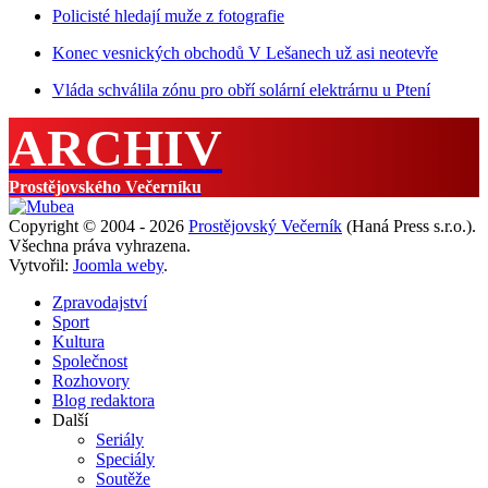
Policisté hledají muže z fotografie
Konec vesnických obchodů V Lešanech už asi neotevře
Vláda schválila zónu pro obří solární elektrárnu u Ptení
ARCHIV
Prostějovského Večerníku
Copyright © 2004 - 2026
Prostějovský Večerník
(Haná Press s.r.o.).
Všechna práva vyhrazena.
Vytvořil:
Joomla weby
.
Zpravodajství
Sport
Kultura
Společnost
Rozhovory
Blog redaktora
Další
Seriály
Speciály
Soutěže