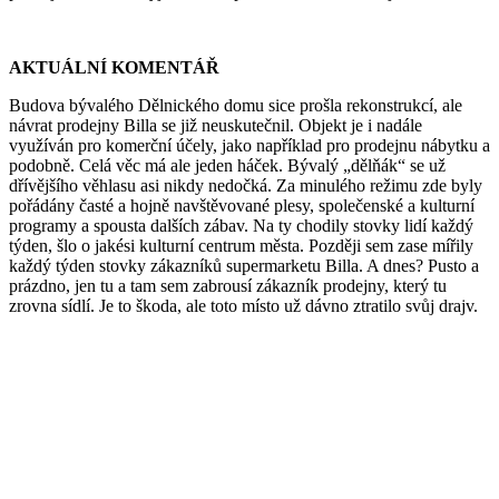
AKTUÁLNÍ KOMENTÁŘ
Budova bývalého Dělnického domu sice prošla rekonstrukcí, ale
návrat prodejny Billa se již neuskutečnil. Objekt je i nadále
využíván pro komerční účely, jako například pro prodejnu nábytku a
podobně. Celá věc má ale jeden háček. Bývalý „dělňák“ se už
dřívějšího věhlasu asi nikdy nedočká. Za minulého režimu zde byly
pořádány časté a hojně navštěvované plesy, společenské a kulturní
programy a spousta dalších zábav. Na ty chodily stovky lidí každý
týden, šlo o jakési kulturní centrum města. Později sem zase mířily
každý týden stovky zákazníků supermarketu Billa. A dnes? Pusto a
prázdno, jen tu a tam sem zabrousí zákazník prodejny, který tu
zrovna sídlí. Je to škoda, ale toto místo už dávno ztratilo svůj drajv.