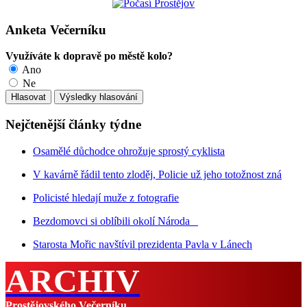
Anketa Večerníku
Využíváte k dopravě po městě kolo?
Ano
Ne
Nejčtenější články týdne
Osamělé důchodce ohrožuje sprostý cyklista
V kavárně řádil tento zloděj, Policie už jeho totožnost zná
Policisté hledají muže z fotografie
Bezdomovci si oblíbili okolí Národa
Starosta Mořic navštívil prezidenta Pavla v Lánech
ARCHIV
Prostějovského Večerníku