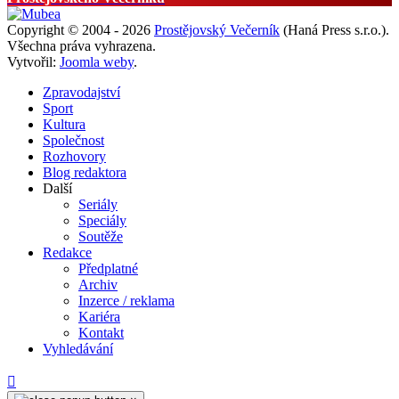
Copyright © 2004 - 2026
Prostějovský Večerník
(Haná Press s.r.o.).
Všechna práva vyhrazena.
Vytvořil:
Joomla weby
.
Zpravodajství
Sport
Kultura
Společnost
Rozhovory
Blog redaktora
Další
Seriály
Speciály
Soutěže
Redakce
Předplatné
Archiv
Inzerce / reklama
Kariéra
Kontakt
Vyhledávání