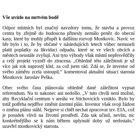
Vše uvízlo na mrtvém bodě
Odpor místních byl značný navzdory tomu, že stavba a provoz
centra by zřejmě do budoucna přinesly nemálo peněz do obecní
kasy, které by mohly přispět k dalšímu rozvoji Mostkovic. Navíc ve
hře bylo i to, že by občané v následujících letech vůbec nemuseli
platit poplatky za likvidaci odpadu, které se ve všech obcích a
městech neustále zvyšují. Ani tyto výhody však místní nepřesvědčily
a celý projekt vyzněl do ztracena. „Ohledně této záležitosti je už
více jak rok naprostý klid, za což jsem rád. Zdá se, že investor od
svého záměru zcela ustoupil,“ komentoval aktuální situaci starosta
Mostkovic Jaroslav Peška.
Obec svého času plánovala ohledně dané záležitost vypsat
referendum. Na to nakonec ani nedošlo. „V tuto chvíli není možné,
aby Recyklační centrum v areálu ve Stichovicích vzniklo. Bylo by
totiž potřeba nejdříve změnit územní plán. Investor však svoji žádost
o změnu plánu stáhl. Nejprve si chtěl nechat zpracovat tzv. EIA, což
je posudek vlivů na životní prostředí. Zda tak učinil, nevím, nic
konkrétnějšího se k nám během uplynulé doby už nedostalo,“
uzavřel mostkovický starosta.