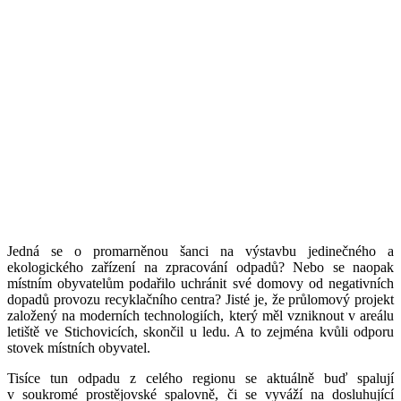
Jedná se o promarněnou šanci na výstavbu jedinečného a
ekologického zařízení na zpracování odpadů? Nebo se naopak
místním obyvatelům podařilo uchránit své domovy od negativních
dopadů provozu recyklačního centra? Jisté je, že průlomový projekt
založený na moderních technologiích, který měl vzniknout v areálu
letiště ve Stichovicích, skončil u ledu. A to zejména kvůli odporu
stovek místních obyvatel.
Tisíce tun odpadu z celého regionu se aktuálně buď spalují
v soukromé prostějovské spalovně, či se vyváží na dosluhující