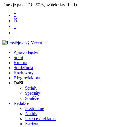
Dnes je
pátek 7.8.2026
,
svátek slaví
Lada
Zpravodajství
Sport
Kultura
Společnost
Rozhovory
Blog redaktora
Další
Seriály
Speciály
Soutěže
Redakce
Předplatné
Archiv
Inzerce / reklama
Kariéra