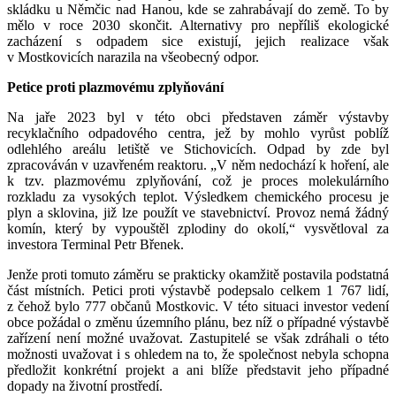
skládku u Němčic nad Hanou, kde se zahrabávají do země. To by
mělo v roce 2030 skončit. Alternativy pro nepříliš ekologické
zacházení s odpadem sice existují, jejich realizace však
v Mostkovicích narazila na všeobecný odpor.
Petice proti plazmovému zplyňování
Na jaře 2023 byl v této obci představen záměr výstavby
recyklačního odpadového centra, jež by mohlo vyrůst poblíž
odlehlého areálu letiště ve Stichovicích. Odpad by zde byl
zpracováván v uzavřeném reaktoru. „V něm nedochází k hoření, ale
k tzv. plazmovému zplyňování, což je proces molekulárního
rozkladu za vysokých teplot. Výsledkem chemického procesu je
plyn a sklovina, již lze použít ve stavebnictví. Provoz nemá žádný
komín, který by vypouštěl zplodiny do okolí,“ vysvětloval za
investora Terminal Petr Břenek.
Jenže proti tomuto záměru se prakticky okamžitě postavila podstatná
část místních. Petici proti výstavbě podepsalo celkem 1 767 lidí,
z čehož bylo 777 občanů Mostkovic. V této situaci investor vedení
obce požádal o změnu územního plánu, bez níž o případné výstavbě
zařízení není možné uvažovat. Zastupitelé se však zdráhali o této
možnosti uvažovat i s ohledem na to, že společnost nebyla schopna
předložit konkrétní projekt a ani blíže představit jeho případné
dopady na životní prostředí.