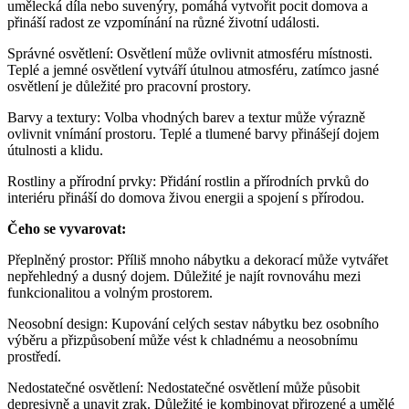
umělecká díla nebo suvenýry, pomáhá vytvořit pocit domova a
přináší radost ze vzpomínání na různé životní události.
Správné osvětlení: Osvětlení může ovlivnit atmosféru místnosti.
Teplé a jemné osvětlení vytváří útulnou atmosféru, zatímco jasné
osvětlení je důležité pro pracovní prostory.
Barvy a textury: Volba vhodných barev a textur může výrazně
ovlivnit vnímání prostoru. Teplé a tlumené barvy přinášejí dojem
útulnosti a klidu.
Rostliny a přírodní prvky: Přidání rostlin a přírodních prvků do
interiéru přináší do domova živou energii a spojení s přírodou.
Čeho se vyvarovat:
Přeplněný prostor: Příliš mnoho nábytku a dekorací může vytvářet
nepřehledný a dusný dojem. Důležité je najít rovnováhu mezi
funkcionalitou a volným prostorem.
Neosobní design: Kupování celých sestav nábytku bez osobního
výběru a přizpůsobení může vést k chladnému a neosobnímu
prostředí.
Nedostatečné osvětlení: Nedostatečné osvětlení může působit
depresivně a unavit zrak. Důležité je kombinovat přirozené a umělé