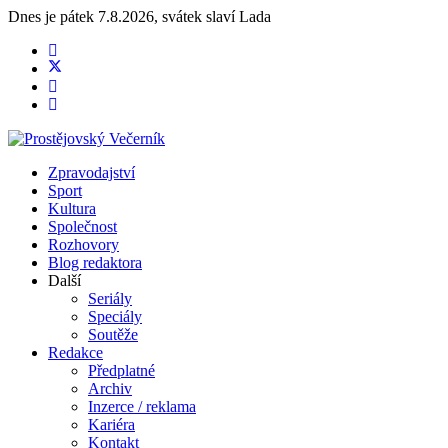
Dnes je
pátek 7.8.2026
,
svátek slaví
Lada
Zpravodajství
Sport
Kultura
Společnost
Rozhovory
Blog redaktora
Další
Seriály
Speciály
Soutěže
Redakce
Předplatné
Archiv
Inzerce / reklama
Kariéra
Kontakt