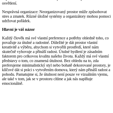
osvětlení.
Nesprávná organizace: Neorganizovaný prostor může způsobovat
stres a zmatek. Různé úložné systémy a organizátory mohou pomoci
udržovat pořádek.
Hlavní je váš názor
Každý člověk má své vlastní preference a potřeby ohledně toho, co
považuje za útulné a radostné. Důležité je dát prostor vlastní
kreativitě a výběru, abychom si vytvořili prostředí, které nám
skutečně vyhovuje a přináší radost. Útulné bydlení je zásadním
faktorem pro celkovou kvalitu našeho života. Každý má své vlastní
představy o tom, co znamená útulnost. Bez ohledu na to, zda
preferujeme minimalistický styl nebo bohatě dekorované prostory, je
klíčové dát si práci s vytvořením domova, který nám přináší radost a
pohodu. Pamatujme si, že útulnost není pouze ve vizuálním vjemu,
ale také v tom, jak se v prostoru cítíme a jak nás naplňuje
emocionálně.