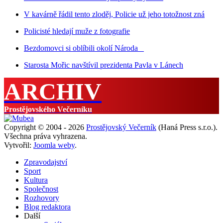
V kavárně řádil tento zloděj, Policie už jeho totožnost zná
Policisté hledají muže z fotografie
Bezdomovci si oblíbili okolí Národa
Starosta Mořic navštívil prezidenta Pavla v Lánech
ARCHIV
Prostějovského Večerníku
Copyright © 2004 - 2026
Prostějovský Večerník
(Haná Press s.r.o.).
Všechna práva vyhrazena.
Vytvořil:
Joomla weby
.
Zpravodajství
Sport
Kultura
Společnost
Rozhovory
Blog redaktora
Další