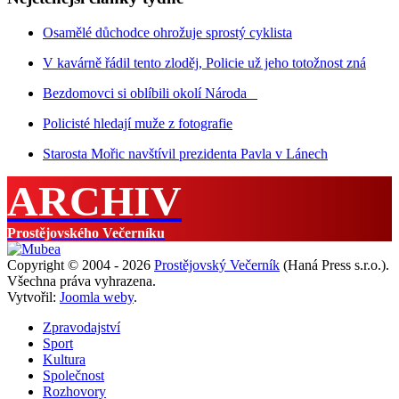
Osamělé důchodce ohrožuje sprostý cyklista
V kavárně řádil tento zloděj, Policie už jeho totožnost zná
Bezdomovci si oblíbili okolí Národa
Policisté hledají muže z fotografie
Starosta Mořic navštívil prezidenta Pavla v Lánech
ARCHIV
Prostějovského Večerníku
Copyright © 2004 - 2026
Prostějovský Večerník
(Haná Press s.r.o.).
Všechna práva vyhrazena.
Vytvořil:
Joomla weby
.
Zpravodajství
Sport
Kultura
Společnost
Rozhovory