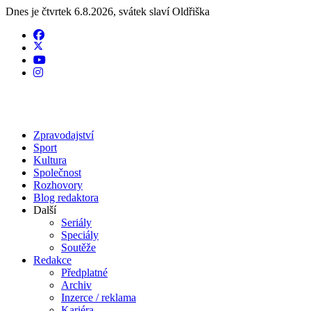
Dnes je
čtvrtek 6.8.2026
,
svátek slaví
Oldřiška
Zpravodajství
Sport
Kultura
Společnost
Rozhovory
Blog redaktora
Další
Seriály
Speciály
Soutěže
Redakce
Předplatné
Archiv
Inzerce / reklama
Kariéra