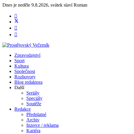
Dnes je
neděle 9.8.2026
,
svátek slaví
Roman
Zpravodajství
Sport
Kultura
Společnost
Rozhovory
Blog redaktora
Další
Seriály
Speciály
Soutěže
Redakce
Předplatné
Archiv
Inzerce / reklama
Kariéra