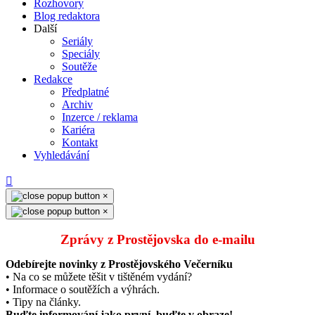
Rozhovory
Blog redaktora
Další
Seriály
Speciály
Soutěže
Redakce
Předplatné
Archiv
Inzerce / reklama
Kariéra
Kontakt
Vyhledávání
×
×
Zprávy z Prostějovska do e‑mailu
Odebírejte novinky z Prostějovského Večerníku
• Na co se můžete těšit v tištěném vydání?
• Informace o soutěžích a výhrách.
• Tipy na články.
Buďte informování jako první, buďte v obraze!