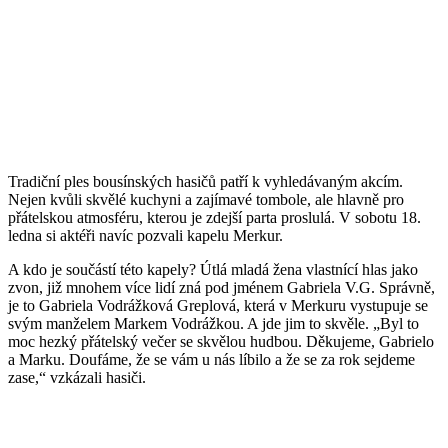
Tradiční ples bousínských hasičů patří k vyhledávaným akcím.
Nejen kvůli skvělé kuchyni a zajímavé tombole, ale hlavně pro
přátelskou atmosféru, kterou je zdejší parta proslulá. V sobotu 18.
ledna si aktéři navíc pozvali kapelu Merkur.
A kdo je součástí této kapely? Útlá mladá žena vlastnící hlas jako
zvon, již mnohem více lidí zná pod jménem Gabriela V.G. Správně,
je to Gabriela Vodrážková Greplová, která v Merkuru vystupuje se
svým manželem Markem Vodrážkou. A jde jim to skvěle. „Byl to
moc hezký přátelský večer se skvělou hudbou. Děkujeme, Gabrielo
a Marku. Doufáme, že se vám u nás líbilo a že se za rok sejdeme
zase,“ vzkázali hasiči.