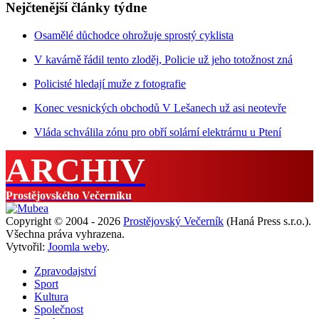
Nejčtenější články týdne
Osamělé důchodce ohrožuje sprostý cyklista
V kavárně řádil tento zloděj, Policie už jeho totožnost zná
Policisté hledají muže z fotografie
Konec vesnických obchodů V Lešanech už asi neotevře
Vláda schválila zónu pro obří solární elektrárnu u Ptení
ARCHIV
Prostějovského Večerníku
Copyright © 2004 - 2026
Prostějovský Večerník
(Haná Press s.r.o.).
Všechna práva vyhrazena.
Vytvořil:
Joomla weby
.
Zpravodajství
Sport
Kultura
Společnost