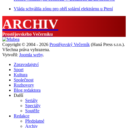
Vláda schválila zónu pro obří solární elektrárnu u Ptení
ARCHIV
Prostějovského Večerníku
Copyright © 2004 - 2026
Prostějovský Večerník
(Haná Press s.r.o.).
Všechna práva vyhrazena.
Vytvořil:
Joomla weby
.
Zpravodajství
Sport
Kultura
Společnost
Rozhovory
Blog redaktora
Další
Seriály
Speciály
Soutěže
Redakce
Předplatné
Archiv