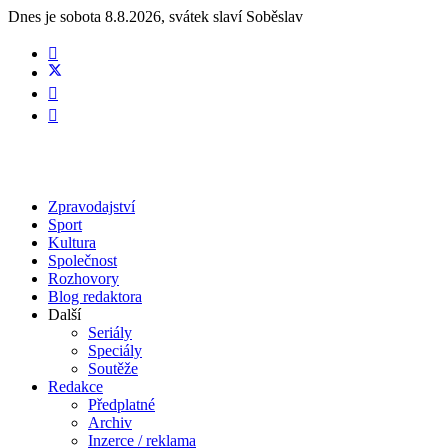
Dnes je
sobota 8.8.2026
,
svátek slaví
Soběslav
Zpravodajství
Sport
Kultura
Společnost
Rozhovory
Blog redaktora
Další
Seriály
Speciály
Soutěže
Redakce
Předplatné
Archiv
Inzerce / reklama