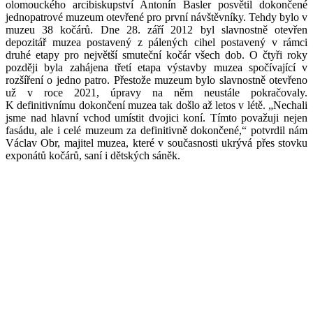
olomouckého arcibiskupství Antonín Basler posvětil dokončené
jednopatrové muzeum otevřené pro první návštěvníky. Tehdy bylo v
muzeu 38 kočárů. Dne 28. září 2012 byl slavnostně otevřen
depozitář muzea postavený z pálených cihel postavený v rámci
druhé etapy pro největší smuteční kočár všech dob. O čtyři roky
později byla zahájena třetí etapa výstavby muzea spočívající v
rozšíření o jedno patro. Přestože muzeum bylo slavnostně otevřeno
už v roce 2021, úpravy na něm neustále pokračovaly.
K definitivnímu dokončení muzea tak došlo až letos v létě. „Nechali
jsme nad hlavní vchod umístit dvojici koní. Tímto považuji nejen
fasádu, ale i celé muzeum za definitivně dokončené,“ potvrdil nám
Václav Obr, majitel muzea, které v současnosti ukrývá přes stovku
exponátů kočárů, saní i dětských sáněk.