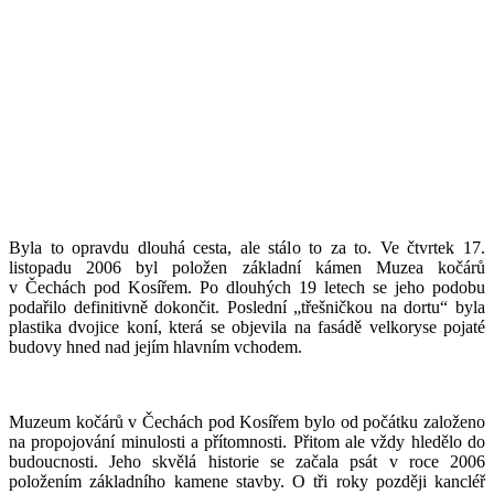
Byla to opravdu dlouhá cesta, ale stálo to za to. Ve čtvrtek 17.
listopadu 2006 byl položen základní kámen Muzea kočárů
v Čechách pod Kosířem. Po dlouhých 19 letech se jeho podobu
podařilo definitivně dokončit. Poslední „třešničkou na dortu“ byla
plastika dvojice koní, která se objevila na fasádě velkoryse pojaté
budovy hned nad jejím hlavním vchodem.
Muzeum kočárů v Čechách pod Kosířem bylo od počátku založeno
na propojování minulosti a přítomnosti. Přitom ale vždy hledělo do
budoucnosti. Jeho skvělá historie se začala psát v roce 2006
položením základního kamene stavby. O tři roky později kancléř