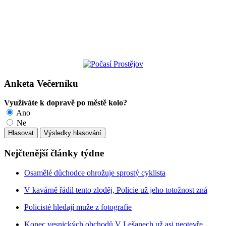
Anketa Večerníku
Využíváte k dopravě po městě kolo?
Ano
Ne
Nejčtenější články týdne
Osamělé důchodce ohrožuje sprostý cyklista
V kavárně řádil tento zloděj, Policie už jeho totožnost zná
Policisté hledají muže z fotografie
Konec vesnických obchodů V Lešanech už asi neotevře