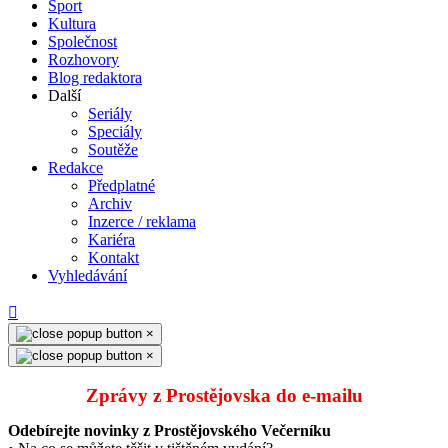
Sport
Kultura
Společnost
Rozhovory
Blog redaktora
Další
Seriály
Speciály
Soutěže
Redakce
Předplatné
Archiv
Inzerce / reklama
Kariéra
Kontakt
Vyhledávání
×
×
Zprávy z Prostějovska do e‑mailu
Odebírejte novinky z Prostějovského Večerníku