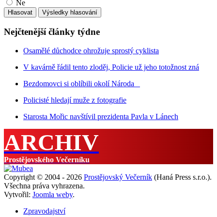
Ne
Nejčtenější články týdne
Osamělé důchodce ohrožuje sprostý cyklista
V kavárně řádil tento zloděj, Policie už jeho totožnost zná
Bezdomovci si oblíbili okolí Národa
Policisté hledají muže z fotografie
Starosta Mořic navštívil prezidenta Pavla v Lánech
ARCHIV
Prostějovského Večerníku
Copyright © 2004 - 2026
Prostějovský Večerník
(Haná Press s.r.o.).
Všechna práva vyhrazena.
Vytvořil:
Joomla weby
.
Zpravodajství