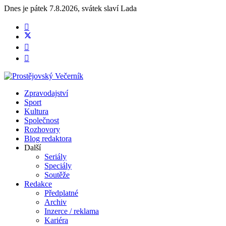
Dnes je
pátek 7.8.2026
,
svátek slaví
Lada
Zpravodajství
Sport
Kultura
Společnost
Rozhovory
Blog redaktora
Další
Seriály
Speciály
Soutěže
Redakce
Předplatné
Archiv
Inzerce / reklama
Kariéra