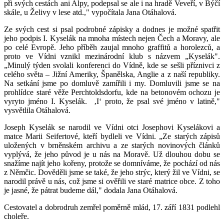
při svých cestách ani Alpy, podepsal se ale i na hradě Veveří, v Býčí
skále, u Želivy v lese atd.," vypočítala Jana Otáhalová.
Ze svých cest si psal podrobné zápisky a dodnes je možné spatřit
jeho podpis I. Kyselák na mnoha místech nejen Čech a Moravy, ale
po celé Evropě. Jeho příběh zaujal mnoho graffitů a horolezců, a
proto ve Vídni vznikl mezinárodní klub s názvem „Kyselák".
„Minulý týden svolali konferenci do Vídně, kde se sešli příznivci z
celého světa – Jižní Ameriky, Španělska, Anglie a z naší republiky.
Na setkání jsme po domluvě zamířili i my. Domluvili jsme se na
prohlídce staré věže Perchtoldsdorfu, kde na betonovém ochozu je
vyryto jméno I. Kyselák. ‚I‘ proto, že psal své jméno v latině,"
vysvětlila Otáhalová.
Joseph Kyselák se narodil ve Vídni otci Josephovi Kyselákovi a
matce Marii Seifertové, kteří bydleli ve Vídni. „Ze starých zápisů
uložených v brněnském archivu a ze starých novinových článků
vyplývá, že jeho původ je u nás na Moravě. Už dlouhou dobu se
snažíme najít jeho kořeny, protože se domníváme, že pochází od nás
z Němčic. Dověděli jsme se také, že jeho strýc, který žil ve Vídni, se
narodil právě u nás, což jsme si ověřili ve staré matrice obce. Z toho
je jasné, že pátrat budeme dál," dodala Jana Otáhalová.
Cestovatel a dobrodruh zemřel poměrně mlád, 17. září 1831 podlehl
choleře.