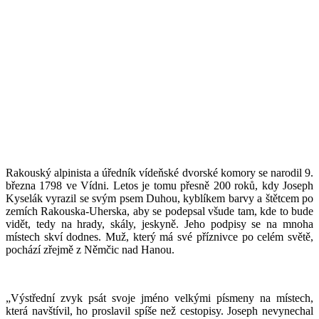
Rakouský alpinista a úředník vídeňské dvorské komory se narodil 9.
března 1798 ve Vídni. Letos je tomu přesně 200 roků, kdy Joseph
Kyselák vyrazil se svým psem Duhou, kyblíkem barvy a štětcem po
zemích Rakouska-Uherska, aby se podepsal všude tam, kde to bude
vidět, tedy na hrady, skály, jeskyně. Jeho podpisy se na mnoha
místech skví dodnes. Muž, který má své příznivce po celém světě,
pochází zřejmě z Němčic nad Hanou.
„Výstřední zvyk psát svoje jméno velkými písmeny na místech,
která navštívil, ho proslavil spíše než cestopisy. Joseph nevynechal