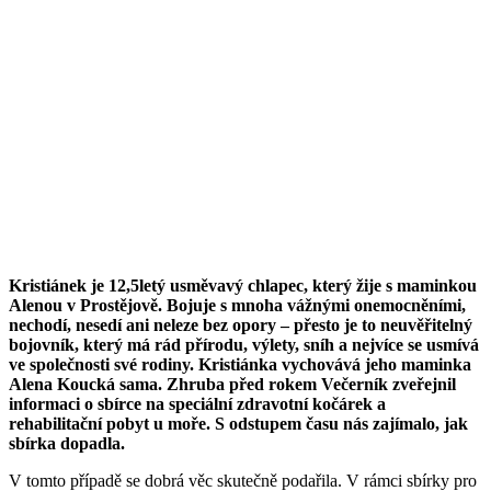
Kristiánek je 12,5letý usměvavý chlapec, který žije s maminkou
Alenou v Prostějově. Bojuje s mnoha vážnými onemocněními,
nechodí, nesedí ani neleze bez opory – přesto je to neuvěřitelný
bojovník, který má rád přírodu, výlety, sníh a nejvíce se usmívá
ve společnosti své rodiny. Kristiánka vychovává jeho maminka
Alena Koucká sama. Zhruba před rokem Večerník zveřejnil
informaci o sbírce na speciální zdravotní kočárek a
rehabilitační pobyt u moře. S odstupem času nás zajímalo, jak
sbírka dopadla.
V tomto případě se dobrá věc skutečně podařila. V rámci sbírky pro