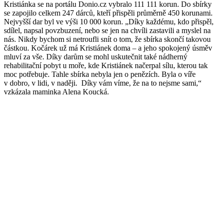
Kristiánka se na portálu Donio.cz vybralo 111 111 korun. Do sbírky
se zapojilo celkem 247 dárců, kteří přispěli průměrně 450 korunami.
Nejvyšší dar byl ve výši 10 000 korun. „Díky každému, kdo přispěl,
sdílel, napsal povzbuzení, nebo se jen na chvíli zastavili a myslel na
nás. Nikdy bychom si netroufli snít o tom, že sbírka skončí takovou
částkou. Kočárek už má Kristiánek doma – a jeho spokojený úsměv
mluví za vše. Díky darům se mohl uskutečnit také nádherný
rehabilitační pobyt u moře, kde Kristiánek načerpal sílu, kterou tak
moc potřebuje. Tahle sbírka nebyla jen o penězích. Byla o víře
v dobro, v lidi, v naději. Díky vám víme, že na to nejsme sami,“
vzkázala maminka Alena Koucká.