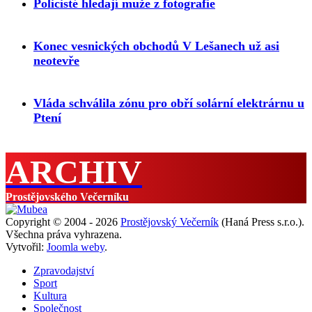
Policisté hledají muže z fotografie
Konec vesnických obchodů V Lešanech už asi
neotevře
Vláda schválila zónu pro obří solární elektrárnu u
Ptení
ARCHIV
Prostějovského Večerníku
Copyright © 2004 - 2026
Prostějovský Večerník
(Haná Press s.r.o.).
Všechna práva vyhrazena.
Vytvořil:
Joomla weby
.
Zpravodajství
Sport
Kultura
Společnost