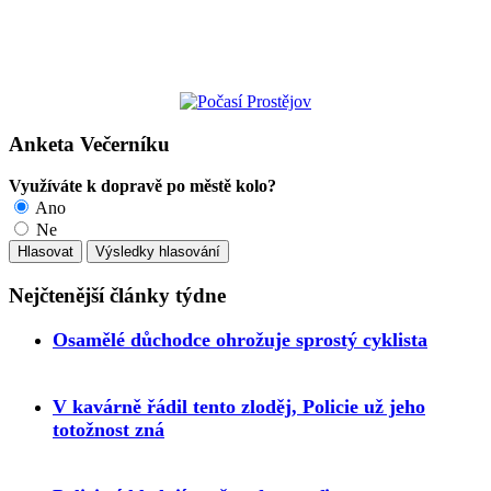
Anketa Večerníku
Využíváte k dopravě po městě kolo?
Ano
Ne
Nejčtenější články týdne
Osamělé důchodce ohrožuje sprostý cyklista
V kavárně řádil tento zloděj, Policie už jeho
totožnost zná