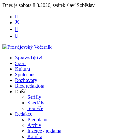
Dnes je
sobota 8.8.2026
,
svátek slaví
Soběslav
Zpravodajství
Sport
Kultura
Společnost
Rozhovory
Blog redaktora
Další
Seriály
Speciály
Soutěže
Redakce
Předplatné
Archiv
Inzerce / reklama
Kariéra