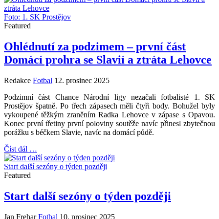
Foto: 1. SK Prostějov
Featured
Ohlédnutí za podzimem – první část
Domácí prohra se Slavií a ztráta Lehovce
Redakce
Fotbal
12. prosinec 2025
Podzimní část Chance Národní ligy nezačali fotbalisté 1. SK
Prostějov špatně. Po třech zápasech měli čtyři body. Bohužel byly
vykoupené těžkým zraněním Radka Lehovce v zápase s Opavou.
Konec první třetiny první poloviny soutěže navíc přinesl zbytečnou
porážku s béčkem Slavie, navíc na domácí půdě.
Číst dál …
Start další sezóny o týden později
Featured
Start další sezóny o týden později
Jan Frehar
Fotbal
10. prosinec 2025