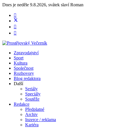
Dnes je
neděle 9.8.2026
,
svátek slaví
Roman
Zpravodajství
Sport
Kultura
Společnost
Rozhovory
Blog redaktora
Další
Seriály
Speciály
Soutěže
Redakce
Předplatné
Archiv
Inzerce / reklama
Kariéra