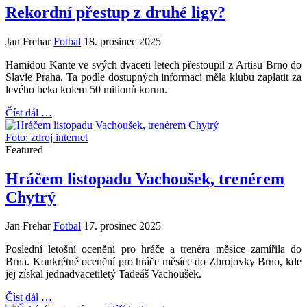
Rekordní přestup z druhé ligy?
Jan Frehar
Fotbal
18. prosinec 2025
Hamidou Kante ve svých dvaceti letech přestoupil z Artisu Brno do
Slavie Praha. Ta podle dostupných informací měla klubu zaplatit za
levého beka kolem 50 milionů korun.
Číst dál …
Foto: zdroj internet
Featured
Hráčem listopadu Vachoušek, trenérem
Chytrý
Jan Frehar
Fotbal
17. prosinec 2025
Poslední letošní ocenění pro hráče a trenéra měsíce zamířila do
Brna. Konkrétně ocenění pro hráče měsíce do Zbrojovky Brno, kde
jej získal jednadvacetiletý Tadeáš Vachoušek.
Číst dál …