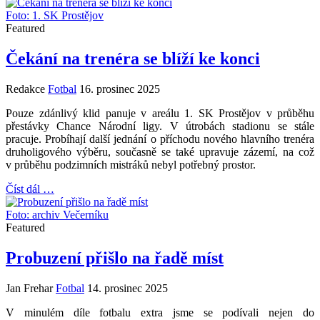
Foto: 1. SK Prostějov
Featured
Čekání na trenéra se blíží ke konci
Redakce
Fotbal
16. prosinec 2025
Pouze zdánlivý klid panuje v areálu 1. SK Prostějov v průběhu
přestávky Chance Národní ligy. V útrobách stadionu se stále
pracuje. Probíhají další jednání o příchodu nového hlavního trenéra
druholigového výběru, současně se také upravuje zázemí, na což
v průběhu podzimních mistráků nebyl potřebný prostor.
Číst dál …
Foto: archiv Večerníku
Featured
Probuzení přišlo na řadě míst
Jan Frehar
Fotbal
14. prosinec 2025
V minulém díle fotbalu extra jsme se podívali nejen do