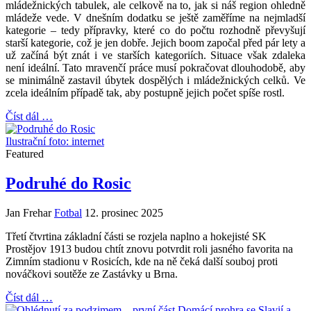
mládežnických tabulek, ale celkově na to, jak si náš region ohledně
mládeže vede. V dnešním dodatku se ještě zaměříme na nejmladší
kategorie – tedy přípravky, které co do počtu rozhodně převyšují
starší kategorie, což je jen dobře. Jejich boom započal před pár lety a
už začíná být znát i ve starších kategoriích. Situace však zdaleka
není ideální. Tato mravenčí práce musí pokračovat dlouhodobě, aby
se minimálně zastavil úbytek dospělých i mládežnických celků. Ve
zcela ideálním případě tak, aby postupně jejich počet spíše rostl.
Číst dál …
Ilustrační foto: internet
Featured
Podruhé do Rosic
Jan Frehar
Fotbal
12. prosinec 2025
Třetí čtvrtina základní části se rozjela naplno a hokejisté SK
Prostějov 1913 budou chtít znovu potvrdit roli jasného favorita na
Zimním stadionu v Rosicích, kde na ně čeká další souboj proti
nováčkovi soutěže ze Zastávky u Brna.
Číst dál …