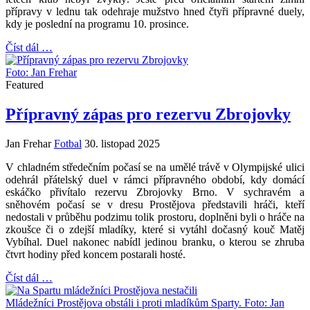
přípravy v lednu tak odehraje mužstvo hned čtyři přípravné duely,
kdy je poslední na programu 10. prosince.
Číst dál …
Foto: Jan Frehar
Featured
Přípravný zápas pro rezervu Zbrojovky
Jan Frehar
Fotbal
30. listopad 2025
V chladném středečním počasí se na umělé trávě v Olympijské ulici
odehrál přátelský duel v rámci přípravného období, kdy domácí
eskáčko přivítalo rezervu Zbrojovky Brno. V sychravém a
sněhovém počasí se v dresu Prostějova představili hráči, kteří
nedostali v průběhu podzimu tolik prostoru, doplněni byli o hráče na
zkoušce či o zdejší mladíky, které si vytáhl dočasný kouč Matěj
Vybíhal. Duel nakonec nabídl jedinou branku, o kterou se zhruba
čtvrt hodiny před koncem postarali hosté.
Číst dál …
Mládežníci Prostějova obstáli i proti mladíkům Sparty. Foto: Jan