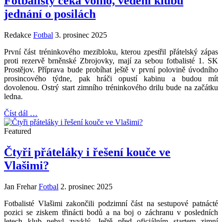
Fotbalisty čeká volno, vedení klubu
jednání o posilách
Redakce
Fotbal
3. prosinec 2025
První část tréninkového mezibloku, kterou zpestřil přátelský zápas
proti rezervě brněnské Zbrojovky, mají za sebou fotbalisté 1. SK
Prostějov. Příprava bude probíhat ještě v první polovině úvodního
prosincového týdne, pak hráči opustí kabinu a budou mít
dovolenou. Ostrý start zimního tréninkového drilu bude na začátku
ledna.
Číst dál …
Featured
Čtyři přáteláky i řešení kouče ve
Vlašimi?
Jan Frehar
Fotbal
2. prosinec 2025
Fotbalisté Vlašimi zakončili podzimní část na sestupové patnácté
pozici se ziskem třinácti bodů a na boj o záchranu v posledních
letech klub nebyl zvyklý. Ještě před oficiálním startem zimní