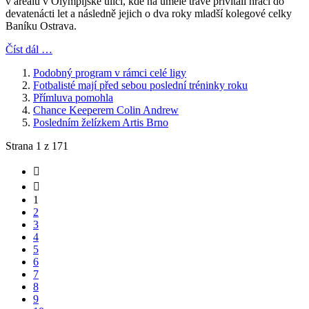
v areálu v Olympijské ulici, kde na umělé trávě přivítali hráči do
devatenácti let a následně jejich o dva roky mladší kolegové celky
Baníku Ostrava.
Číst dál …
Podobný program v rámci celé ligy
Fotbalisté mají před sebou poslední tréninky roku
Přímluva pomohla
Chance Keeperem Colin Andrew
Posledním želízkem Artis Brno
Strana 1 z 171
1
2
3
4
5
6
7
8
9