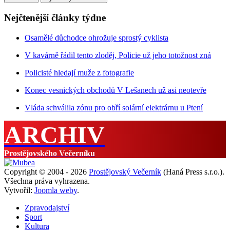
Nejčtenější články týdne
Osamělé důchodce ohrožuje sprostý cyklista
V kavárně řádil tento zloděj, Policie už jeho totožnost zná
Policisté hledají muže z fotografie
Konec vesnických obchodů V Lešanech už asi neotevře
Vláda schválila zónu pro obří solární elektrárnu u Ptení
ARCHIV
Prostějovského Večerníku
Copyright © 2004 - 2026
Prostějovský Večerník
(Haná Press s.r.o.).
Všechna práva vyhrazena.
Vytvořil:
Joomla weby
.
Zpravodajství
Sport
Kultura