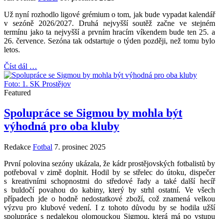
Už nyní rozhodlo ligové grémium o tom, jak bude vypadat kalendář
v sezóně 2026/2027. Druhá nejvyšší soutěž začne ve stejném
termínu jako ta nejvyšší a prvním hracím víkendem bude ten 25. a
26. července. Sezóna tak odstartuje o týden později, než tomu bylo
letos.
Číst dál …
Foto: 1. SK Prostějov
Featured
Spolupráce se Sigmou by mohla být
výhodná pro oba kluby
Redakce
Fotbal
7. prosinec 2025
První polovina sezóny ukázala, že kádr prostějovských fotbalistů by
potřeboval v zimě doplnit. Hodil by se střelec do útoku, dispečer
s kreativními schopnostmi do středové řady a také další hecíř
s buldočí povahou do kabiny, který by strhl ostatní. Ve všech
případech jde o hodně nedostatkové zboží, což znamená velkou
výzvu pro klubové vedení. I z tohoto důvodu by se hodila užší
spolupráce s nedalekou olomouckou Sigmou, která má po vstupu