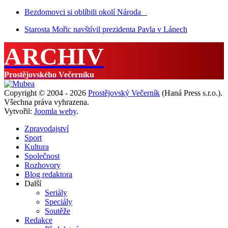
Bezdomovci si oblíbili okolí Národa
Starosta Mořic navštívil prezidenta Pavla v Lánech
ARCHIV
Prostějovského Večerníku
Copyright © 2004 - 2026
Prostějovský Večerník
(Haná Press s.r.o.).
Všechna práva vyhrazena.
Vytvořil:
Joomla weby
.
Zpravodajství
Sport
Kultura
Společnost
Rozhovory
Blog redaktora
Další
Seriály
Speciály
Soutěže
Redakce