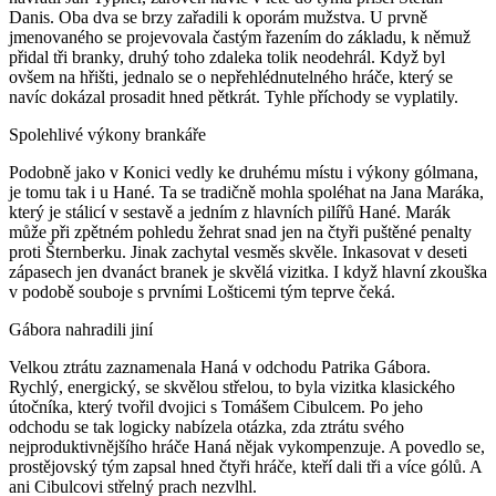
Danis. Oba dva se brzy zařadili k oporám mužstva. U prvně
jmenovaného se projevovala častým řazením do základu, k němuž
přidal tři branky, druhý toho zdaleka tolik neodehrál. Když byl
ovšem na hřišti, jednalo se o nepřehlédnutelného hráče, který se
navíc dokázal prosadit hned pětkrát. Tyhle příchody se vyplatily.
Spolehlivé výkony brankáře
Podobně jako v Konici vedly ke druhému místu i výkony gólmana,
je tomu tak i u Hané. Ta se tradičně mohla spoléhat na Jana Maráka,
který je stálicí v sestavě a jedním z hlavních pilířů Hané. Marák
může při zpětném pohledu žehrat snad jen na čtyři puštěné penalty
proti Šternberku. Jinak zachytal vesměs skvěle. Inkasovat v deseti
zápasech jen dvanáct branek je skvělá vizitka. I když hlavní zkouška
v podobě souboje s prvními Lošticemi tým teprve čeká.
Gábora nahradili jiní
Velkou ztrátu zaznamenala Haná v odchodu Patrika Gábora.
Rychlý, energický, se skvělou střelou, to byla vizitka klasického
útočníka, který tvořil dvojici s Tomášem Cibulcem. Po jeho
odchodu se tak logicky nabízela otázka, zda ztrátu svého
nejproduktivnějšího hráče Haná nějak vykompenzuje. A povedlo se,
prostějovský tým zapsal hned čtyři hráče, kteří dali tři a více gólů. A
ani Cibulcovi střelný prach nezvlhl.