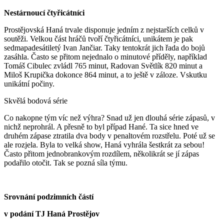
Nestárnoucí čtyřicátníci
Prostějovská Haná trvale disponuje jedním z nejstarších celků v
soutěži. Velkou část hráčů tvoří čtyřicátníci, unikátem je pak
sedmapadesátiletý Ivan Jančiar. Taky tentokrát jich řada do bojů
zasáhla. Často se přitom nejednalo o minutové příděly, například
Tomáš Cibulec zvládl 765 minut, Radovan Světlík 820 minut a
Miloš Krupička dokonce 864 minut, a to ještě v záloze. Vskutku
unikátní počiny.
Skvělá bodová série
Co nakopne tým víc než výhra? Snad už jen dlouhá série zápasů, v
nichž neprohrál. A přesně to byl případ Hané. Ta sice hned ve
druhém zápase ztratila dva body v penaltovém rozstřelu. Poté už se
ale rozjela. Byla to velká show, Haná vyhrála šestkrát za sebou!
Často přitom jednobrankovým rozdílem, několikrát se jí zápas
podařilo otočit. Tak se pozná síla týmu.
Srovnání podzimních částí
v podání TJ Haná Prostějov