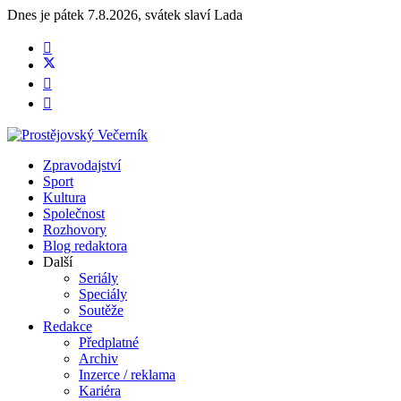
Dnes je
pátek 7.8.2026
,
svátek slaví
Lada
Zpravodajství
Sport
Kultura
Společnost
Rozhovory
Blog redaktora
Další
Seriály
Speciály
Soutěže
Redakce
Předplatné
Archiv
Inzerce / reklama
Kariéra