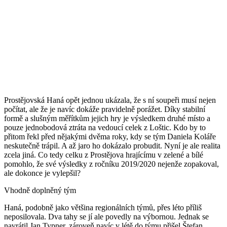
Prostějovská Haná opět jednou ukázala, že s ní soupeři musí nejen
počítat, ale že je navíc dokáže pravidelně porážet. Díky stabilní
formě a slušným měřítkům jejich hry je výsledkem druhé místo a
pouze jednobodová ztráta na vedoucí celek z Loštic. Kdo by to
přitom řekl před nějakými dvěma roky, kdy se tým Daniela Koláře
neskutečně trápil. A až jaro ho dokázalo probudit. Nyní je ale realita
zcela jiná. Co tedy celku z Prostějova hrajícímu v zelené a bílé
pomohlo, že své výsledky z ročníku 2019/2020 nejenže zopakoval,
ale dokonce je vylepšil?
Vhodně doplněný tým
Haná, podobně jako většina regionálních týmů, přes léto příliš
neposilovala. Dva tahy se jí ale povedly na výbornou. Jednak se
navrátil Jan Typner, zároveň navíc v létě do týmu přišel Štefan