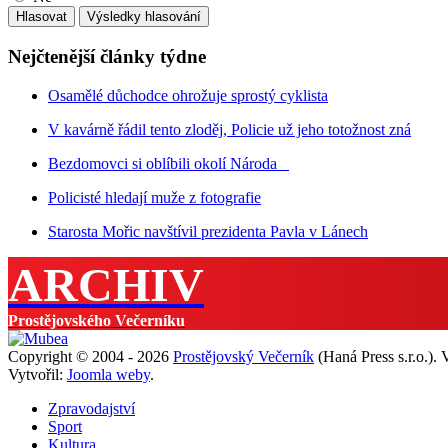
Nejčtenější články týdne
Osamělé důchodce ohrožuje sprostý cyklista
V kavárně řádil tento zloděj, Policie už jeho totožnost zná
Bezdomovci si oblíbili okolí Národa
Policisté hledají muže z fotografie
Starosta Mořic navštívil prezidenta Pavla v Lánech
ARCHIV
Prostějovského Večerníku
Copyright © 2004 - 2026
Prostějovský Večerník
(Haná Press s.r.o.).
Vytvořil:
Joomla weby
.
Zpravodajství
Sport
Kultura