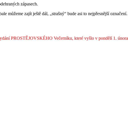
dehraných zápasech.
le můžeme zajít ještě dál, „strašný“ bude asi to nejpřesnější označení
ném vydání PROSTĚJOVSKÉHO Večerníku, které vyšlo v pondělí 1. únor