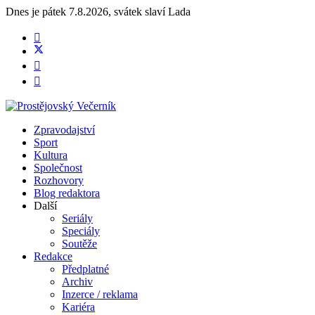
Dnes je
pátek 7.8.2026
,
svátek slaví
Lada
Zpravodajství
Sport
Kultura
Společnost
Rozhovory
Blog redaktora
Další
Seriály
Speciály
Soutěže
Redakce
Předplatné
Archiv
Inzerce / reklama
Kariéra