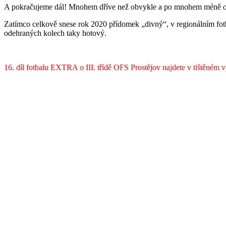
A pokračujeme dál! Mnohem dříve než obvykle a po mnohem méně o
Zatímco celkově snese rok 2020 přídomek „divný“, v regionálním fotba
odehraných kolech taky hotový.
16. díl fotbalu EXTRA o III. třídě OFS Prostějov najdete v tiště