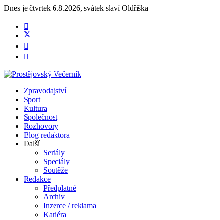
Dnes je
čtvrtek 6.8.2026
,
svátek slaví
Oldřiška
Zpravodajství
Sport
Kultura
Společnost
Rozhovory
Blog redaktora
Další
Seriály
Speciály
Soutěže
Redakce
Předplatné
Archiv
Inzerce / reklama
Kariéra