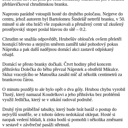
přehlavičkoval chrudimskou branku.
Naprosto parádně vstoupili hosté do druhého poločasu. Nejprve do
centru, jehož autorem byl Bartolomeu Šindelář netrefil branku, v 50.
minutě si ale oba hráči vše zopakovali a přetažený centr už zkušený
prostějovský stoper poslal hlavou do sítě – 0:2.
Chrudim se snažila odpovědět, Hrubešův oblouček ovšem přeletěl
hostující břevno a stejným směrem zamířil také pohodový pokus
Náprstka a pak další nadějnou domácí akci zastavil odpískaný
ofsajd.
Domácí se přesto branky dočkali. Čtvrt hodiny před koncem
přihrávku Dolečka do běhu převzal Náprstek a obstřelil Mikulce.
Skluz vracejícího se Matouška zasáhl míč až několik centimetrů za
brankovou čárou.
O minutu později to ale bylo opět o dva góly. Hrubou chybu vyrobil
Tlustý, který namazal Koudelkovi a jeho přihrávku bez problémů
využil Jedlička, který se v utkání radoval podruhé.
Druhý tým průběžné tabulky, který bude hrát baráž o postup do
nejvyšší soutěže, se z tohoto úderu nedokázal oklepat. Hosté si
naopak vedení hlídali, k zisku bodů si pomohli i několika změnami
v sestavě v závěrečné pasáži střetnutí.