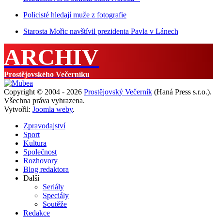
Policisté hledají muže z fotografie
Starosta Mořic navštívil prezidenta Pavla v Lánech
ARCHIV
Prostějovského Večerníku
Copyright © 2004 - 2026
Prostějovský Večerník
(Haná Press s.r.o.).
Všechna práva vyhrazena.
Vytvořil:
Joomla weby
.
Zpravodajství
Sport
Kultura
Společnost
Rozhovory
Blog redaktora
Další
Seriály
Speciály
Soutěže
Redakce