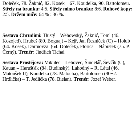
Doleček, 78. Žaknić, 82. Kosek – 67. Koudelka, 90. Bartolomeu.
Střely na branku:
4:5.
Střely mimo branku:
8:6.
Rohové kopy:
2:5.
Držení míče:
64 % : 36 %.
Sestava Chrudimi:
Tlustý – Wehowský, Žaknić, Toml (46.
Kozojed), Hrubeš (89. Boguaj) – Kejř, Jan Řezníček (C) – Holub
(64. Kosek), Darmovzal (64. Doleček), Florică – Náprstek (75. P.
Černý).
Trenér:
Jindřich Tichai.
Sestava Prostějova:
Mikulec – Lehovec, Šindelář, Ševčík (C),
Kauan – Harušťák (84. Budínský), Lahodný – R. Látal (46.
Matoušek II), Koudelka (78. Matocha), Bartolomeu (90+2.
Hrdlička) – T. Jedlička (78. Bielan).
Trenér:
Jozef Weber.