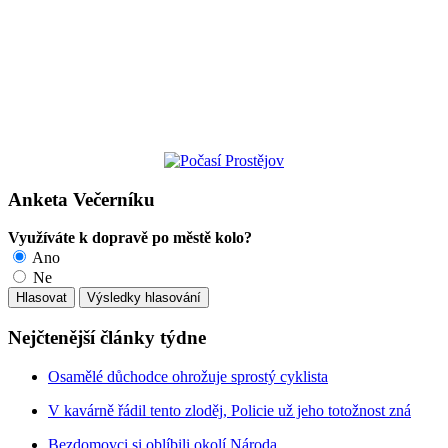
Anketa Večerníku
Využíváte k dopravě po městě kolo?
Ano
Ne
Nejčtenější články týdne
Osamělé důchodce ohrožuje sprostý cyklista
V kavárně řádil tento zloděj, Policie už jeho totožnost zná
Bezdomovci si oblíbili okolí Národa