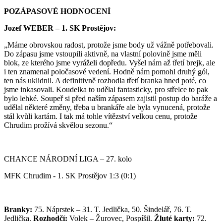
POZÁPASOVÉ HODNOCENÍ
Jozef WEBER –
1. SK
Prostějov:
„Máme obrovskou radost, protože jsme body už vážně potřebovali.
Do zápasu jsme vstoupili aktivně, na vlastní polovině jsme měli
blok, ze kterého jsme vyráželi dopředu. Vyšel nám až třetí brejk, ale
i ten znamenal poločasové vedení. Hodně nám pomohl druhý gól,
ten nás uklidnil. A definitivně rozhodla třetí branka hned poté, co
jsme inkasovali. Koudelka to udělal fantasticky, pro střelce to pak
bylo lehké. Soupeř si před naším zápasem zajistil postup do baráže a
udělal některé změny, třeba u brankáře ale byla vynucená, protože
stál kvůli kartám. I tak má tohle vítězství velkou cenu, protože
Chrudim prožívá skvělou sezonu.“
CHANCE NÁRODNÍ LIGA – 27. kolo
MFK Chrudim - 1. SK Prostějov 1:3 (0:1)
Branky:
75. Náprstek – 31. T. Jedlička, 50. Šindelář, 76. T.
Jedlička.
Rozhodčí:
Volek – Žurovec, Pospíšil.
Žluté karty:
72.