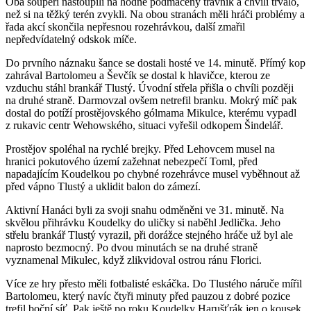
Oba soupeři nastoupili na hodně podmáčený trávník a chvíli trvalo,
než si na těžký terén zvykli. Na obou stranách měli hráči problémy a
řada akcí skončila nepřesnou rozehrávkou, další zmařil
nepředvídatelný odskok míče.
Do prvního náznaku šance se dostali hosté ve 14. minutě. Přímý kop
zahrával Bartolomeu a Ševčík se dostal k hlavičce, kterou ze
vzduchu stáhl brankář Tlustý. Úvodní střela přišla o chvíli později
na druhé straně. Darmovzal ovšem netrefil branku. Mokrý míč pak
dostal do potíží prostějovského gólmama Mikulce, kterému vypadl
z rukavic centr Wehowského, situaci vyřešil odkopem Šindelář.
Prostějov spoléhal na rychlé brejky. Před Lehovcem musel na
hranici pokutového území zažehnat nebezpečí Toml, před
napadajícím Koudelkou po chybné rozehrávce musel vyběhnout až
před vápno Tlustý a uklidit balon do zámezí.
Aktivní Hanáci byli za svoji snahu odměněni ve 31. minutě. Na
skvělou přihrávku Koudelky do uličky si naběhl Jedlička. Jeho
střelu brankář Tlustý vyrazil, při dorážce stejného hráče už byl ale
naprosto bezmocný. Po dvou minutách se na druhé straně
vyznamenal Mikulec, když zlikvidoval ostrou ránu Florici.
Více ze hry přesto měli fotbalisté eskáčka. Do Tlustého náruče mířil
Bartolomeu, který navíc čtyři minuty před pauzou z dobré pozice
trefil boční síť. Pak ještě po roku Koudelky Harušťrák jen o kousek