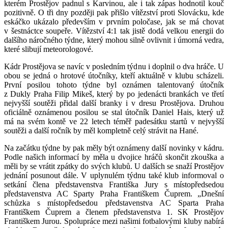
kterém Prostějov padnul s Karvinou, ale i tak zápas hodnotil kouč
pozitivně. O tři dny později pak přišlo vítězství proti Slovácku, kde
eskáčko ukázalo především v prvním poločase, jak se má chovat
v šestnáctce soupeře. Vítězství 4:1 tak jistě dodá velkou energii do
dalšího náročného týdne, který mohou silně ovlivnit i úmorná vedra,
které slibují meteorologové.
Kádr Prostějova se navíc v posledním týdnu i doplnil o dva hráče. U
obou se jedná o hrotové útočníky, kteří aktuálně v klubu scházeli.
První posilou tohoto týdne byl oznámen talentovaný útočník
z Dukly Praha Filip Mikeš, který by po jedenácti brankách ve třetí
nejvyšší soutěži přidal další branky i v dresu Prostějova. Druhou
oficiálně oznámenou posilou se stal útočník Daniel Hais, který už
má na svém kontě ve 22 letech téměř padesátku startů v nejvyšší
soutěži a další ročník by měl kompletně celý strávit na Hané.
Na začátku týdne by pak měly být oznámeny další novinky v kádru.
Podle našich informací by měla u dvojice hráčů skončit zkouška a
měli by se vrátit zpátky do svých klubů. U dalších se snaží Prostějov
jednání posunout dále. V uplynulém týdnu také klub informoval o
setkání člena představenstva Františka Jury s místopředsedou
představenstva AC Sparty Praha Františkem Čuprem. „Dnešní
schůzka s místopředsedou představenstva AC Sparta Praha
Františkem Čuprem a členem představenstva 1. SK Prostějov
Františkem Jurou. Spolupráce mezi našimi fotbalovými kluby nabírá