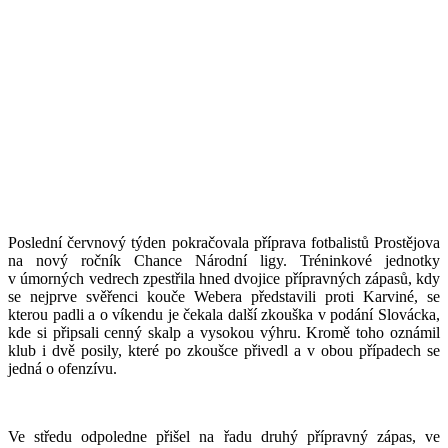
Poslední červnový týden pokračovala příprava fotbalistů Prostějova
na nový ročník Chance Národní ligy. Tréninkové jednotky
v úmorných vedrech zpestřila hned dvojice přípravných zápasů, kdy
se nejprve svěřenci kouče Webera představili proti Karviné, se
kterou padli a o víkendu je čekala další zkouška v podání Slovácka,
kde si připsali cenný skalp a vysokou výhru. Kromě toho oznámil
klub i dvě posily, které po zkoušce přivedl a v obou případech se
jedná o ofenzívu.
Ve středu odpoledne přišel na řadu druhý přípravný zápas, ve