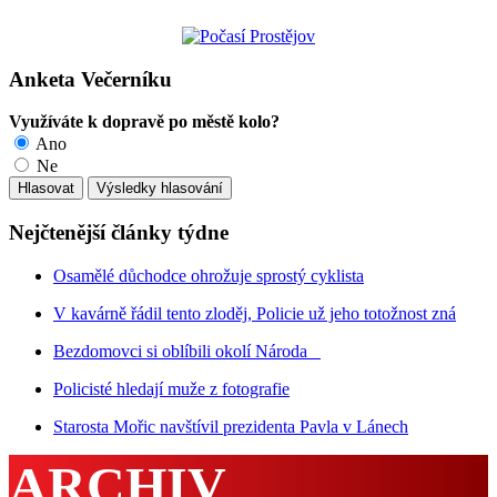
Anketa Večerníku
Využíváte k dopravě po městě kolo?
Ano
Ne
Nejčtenější články týdne
Osamělé důchodce ohrožuje sprostý cyklista
V kavárně řádil tento zloděj, Policie už jeho totožnost zná
Bezdomovci si oblíbili okolí Národa
Policisté hledají muže z fotografie
Starosta Mořic navštívil prezidenta Pavla v Lánech
ARCHIV