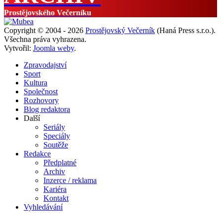
Prostějovského Večerníku
Copyright © 2004 - 2026
Prostějovský Večerník
(Haná Press s.r.o.).
Všechna práva vyhrazena.
Vytvořil:
Joomla weby
.
Zpravodajství
Sport
Kultura
Společnost
Rozhovory
Blog redaktora
Další
Seriály
Speciály
Soutěže
Redakce
Předplatné
Archiv
Inzerce / reklama
Kariéra
Kontakt
Vyhledávání