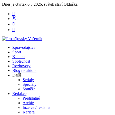
Dnes je
čtvrtek 6.8.2026
,
svátek slaví
Oldřiška
Zpravodajství
Sport
Kultura
Společnost
Rozhovory
Blog redaktora
Další
Seriály
Speciály
Soutěže
Redakce
Předplatné
Archiv
Inzerce / reklama
Kariéra