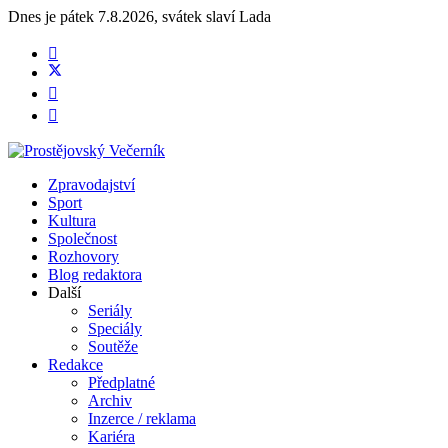
Dnes je
pátek 7.8.2026
,
svátek slaví
Lada
Zpravodajství
Sport
Kultura
Společnost
Rozhovory
Blog redaktora
Další
Seriály
Speciály
Soutěže
Redakce
Předplatné
Archiv
Inzerce / reklama
Kariéra