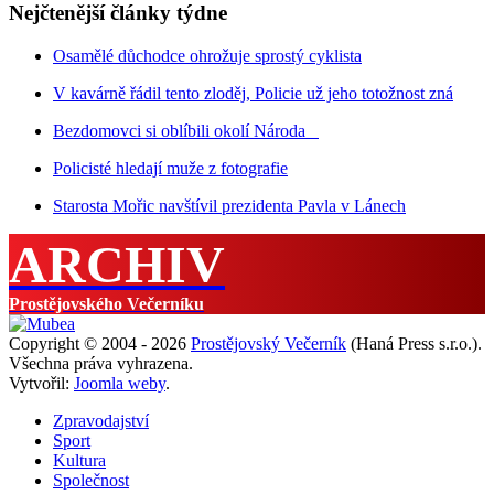
Nejčtenější články týdne
Osamělé důchodce ohrožuje sprostý cyklista
V kavárně řádil tento zloděj, Policie už jeho totožnost zná
Bezdomovci si oblíbili okolí Národa
Policisté hledají muže z fotografie
Starosta Mořic navštívil prezidenta Pavla v Lánech
ARCHIV
Prostějovského Večerníku
Copyright © 2004 - 2026
Prostějovský Večerník
(Haná Press s.r.o.).
Všechna práva vyhrazena.
Vytvořil:
Joomla weby
.
Zpravodajství
Sport
Kultura
Společnost