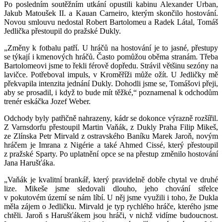
Po posledním soutěžním utkání opustili kabinu Alexander Urban,
Jakub Matoušek II. a Kauan Carneiro, kterým skončilo hostování.
Novou smlouvu nedostal Robert Bartolomeu a Radek Látal, Tomáš
Jedlička přestoupil do pražské Dukly.
„Změny k fotbalu patří. U hráčů na hostování je to jasné, přestupy
se týkají i kmenových hráčů. Často pomůžou oběma stranám. Třeba
Bartolomeovi jsme to řekli férově dopředu. Strávil většinu sezóny na
lavičce. Potřeboval impuls, v Kroměříži může ožít. U Jedličky mě
překvapila intenzita jednání Dukly. Dohodli jsme se, Tomášovi přeji,
aby se prosadil, i když to bude mít těžké,“ poznamenal k odchodům
trenér eskáčka Jozef Weber.
Odchody byly patřičně nahrazeny, kádr se dokonce výrazně rozšířil.
Z Varnsdorfu přestoupil Martin Vaňák, z Dukly Praha Filip Mikeš,
ze Zlínska Petr Mirvald z ostravského Baníku Marek Jaroň, novým
hráčem je Imrana z Nigérie a také Ahmed Cissé, který přestoupil
z pražské Sparty. Po uplatnění opce se na přestup změnilo hostování
Jana Harušťáka.
„Vaňák je kvalitní brankář, který pravidelně dobře chytal ve druhé
lize. Mikeše jsme sledovali dlouho, jeho chování střelce
v pokutovém území se nám líbí. U něj jsme využili i toho, že Dukla
měla zájem o Jedličku. Mirvald je typ rychlého hráče, kterého jsme
chtěli. Jaroň s Harušťákem jsou hráči, v nichž vidíme budoucnost.