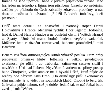
Imrana na sebe upozornil hned v prvním přípravném zápase. Jeho
hra jeden na jednoho a figura jsou příslibem. Cissého po nadějném
začátku po příchodu do Čech zabrzdily zdravotní problémy, u nás
dostane možnost k návratu,“ přiblížil Balcárek fotbalisty, kteří
přestoupili.
Další hráči dorazili na hostování. Levonohý stoper Daniil
Holovatskyi z Hradce, ofenzivní rychlík Tibor Jáger z Hodonína,
hroťák Daniel Hais z Hradce a na poslední chvíli i Vojtěch Hranoš
ze Sparty. „Útočníků máme hodně, budeme vepředu variabilní.
Můžeme hrát v různém rozestavení, budeme proměnliví,“ míní
Balcárek.
Během léta řada druholigových klubů výrazně posílila. Prim hrály
především brněnské kluby, fotbalisté s velkou prvoligovou
zkušeností ale přišli i do Táborska, zajímavou sestavu složil i
nováček z Ústí nad Labem. Největším favoritem na přímý postup
bude Zbrojovka, velké ambice má i bývalá Líšeň, která půjde do
sezóny pod názvem Artis Brno. „Do druhé ligy přišli ekonomicky
silní majitelé, je to vidět i na soupiskách klubů. Osobně to beru tak,
že kvalita půjde nahoru, což je dobře. Jedině tak se náš fotbal bude
zvedat,“ míní Weber.