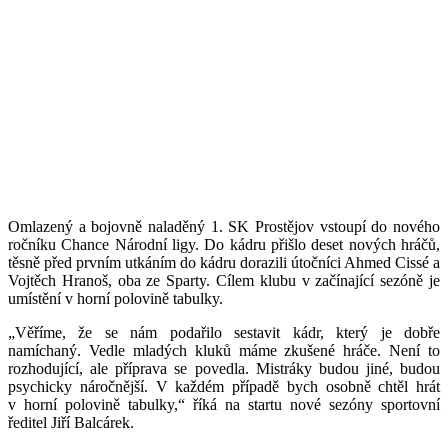
Omlazený a bojovně naladěný 1. SK Prostějov vstoupí do nového
ročníku Chance Národní ligy. Do kádru přišlo deset nových hráčů,
těsně před prvním utkáním do kádru dorazili útočníci Ahmed Cissé a
Vojtěch Hranoš, oba ze Sparty. Cílem klubu v začínající sezóně je
umístění v horní polovině tabulky.
„Věříme, že se nám podařilo sestavit kádr, který je dobře
namíchaný. Vedle mladých kluků máme zkušené hráče. Není to
rozhodující, ale příprava se povedla. Mistráky budou jiné, budou
psychicky náročnější. V každém případě bych osobně chtěl hrát
v horní polovině tabulky,“ říká na startu nové sezóny sportovní
ředitel Jiří Balcárek.