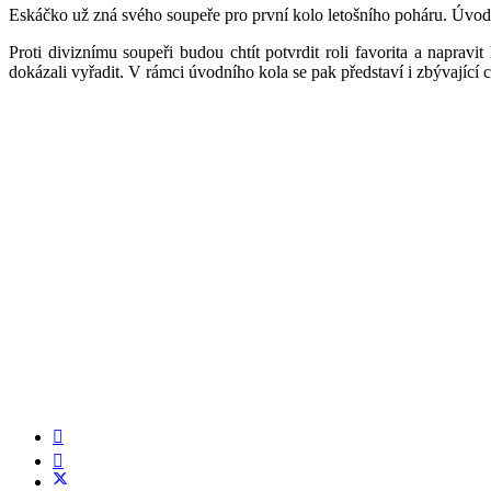
Eskáčko už zná svého soupeře pro první kolo letošního poháru. Úvo
Proti diviznímu soupeři budou chtít potvrdit roli favorita a napra
dokázali vyřadit. V rámci úvodního kola se pak představí i zbývající 