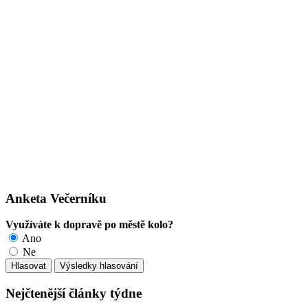
Anketa Večerníku
Využíváte k dopravě po městě kolo?
Ano
Ne
Nejčtenější články týdne