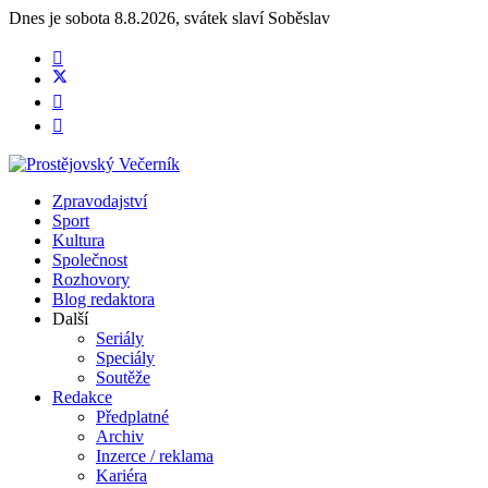
Dnes je
sobota 8.8.2026
,
svátek slaví
Soběslav
Zpravodajství
Sport
Kultura
Společnost
Rozhovory
Blog redaktora
Další
Seriály
Speciály
Soutěže
Redakce
Předplatné
Archiv
Inzerce / reklama
Kariéra