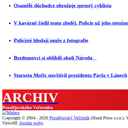
Osamělé důchodce ohrožuje sprostý cyklista
V kavárně řádil tento zloděj, Policie už jeho totožn
Policisté hledají muže z fotografie
Bezdomovci si oblíbili okolí Národa
Starosta Mořic navštívil prezidenta Pavla v Lánech
ARCHIV
Prostějovského Večerníku
Copyright © 2004 - 2026
Prostějovský Večerník
(Haná Press s.r.o.).
Vytvořil:
Joomla weby
.