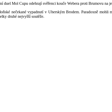
dní duel Mol Cupu odehrají svěřenci kouče Webera proti Brumovu na j
vit loňské nečekané vypadnutí v Uherským Brodem. Paradoxně mohli mí
celky druhé nejvyšší soutěže.