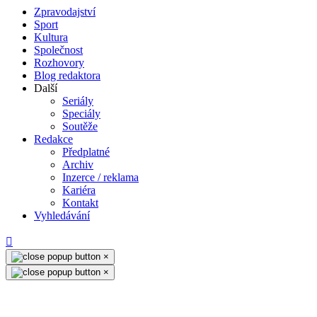
Zpravodajství
Sport
Kultura
Společnost
Rozhovory
Blog redaktora
Další
Seriály
Speciály
Soutěže
Redakce
Předplatné
Archiv
Inzerce / reklama
Kariéra
Kontakt
Vyhledávání
×
×