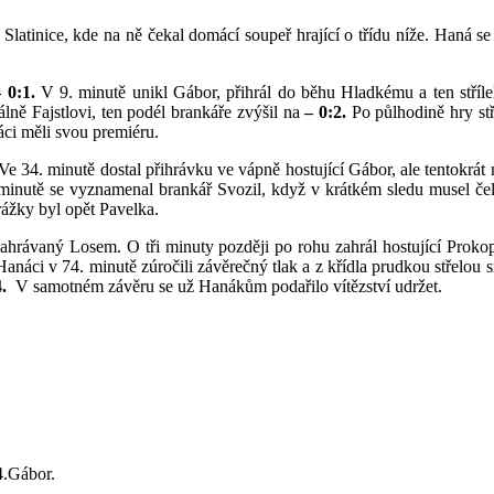
Slatinice, kde na ně čekal domácí soupeř hrající o třídu níže. Haná se
 0:1.
V 9. minutě unikl Gábor, přihrál do běhu Hladkému a ten střílel
lně Fajstlovi, ten podél brankáře zvýšil na
– 0:2.
Po půlhodině hry st
áci měli svou premiéru.
e 34. minutě dostal přihrávku ve vápně hostující Gábor, ale tentokrát
. minutě se vyznamenal brankář Svozil, když v krátkém sledu musel čel
žky byl opět Pavelka.
ahrávaný Losem. O tři minuty později po rohu zahrál hostující Prokop 
anáci v 74. minutě zúročili závěrečný tlak a z křídla prudkou střelou
4.
V samotném závěru se už Hanákům podařilo vítězství udržet.
74.Gábor.