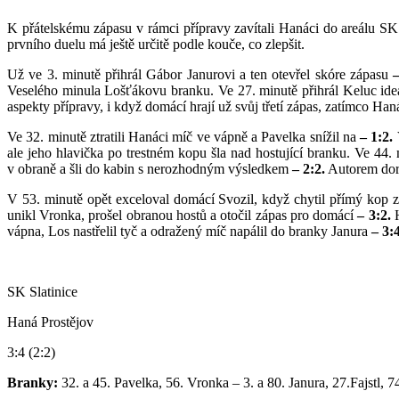
K přátelskému zápasu v rámci přípravy zavítali Hanáci do areálu SK 
prvního duelu má ještě určitě podle kouče, co zlepšit.
Už ve 3. minutě přihrál Gábor Janurovi a ten otevřel skóre zápasu
–
Veselého minula Lošťákovu branku. Ve 27. minutě přihrál Keluc ideá
aspekty přípravy, i když domácí hrají už svůj třetí zápas, zatímco Han
Ve 32. minutě ztratili Hanáci míč ve vápně a Pavelka snížil na
– 1:2.
V
ale jeho hlavička po trestném kopu šla nad hostující branku. Ve 44
v obraně a šli do kabin s nerozhodným výsledkem
– 2:2.
Autorem dorá
V 53. minutě opět exceloval domácí Svozil, když chytil přímý kop z
unikl Vronka, prošel obranou hostů a otočil zápas pro domácí
–
3:2.
H
vápna, Los nastřelil tyč a odražený míč napálil do branky Janura
– 3:
SK Slatinice
Haná Prostějov
3:4 (2:2)
Branky:
32. a 45. Pavelka, 56. Vronka – 3. a 80. Janura, 27.Fajstl, 