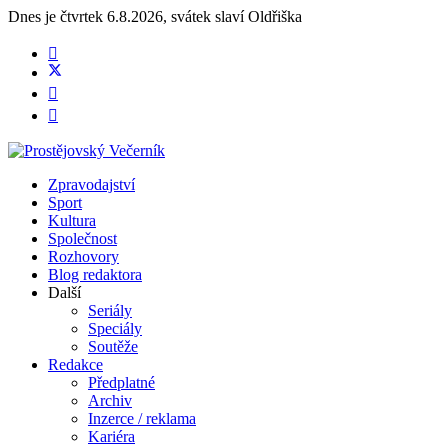
Dnes je
čtvrtek 6.8.2026
,
svátek slaví
Oldřiška
Zpravodajství
Sport
Kultura
Společnost
Rozhovory
Blog redaktora
Další
Seriály
Speciály
Soutěže
Redakce
Předplatné
Archiv
Inzerce / reklama
Kariéra