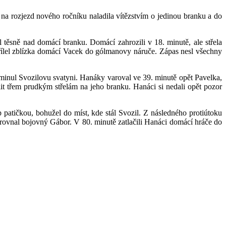
 na rozjezd nového ročníku naladila vítězstvím o jedinou branku a do
 těsně nad domácí branku. Domácí zahrozili v 18. minutě, ale střela
řílel zblízka domácí Vacek do gólmanovy náruče. Zápas nesl všechny
 minul Svozilovu svatyni. Hanáky varoval ve 39. minutě opět Pavelka,
it třem prudkým střelám na jeho branku. Hanáci si nedali opět pozor
patičkou, bohužel do míst, kde stál Svozil. Z následného protiútoku
 srovnal bojovný Gábor. V 80. minutě zatlačili Hanáci domácí hráče do