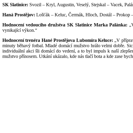
SK Slatinice:
Svozil – Kryl, Augustin, Veselý, Stejskal – Vacek, Pal
Haná Prostějov:
Lošťák – Keluc, Čermák, Hloch, Dostál – Prokop – 
Hodnocení vedoucího družstva SK Slatinice Marka Palánka:
„V
vynikající výkon.“
Hodnocení trenéra Hané Prostějova Lubomíra Keluce:
„V přípra
minuty běhavý fotbal. Mladé domácí mužstvo hrálo velmi dobře. Sic
individuální akci šli domácí do vedení, a to byl impuls k naší zlepšen
mužstvo přínosem. Utkání ukázalo, kde nás tlačí bota a kde zase bych