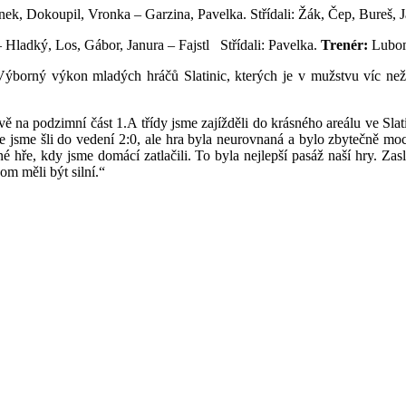
ánek, Dokoupil, Vronka – Garzina, Pavelka. Střídali: Žák, Čep, Bureš, 
Hladký, Los, Gábor, Janura – Fajstl Střídali: Pavelka.
Trenér:
Lubom
ýborný výkon mladých hráčů Slatinic, kterých je v mužstvu víc než
vě na podzimní část 1.A třídy jsme zajížděli do krásného areálu ve Slati
e jsme šli do vedení 2:0, ale hra byla neurovnaná a bylo zbytečně mo
é hře, kdy jsme domácí zatlačili. To byla nejlepší pasáž naší hry. Zasl
om měli být silní.“