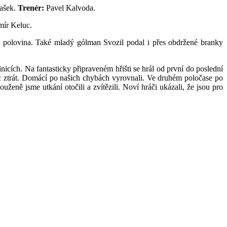
Jašek.
Trenér:
Pavel Kalvoda.
ír Keluc.
 polovina. Také mladý gólman Svozil podal i přes obdržené branky
nicích. Na fantasticky připraveném hřišti se hrál od první do poslední
c ztrát. Domácí po našich chybách vyrovnali. Ve druhém poločase po
ouženě jsme utkání otočili a zvítězili. Noví hráči ukázali, že jsou pro