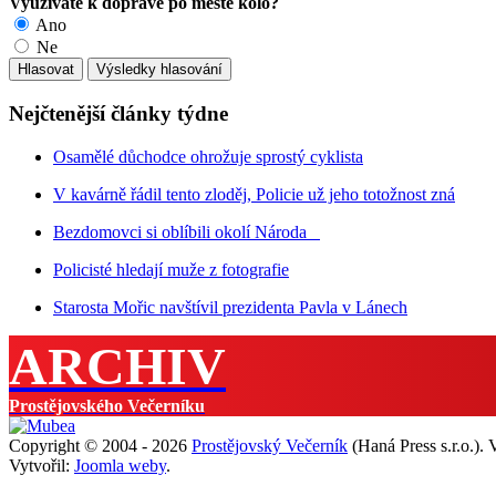
Využíváte k dopravě po městě kolo?
Ano
Ne
Nejčtenější články týdne
Osamělé důchodce ohrožuje sprostý cyklista
V kavárně řádil tento zloděj, Policie už jeho totožnost zná
Bezdomovci si oblíbili okolí Národa
Policisté hledají muže z fotografie
Starosta Mořic navštívil prezidenta Pavla v Lánech
ARCHIV
Prostějovského Večerníku
Copyright © 2004 - 2026
Prostějovský Večerník
(Haná Press s.r.o.).
Vytvořil:
Joomla weby
.