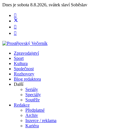
Dnes je
sobota 8.8.2026
,
svátek slaví
Soběslav
Zpravodajství
Sport
Kultura
Společnost
Rozhovory
Blog redaktora
Další
Seriály
Speciály
Soutěže
Redakce
Předplatné
Archiv
Inzerce / reklama
Kariéra