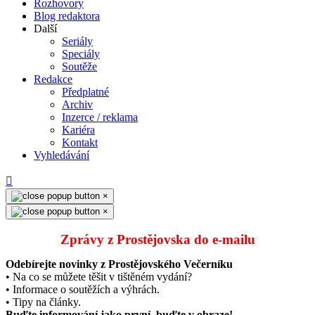
Rozhovory
Blog redaktora
Další
Seriály
Speciály
Soutěže
Redakce
Předplatné
Archiv
Inzerce / reklama
Kariéra
Kontakt
Vyhledávání
×
×
Zprávy z Prostějovska do e‑mailu
Odebírejte novinky z Prostějovského Večerníku
• Na co se můžete těšit v tištěném vydání?
• Informace o soutěžích a výhrách.
• Tipy na články.
Buďte informování jako první, buďte v obraze!