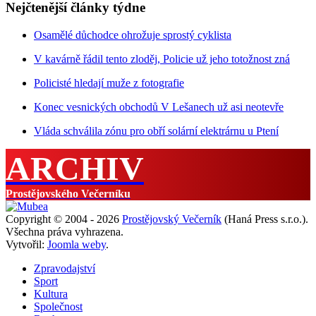
Nejčtenější články týdne
Osamělé důchodce ohrožuje sprostý cyklista
V kavárně řádil tento zloděj, Policie už jeho totožnost zná
Policisté hledají muže z fotografie
Konec vesnických obchodů V Lešanech už asi neotevře
Vláda schválila zónu pro obří solární elektrárnu u Ptení
ARCHIV
Prostějovského Večerníku
Copyright © 2004 - 2026
Prostějovský Večerník
(Haná Press s.r.o.).
Všechna práva vyhrazena.
Vytvořil:
Joomla weby
.
Zpravodajství
Sport
Kultura
Společnost