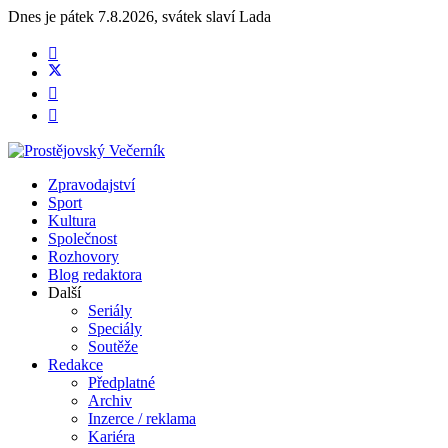
Dnes je
pátek 7.8.2026
,
svátek slaví
Lada
Zpravodajství
Sport
Kultura
Společnost
Rozhovory
Blog redaktora
Další
Seriály
Speciály
Soutěže
Redakce
Předplatné
Archiv
Inzerce / reklama
Kariéra