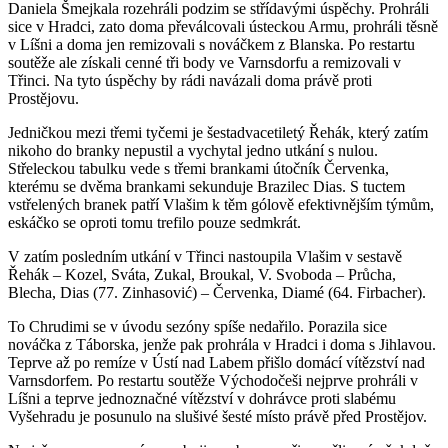
Daniela Šmejkala rozehráli podzim se střídavými úspěchy. Prohráli
sice v Hradci, zato doma převálcovali ústeckou Armu, prohráli těsně
v Líšni a doma jen remizovali s nováčkem z Blanska. Po restartu
soutěže ale získali cenné tři body ve Varnsdorfu a remizovali v
Třinci. Na tyto úspěchy by rádi navázali doma právě proti
Prostějovu.
Jedničkou mezi třemi tyčemi je šestadvacetiletý Řehák, který zatím
nikoho do branky nepustil a vychytal jedno utkání s nulou.
Střeleckou tabulku vede s třemi brankami útočník Červenka,
kterému se dvěma brankami sekunduje Brazilec Dias. S tuctem
vstřelených branek patří Vlašim k těm gólově efektivnějším týmům,
eskáčko se oproti tomu trefilo pouze sedmkrát.
V zatím posledním utkání v Třinci nastoupila Vlašim v sestavě
Řehák – Kozel, Sváta, Zukal, Broukal, V. Svoboda – Průcha,
Blecha, Dias (77. Zinhasović) – Červenka, Diamé (64. Firbacher).
To Chrudimi se v úvodu sezóny spíše nedařilo. Porazila sice
nováčka z Táborska, jenže pak prohrála v Hradci i doma s Jihlavou.
Teprve až po remíze v Ústí nad Labem přišlo domácí vítězství nad
Varnsdorfem. Po restartu soutěže Východočeši nejprve prohráli v
Líšni a teprve jednoznačné vítězství v dohrávce proti slabému
Vyšehradu je posunulo na slušivé šesté místo právě před Prostějov.