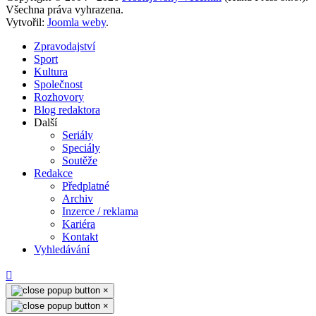
Všechna práva vyhrazena.
Vytvořil:
Joomla weby
.
Zpravodajství
Sport
Kultura
Společnost
Rozhovory
Blog redaktora
Další
Seriály
Speciály
Soutěže
Redakce
Předplatné
Archiv
Inzerce / reklama
Kariéra
Kontakt
Vyhledávání
×
×