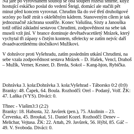
Na jaře po vyrovnaném souboji se oba soupeři rozešli smírně, když
hostující eskáčko poslal do vedení Šteigl, domácí ale stačili pět
minut před koncem vyrovnat. Chrudim šla do své třetí druholigové
sezóny po řadě ztrát s okleštěným kádrem. Stanoveným cílem je tak
jednoznačně záchrana soutěže. Konec Vašulína, Sixty a Janouška
totiž otřásl základní sestavou Chrudimi, zodpovědnost na sebe tak
museli vzít jiní. V brance dominuje devětadvacetiletý Mrázek, který
vychytal tři zápasy s čistým kontem, střelecky se zatím nejvíc daří
dvaadvacetiletému útočníkovi Mužíkovi.
V dohrávce proti Vyšehradu, zatím posledním utkání Chrudimi, na
sebe vzala zodpovědnost sestava Mrázek – D. Hašek, Vencl, Drahoš
– Mužík, Verner, Kesner, D. Breda, Sokol – Kang-hjon, Rybička.
Dohrávka 3. kola:Dohrávka 3. kola:Vyšehrad - Táborsko 0:2 (0:0)
Branky: 48. Čapek, 64. Boula. Rozhodčí: Orel – Podaný, Volf. ŽK:
47. Laňka (VYS). Diváci: 0.
Třinec - Vlašim3:3 (2:2)
Branky: 18. Habusta, 32. Javůrek (pen.), 75. Akulinin – 23.
Červenka, 45. Broukal, 51. Daniel Kozel. Rozhodčí: Denev –
Melichar, Vejtasa. ŽK: 22. Attah, 29. Javůrek, 56. Hýbl, 85. Gáč –
49. V. Svoboda. Diváci: 0.