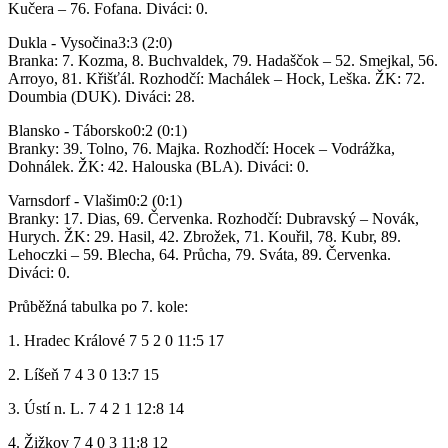
Kučera – 76. Fofana. Diváci: 0.
Dukla - Vysočina3:3 (2:0)
Branka: 7. Kozma, 8. Buchvaldek, 79. Hadaščok – 52. Smejkal, 56.
Arroyo, 81. Křišťál. Rozhodčí: Machálek – Hock, Leška. ŽK: 72.
Doumbia (DUK). Diváci: 28.
Blansko - Táborsko0:2 (0:1)
Branky: 39. Tolno, 76. Majka. Rozhodčí: Hocek – Vodrážka,
Dohnálek. ŽK: 42. Halouska (BLA). Diváci: 0.
Varnsdorf - Vlašim0:2 (0:1)
Branky: 17. Dias, 69. Červenka. Rozhodčí: Dubravský – Novák,
Hurych. ŽK: 29. Hasil, 42. Zbrožek, 71. Kouřil, 78. Kubr, 89.
Lehoczki – 59. Blecha, 64. Průcha, 79. Sváta, 89. Červenka.
Diváci: 0.
Průběžná tabulka po 7. kole:
1. Hradec Králové 7 5 2 0 11:5 17
2. Líšeň 7 4 3 0 13:7 15
3. Ústí n. L. 7 4 2 1 12:8 14
4. Žižkov 7 4 0 3 11:8 12