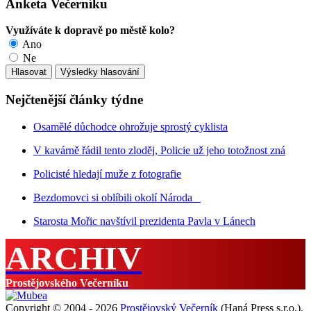
Anketa Večerníku
Využíváte k dopravě po městě kolo?
Ano
Ne
Nejčtenější články týdne
Osamělé důchodce ohrožuje sprostý cyklista
V kavárně řádil tento zloděj, Policie už jeho totožnost zná
Policisté hledají muže z fotografie
Bezdomovci si oblíbili okolí Národa
Starosta Mořic navštívil prezidenta Pavla v Lánech
ARCHIV
Prostějovského Večerníku
Copyright © 2004 - 2026
Prostějovský Večerník
(Haná Press s.r.o.).