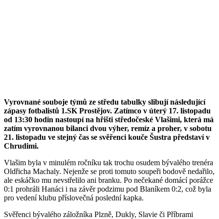
Vyrovnané souboje týmů ze středu tabulky slibují následující
zápasy fotbalistů 1.SK Prostějov. Zatímco v úterý 17. listopadu
od 13:30 hodin nastoupí na hřišti středočeské Vlašimi, která má
zatím vyrovnanou bilanci dvou výher, remíz a proher, v sobotu
21. listopadu ve stejný čas se svěřenci kouče Šustra představí v
Chrudimi.
Vlašim byla v minulém ročníku tak trochu osudem bývalého trenéra
Oldřicha Machaly. Nejenže se proti tomuto soupeři bodově nedařilo,
ale eskáčko mu nevstřelilo ani branku. Po nečekané domácí porážce
0:1 prohráli Hanáci i na závěr podzimu pod Blaníkem 0:2, což byla
pro vedení klubu příslovečná poslední kapka.
Svěřenci bývalého záložníka Plzně, Dukly, Slavie či Příbrami