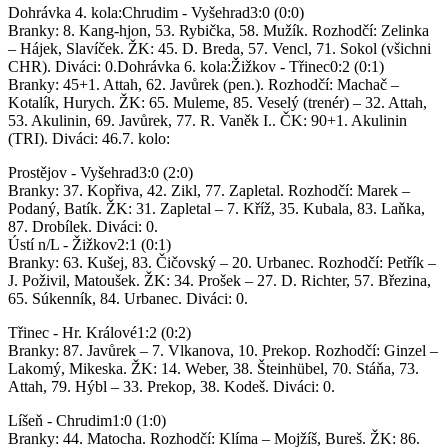
Dohrávka 4. kola:Chrudim - Vyšehrad3:0 (0:0)
Branky: 8. Kang-hjon, 53. Rybička, 58. Mužík. Rozhodčí: Zelinka
– Hájek, Slavíček. ŽK: 45. D. Breda, 57. Vencl, 71. Sokol (všichni
CHR). Diváci: 0.Dohrávka 6. kola:Žižkov - Třinec0:2 (0:1)
Branky: 45+1. Attah, 62. Javůrek (pen.). Rozhodčí: Machač –
Kotalík, Hurych. ŽK: 65. Muleme, 85. Veselý (trenér) – 32. Attah,
53. Akulinin, 69. Javůrek, 77. R. Vaněk I.. ČK: 90+1. Akulinin
(TRI). Diváci: 46.7. kolo:
Prostějov - Vyšehrad3:0 (2:0)
Branky: 37. Kopřiva, 42. Zikl, 77. Zapletal. Rozhodčí: Marek –
Podaný, Batík. ŽK: 31. Zapletal – 7. Kříž, 35. Kubala, 83. Laňka,
87. Drobílek. Diváci: 0.
Ústí n/L - Žižkov2:1 (0:1)
Branky: 63. Kušej, 83. Čičovský – 20. Urbanec. Rozhodčí: Petřík –
J. Poživil, Matoušek. ŽK: 34. Prošek – 27. D. Richter, 57. Březina,
65. Súkenník, 84. Urbanec. Diváci: 0.
Třinec - Hr. Králové1:2 (0:2)
Branky: 87. Javůrek – 7. Vlkanova, 10. Prekop. Rozhodčí: Ginzel –
Lakomý, Mikeska. ŽK: 14. Weber, 38. Šteinhübel, 70. Stáňa, 73.
Attah, 79. Hýbl – 33. Prekop, 38. Kodeš. Diváci: 0.
Líšeň - Chrudim1:0 (1:0)
Branky: 44. Matocha. Rozhodčí: Klíma – Mojžíš, Bureš. ŽK: 86.