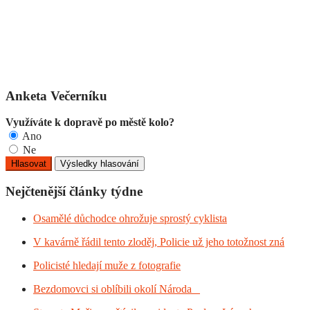
Anketa Večerníku
Využíváte k dopravě po městě kolo?
Ano
Ne
Nejčtenější články týdne
Osamělé důchodce ohrožuje sprostý cyklista
V kavárně řádil tento zloděj, Policie už jeho totožnost zná
Policisté hledají muže z fotografie
Bezdomovci si oblíbili okolí Národa