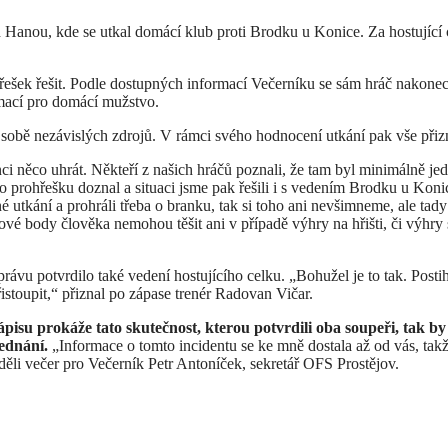
ad Hanou, kde se utkal domácí klub proti Brodku u Konice. Za hostující 
ešek řešit. Podle dostupných informací Večerníku se sám hráč nakonec 
ací pro domácí mužstvo.
a sobě nezávislých zdrojů. V rámci svého hodnocení utkání pak vše při
i něco uhrát. Někteří z našich hráčů poznali, že tam byl minimálně jeden 
to prohřešku doznal a situaci jsme pak řešili i s vedením Brodku u Kon
é utkání a prohráli třeba o branku, tak si toho ani nevšimneme, ale tady
kové body člověka nemohou těšit ani v případě výhry na hřišti, či výhr
právu potvrdilo také vedení hostujícího celku. „Bohužel je to tak. Post
istoupit,“ přiznal po zápase trenér Radovan Vičar.
 zápisu prokáže tato skutečnost, kterou potvrdili oba soupeři, ta
ednání.
„Informace o tomto incidentu se ke mně dostala až od vás, tak
ěli večer pro Večerník Petr Antoníček, sekretář OFS Prostějov.