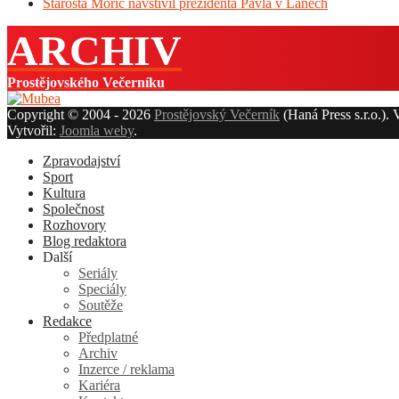
Starosta Mořic navštívil prezidenta Pavla v Lánech
ARCHIV
Prostějovského Večerníku
Copyright © 2004 - 2026
Prostějovský Večerník
(Haná Press s.r.o.).
Vytvořil:
Joomla weby
.
Zpravodajství
Sport
Kultura
Společnost
Rozhovory
Blog redaktora
Další
Seriály
Speciály
Soutěže
Redakce
Předplatné
Archiv
Inzerce / reklama
Kariéra