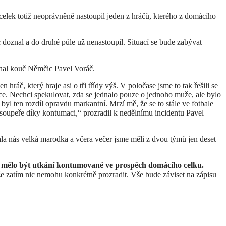
celek totiž neoprávněně nastoupil jeden z hráčů, kterého z domácího
doznal a do druhé půle už nenastoupil. Situací se bude zabývat
znal kouč Němčic Pavel Voráč.
hráč, který hraje asi o tři třídy výš. V poločase jsme to tak řešili se
ice. Nechci spekulovat, zda se jednalo pouze o jednoho muže, ale bylo
 byl ten rozdíl opravdu markantní. Mrzí mě, že se to stále ve fotbale
y soupeře díky kontumaci,“ prozradil k nedělnímu incidentu Pavel
ihla nás velká marodka a včera večer jsme měli z dvou týmů jen deset
k by mělo být utkání kontumované ve prospěch domácího celku.
že zatím nic nemohu konkrétně prozradit. Vše bude záviset na zápisu