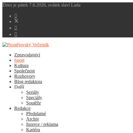
Dnes je
pátek 7.8.2026
,
svátek slaví
Lada
Zpravodajství
Sport
Kultura
Společnost
Rozhovory
Blog redaktora
Další
Seriály
Speciály
Soutěže
Redakce
Předplatné
Archiv
Inzerce / reklama
Kariéra