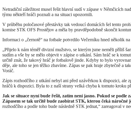
Netradiční záležitost musel řešit hlavní sudí v zápase v Němčicích n
týmu někteří hráči poznali a na situaci upozornili.
V průběhu poločasové přestávky tak vedoucí domácích šel tento prohř
komise STK OFS Prostějov a měla by pravděpodobně skončit kontum
Informaci o „černotě“ na fotbale potvrdilo Večerníku hned několik n
„Přijelo k nám téměř divizní mužstvo, se kterým jsme neměli příliš šanc
sudím a vše by se mělo objevit v zápise o utkání. Sám hráč se k tomu
určitě znát, že takový hráč je fotbalově jinde. Kdyby to bylo vyrovnan
děje, ale toho se jen těžko zbavíme. Zápas se pak hraje zbytečně a ta
Voráč.
Zápis rozhodčího z utkání nebyl ani před uzávěrkou k dispozici, ale z
hráčů k dispozici. Byla to z naší strany velká chyba k tomuto kroku př
Jak se situace nyní bude řešit, zatím není jasno. Pokud se podle
Zápasem se tak určitě bude zaobírat STK, kterou čeká náročné j
rozhodčího a podle toho bude následně STK jednat,“ zareagoval v ned