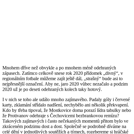
Mnohem dříve než obvykle a po mnohem méně odehraných
zápasech. Zatímco celkově snese rok 2020 přídomek „divný“, v
regionálním fotbale můžeme zajít ještě dál, „strašný“ bude asi to
nejpřesnější označení. Aby ne, jaro 2020 vůbec nezačalo a podzim
2020 už je po deseti odehraných kolech taky hotový.
I v nich se toho ale událo mnoho zajímavého. Padaly góly i červené
karty, zklamání střídalo nadšení, nechybělo ani několik překvapení.
Kdo by třeba tipoval, že Mostkovice doma porazí lídra tabulky nebo
že Protivanov odehraje s Čechovicemi bezbrankovou remízu?
Takových zajímavých i často nečekaných momentů přitom bylo ve
zkráceném podzimu dost a dost. Společně se podrobně díváme na
celé dění v jednotlivých soutěžích a týmech, rozebereme si hráčské