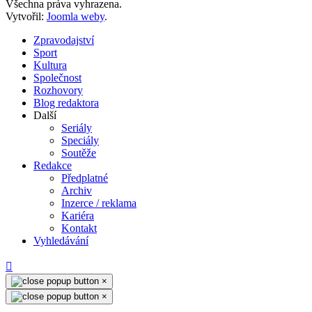
Všechna práva vyhrazena.
Vytvořil:
Joomla weby
.
Zpravodajství
Sport
Kultura
Společnost
Rozhovory
Blog redaktora
Další
Seriály
Speciály
Soutěže
Redakce
Předplatné
Archiv
Inzerce / reklama
Kariéra
Kontakt
Vyhledávání
×
×