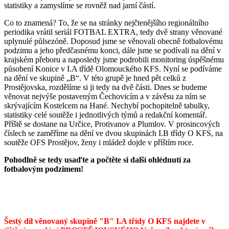
statistiky a zamyslíme se rovněž nad jarní částí.
Co to znamená? To, že se na stránky nejčtenějšího regionálního
periodika vrátil seriál FOTBAL EXTRA, tedy dvě strany věnované
uplynulé půlsezóně. Doposud jsme se věnovali obecně fotbalovému
podzimu a jeho předčasnému konci, dále jsme se podívali na dění v
krajském přeboru a naposledy jsme podrobili monitoring úspěšnému
působení Konice v I.A třídě Olomouckého KFS. Nyní se podíváme
na dění ve skupině „B“. V této grupě je hned pět celků z
Prostějovska, rozdělíme si ji tedy na dvě části. Dnes se budeme
věnovat nejvýše postaveným Čechovicím a v závěsu za ním se
skrývajícím Kostelcem na Hané. Nechybí pochopitelně tabulky,
statistiky celé soutěže i jednotlivých týmů a redakční komentář.
Příště se dostane na Určice, Protivanov a Plumlov. V prosincových
číslech se zaměříme na dění ve dvou skupinách I.B třídy O KFS, na
soutěže OFS Prostějov, ženy i mládež dojde v příštím roce.
Pohodlně se tedy usaďte a počtěte si další ohlédnutí za
fotbalovým podzimem!
Šestý díl věnovaný skupině "B" I.A třídy O KFS najdete v