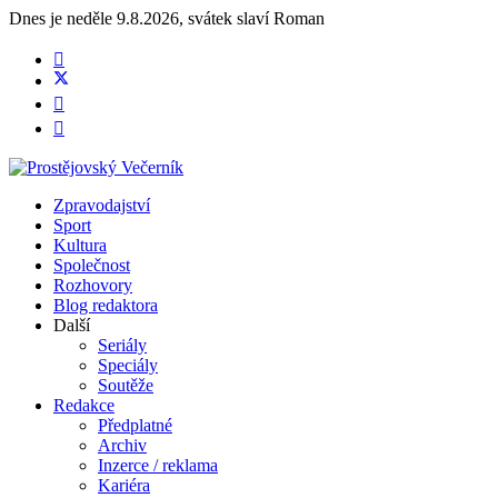
Dnes je
neděle 9.8.2026
,
svátek slaví
Roman
Zpravodajství
Sport
Kultura
Společnost
Rozhovory
Blog redaktora
Další
Seriály
Speciály
Soutěže
Redakce
Předplatné
Archiv
Inzerce / reklama
Kariéra