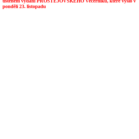
tištěném vydání PROSTĚJOVSKÉHO Večerníku, které vyšlo v
pondělí 23. listopadu