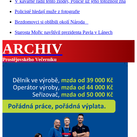
V kavárně řádil tento zloděj, Policie už jeho totožnost zná
Policisté hledají muže z fotografie
Bezdomovci si oblíbili okolí Národa
Starosta Mořic navštívil prezidenta Pavla v Lánech
ARCHIV
Prostějovského Večerníku