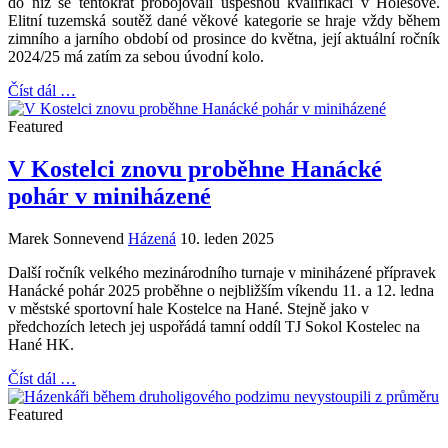
do níž se tentokrát probojovali úspěšnou kvalifikací v Holešově.
Elitní tuzemská soutěž dané věkové kategorie se hraje vždy během
zimního a jarního období od prosince do května, její aktuální ročník
2024/25 má zatím za sebou úvodní kolo.
Číst dál …
Featured
V Kostelci znovu proběhne Hanácké
pohár v miniházené
Marek Sonnevend
Házená
10. leden 2025
Další ročník velkého mezinárodního turnaje v miniházené přípravek
Hanácké pohár 2025 proběhne o nejbližším víkendu 11. a 12. ledna
v městské sportovní hale Kostelce na Hané. Stejně jako v
předchozích letech jej uspořádá tamní oddíl TJ Sokol Kostelec na
Hané HK.
Číst dál …
Featured