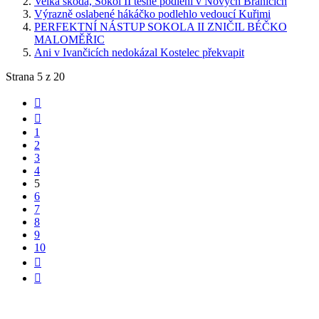
Velká škoda, Sokol II těsně podlehl v Nových Bránicích
Výrazně oslabené hákáčko podlehlo vedoucí Kuřimi
PERFEKTNÍ NÁSTUP SOKOLA II ZNIČIL BÉČKO
MALOMĚŘIC
Ani v Ivančicích nedokázal Kostelec překvapit
Strana 5 z 20
1
2
3
4
5
6
7
8
9
10