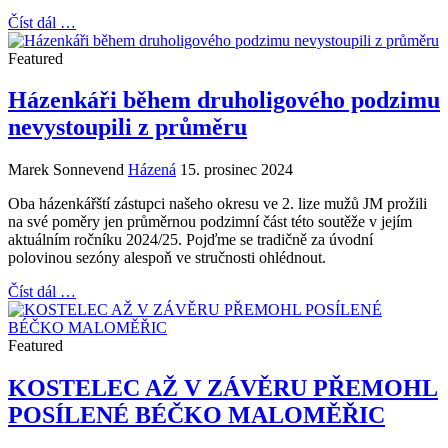
Číst dál …
Featured
Házenkáři během druholigového podzimu
nevystoupili z průměru
Marek Sonnevend
Házená
15. prosinec 2024
Oba házenkářští zástupci našeho okresu ve 2. lize mužů JM prožili
na své poměry jen průměrnou podzimní část této soutěže v jejím
aktuálním ročníku 2024/25. Pojďme se tradičně za úvodní
polovinou sezóny alespoň ve stručnosti ohlédnout.
Číst dál …
Featured
KOSTELEC AŽ V ZÁVĚRU PŘEMOHL
POSÍLENÉ BÉČKO MALOMĚŘIC