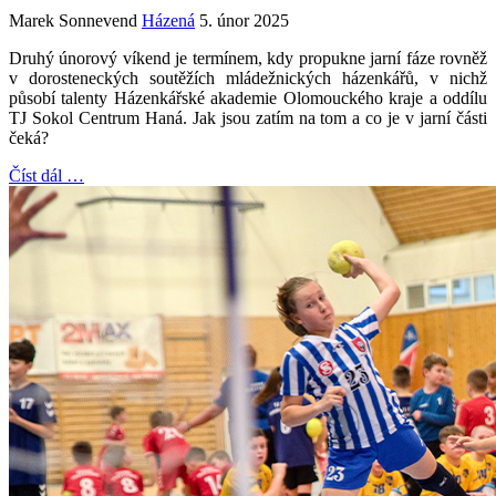
Marek Sonnevend
Házená
5. únor 2025
Druhý únorový víkend je termínem, kdy propukne jarní fáze rovněž
v dorosteneckých soutěžích mládežnických házenkářů, v nichž
působí talenty Házenkářské akademie Olomouckého kraje a oddílu
TJ Sokol Centrum Haná. Jak jsou zatím na tom a co je v jarní části
čeká?
Číst dál …