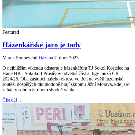
Featured
Házenkářské jaro je tady
Marek Sonnevend
Házená
7. únor 2025
O nejbližším víkendu odstartuje házenkářům TJ Sokol Kostelec na
Hané HK i Sokola II Prostějov odvetná část 2. ligy mužů ČR
2024/25. Oba zástupci našeho okresu ve třetí nejvyšší tuzemské
soutěži dospělých dlouhodobě hrají skupinu Jižní Morava, kde jaro
zahájí v sobotu 8. února shodně venku.
Číst dál …