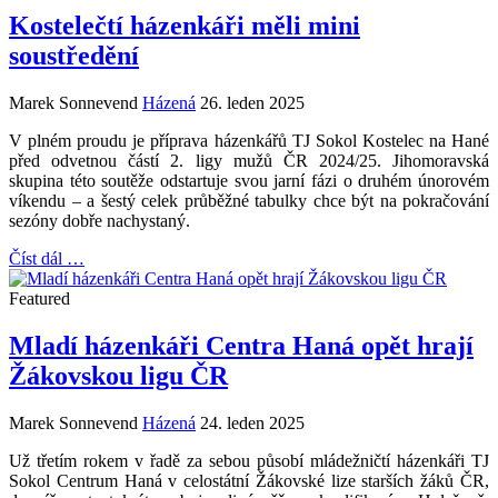
Kostelečtí házenkáři měli mini
soustředění
Marek Sonnevend
Házená
26. leden 2025
V plném proudu je příprava házenkářů TJ Sokol Kostelec na Hané
před odvetnou částí 2. ligy mužů ČR 2024/25. Jihomoravská
skupina této soutěže odstartuje svou jarní fázi o druhém únorovém
víkendu – a šestý celek průběžné tabulky chce být na pokračování
sezóny dobře nachystaný.
Číst dál …
Featured
Mladí házenkáři Centra Haná opět hrají
Žákovskou ligu ČR
Marek Sonnevend
Házená
24. leden 2025
Už třetím rokem v řadě za sebou působí mládežničtí házenkáři TJ
Sokol Centrum Haná v celostátní Žákovské lize starších žáků ČR,