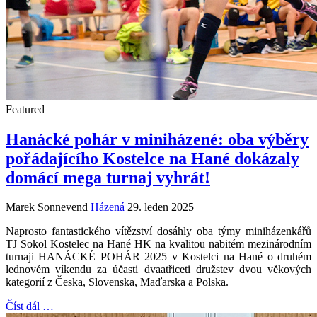
Featured
Hanácké pohár v miniházené: oba výběry
pořádajícího Kostelce na Hané dokázaly
domácí mega turnaj vyhrát!
Marek Sonnevend
Házená
29. leden 2025
Naprosto fantastického vítězství dosáhly oba týmy miniházenkářů
TJ Sokol Kostelec na Hané HK na kvalitou nabitém mezinárodním
turnaji HANÁCKÉ POHÁR 2025 v Kostelci na Hané o druhém
lednovém víkendu za účasti dvaatřiceti družstev dvou věkových
kategorií z Česka, Slovenska, Maďarska a Polska.
Číst dál …