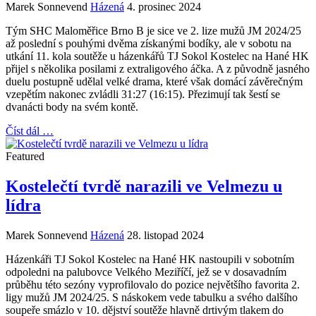
Marek Sonnevend
Házená
4. prosinec 2024
Tým SHC Maloměřice Brno B je sice ve 2. lize mužů JM 2024/25
až poslední s pouhými dvěma získanými bodíky, ale v sobotu na
utkání 11. kola soutěže u házenkářů TJ Sokol Kostelec na Hané HK
přijel s několika posilami z extraligového áčka. A z původně jasného
duelu postupně udělal velké drama, které však domácí závěrečným
vzepětím nakonec zvládli 31:27 (16:15). Přezimují tak šestí se
dvanácti body na svém kontě.
Číst dál …
Featured
Kostelečtí tvrdě narazili ve Velmezu u
lídra
Marek Sonnevend
Házená
28. listopad 2024
Házenkáři TJ Sokol Kostelec na Hané HK nastoupili v sobotním
odpoledni na palubovce Velkého Meziříčí, jež se v dosavadním
průběhu této sezóny vyprofilovalo do pozice největšího favorita 2.
ligy mužů JM 2024/25. S náskokem vede tabulku a svého dalšího
soupeře smázlo v 10. dějství soutěže hlavně drtivým tlakem do