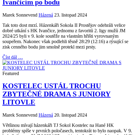
Ivančicím po bodu
Marek Sonnevend
Házená
23. listopad 2024
Tak toto dost mrzí. Házenkáři Sokola II Prostějov odehráli velice
dobré utkání s HK Ivančice, jednomu z favoritů 2. ligy mužů JM
2024/25 byli v 9. kole soutěže na vlastním hřišti vyrovnaným
soupeřem. Nakonec však podlehli těsně 28:29 (12:16) a rýsující se
zisk cenného bodu jim smolně protekl mezi prsty.
Číst dál …
Featured
KOSTELEC USTÁL TROCHU
ZBYTEČNÉ DRAMA S JUNIORY
LITOVLE
Marek Sonnevend
Házená
20. listopad 2024
Většinou mívají házenkáři TJ Sokol Kostelec na Hané HK
problémy spíše v prvních poločasech, tentokrát to bylo naopak. V 9.