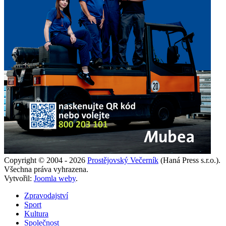
Copyright © 2004 - 2026
Prostějovský Večerník
(Haná Press s.r.o.).
Všechna práva vyhrazena.
Vytvořil:
Joomla weby
.
Zpravodajství
Sport
Kultura
Společnost