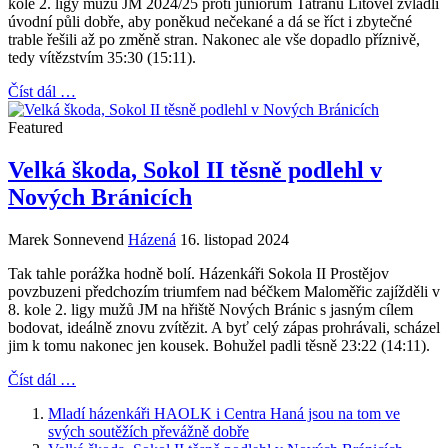
kole 2. ligy mužů JM 2024/25 proti juniorům Tatranu Litovel zvládli
úvodní půli dobře, aby poněkud nečekané a dá se říct i zbytečné
trable řešili až po změně stran. Nakonec ale vše dopadlo příznivě,
tedy vítězstvím 35:30 (15:11).
Číst dál …
Featured
Velká škoda, Sokol II těsně podlehl v
Nových Bránicích
Marek Sonnevend
Házená
16. listopad 2024
Tak tahle porážka hodně bolí. Házenkáři Sokola II Prostějov
povzbuzeni předchozím triumfem nad béčkem Maloměřic zajížděli v
8. kole 2. ligy mužů JM na hřiště Nových Bránic s jasným cílem
bodovat, ideálně znovu zvítězit. A byť celý zápas prohrávali, scházel
jim k tomu nakonec jen kousek. Bohužel padli těsně 23:22 (14:11).
Číst dál …
Mladí házenkáři HAOLK i Centra Haná jsou na tom ve
svých soutěžích převážně dobře