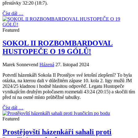
přestávky 32:20 (18:7).
Číst dál …
Featured
SOKOL II ROZBOMBARDOVAL
HUSTOPEČE O 19 GÓLŮ!
Marek Sonnevend
Házená
27. listopad 2024
Potvrdí házenkáři Sokola II Prostějov své letošní zlepšení? To byla
otázka, na kterou dali v důležitém zápase 10. kola 2. ligy mužů JM
2024/25 kladnou i hodně hlasitou odpověď. Legatu Hustopeče
vynikajícím druhým poločasem rozmetali 43:24 (20:15) a skočili tím
před ni na osmé místo průběžné tabulky.
Číst dál …
Featured
Prostějovští házenkáři sahali proti