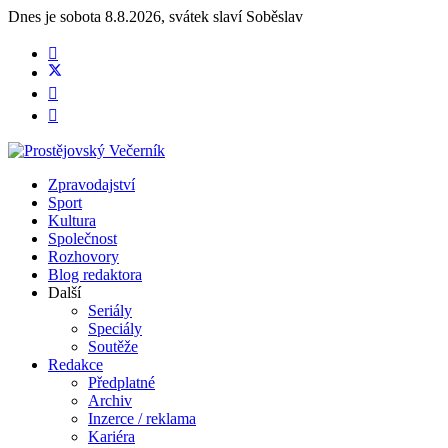
Dnes je
sobota 8.8.2026
,
svátek slaví
Soběslav
Zpravodajství
Sport
Kultura
Společnost
Rozhovory
Blog redaktora
Další
Seriály
Speciály
Soutěže
Redakce
Předplatné
Archiv
Inzerce / reklama
Kariéra