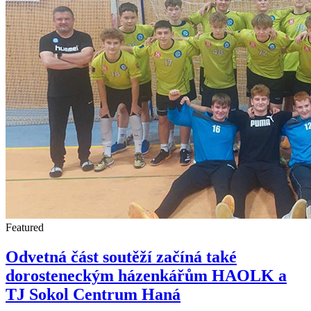
Featured
Odvetná část soutěží začíná také
dorosteneckým házenkářům HAOLK a
TJ Sokol Centrum Haná