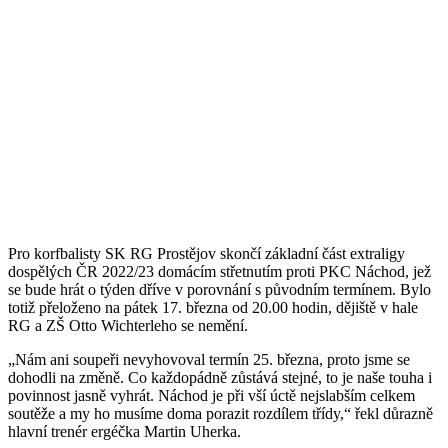
Pro korfbalisty SK RG Prostějov skončí základní část extraligy
dospělých ČR 2022/23 domácím střetnutím proti PKC Náchod, jež
se bude hrát o týden dříve v porovnání s původním termínem. Bylo
totiž přeloženo na pátek 17. března od 20.00 hodin, dějiště v hale
RG a ZŠ Otto Wichterleho se nemění.
„Nám ani soupeři nevyhovoval termín 25. března, proto jsme se
dohodli na změně. Co každopádně zůstává stejné, to je naše touha i
povinnost jasně vyhrát. Náchod je při vší úctě nejslabším celkem
soutěže a my ho musíme doma porazit rozdílem třídy,“ řekl důrazně
hlavní trenér ergéčka Martin Uherka.