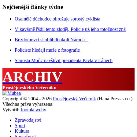
Nejčtenější články týdne
Osamělé důchodce ohrožuje sprostý cyklista
V kavárně řádil tento zloděj, Policie už jeho totožnost zná
Bezdomovci si oblíbili okolí Národa
Policisté hledají muže z fotografie
Starosta Mořic navštívil prezidenta Pavla v Lánech
ARCHIV
Prostějovského Večerníku
Copyright © 2004 - 2026
Prostějovský Večerník
(Haná Press s.r.o.).
Všechna práva vyhrazena.
Vytvořil:
Joomla weby
.
Zpravodajství
Sport
Kultura
Společnost