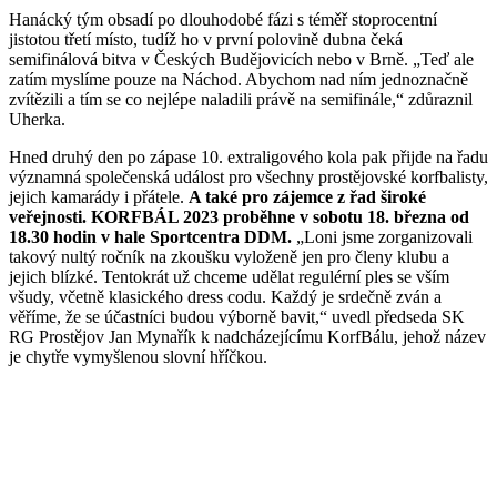
Hanácký tým obsadí po dlouhodobé fázi s téměř stoprocentní
jistotou třetí místo, tudíž ho v první polovině dubna čeká
semifinálová bitva v Českých Budějovicích nebo v Brně. „Teď ale
zatím myslíme pouze na Náchod. Abychom nad ním jednoznačně
zvítězili a tím se co nejlépe naladili právě na semifinále,“ zdůraznil
Uherka.
Hned druhý den po zápase 10. extraligového kola pak přijde na řadu
významná společenská událost pro všechny prostějovské korfbalisty,
jejich kamarády i přátele.
A také pro zájemce z řad široké
veřejnosti. KORFBÁL 2023 proběhne v sobotu 18. března od
18.30 hodin v hale Sportcentra DDM.
„Loni jsme zorganizovali
takový nultý ročník na zkoušku vyloženě jen pro členy klubu a
jejich blízké. Tentokrát už chceme udělat regulérní ples se vším
všudy, včetně klasického dress codu. Každý je srdečně zván a
věříme, že se účastníci budou výborně bavit,“ uvedl předseda SK
RG Prostějov Jan Mynařík k nadcházejícímu KorfBálu, jehož název
je chytře vymyšlenou slovní hříčkou.