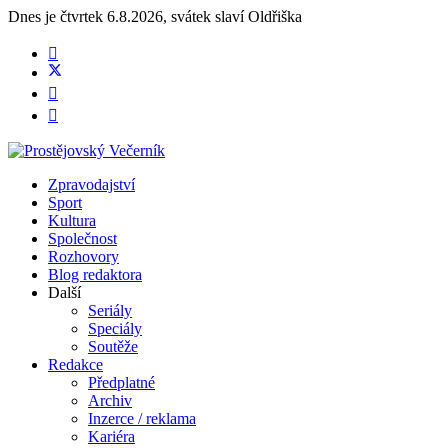
Dnes je
čtvrtek 6.8.2026
,
svátek slaví
Oldřiška
Zpravodajství
Sport
Kultura
Společnost
Rozhovory
Blog redaktora
Další
Seriály
Speciály
Soutěže
Redakce
Předplatné
Archiv
Inzerce / reklama
Kariéra