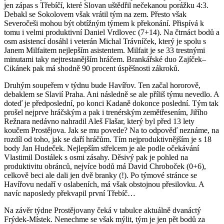
jen zápas s Třebíčí, které Slovan uštědřil nečekanou porážku 4:3.
Debakl se Sokolovem však vrátil tým na zem. Přesto však
Severočeši mohou být obtížným týmem k překonání. Přispívá k
tomu i velmi produktivní Daniel Vrdlovec (7+14). Na čtrnáct bodů a
osm asistencí dosáhl i veterán Michal Trávníček, který je spolu s
Janem Milfaitem nejlepším asistentem. Milfait je se 33 trestnými
minutami taky nejtrestanějším hráčem. Brankářské duo Zajíček–
Cikánek pak má shodně 90 procent úspěšnosti zákroků.
Druhým soupeřem v týdnu bude Havířov. Ten začal hororově,
debaklem se Slavií Praha. Ani následně se ale příliš týmu nevedlo. A
doteď je předposlední, po konci Kadaně dokonce poslední. Tým tak
prošel nejprve hráčským a pak i trenérským zemětřesením, Jiřího
Režnara nedávno nahradil Aleš Flašar, který byl před 13 lety
koučem Prostějova. Jak se mu povede? Na to odpověď neznáme, na
rozdíl od toho, jak se daří hráčům. Tím nejproduktivnějším je s 18
body Jan Hudeček. Nejlepším střelcem je ale podle očekávání
Vlastimil Dostálek s osmi zásahy. Děsivý pak je pohled na
produktivitu obránců, nejvíce bodů má David Chroboček (0+6),
celkově beci ale dali jen dvě branky (!). Po týmové stránce se
Havířovu nedaří v oslabeních, má však obstojnou přesilovku. A
navíc naposledy překvapil první Třebíč…
Na závěr týdne Prostějovany čeká v tabulce aktuálně dvanáctý
Frýdek-Místek. Nenechme se však mýlit, tým je jen pět bodů za