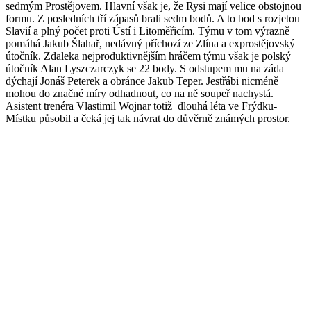
sedmým Prostějovem. Hlavní však je, že Rysi mají velice obstojnou
formu. Z posledních tří zápasů brali sedm bodů. A to bod s rozjetou
Slavií a plný počet proti Ústí i Litoměřicím. Týmu v tom výrazně
pomáhá Jakub Šlahař, nedávný příchozí ze Zlína a exprostějovský
útočník. Zdaleka nejproduktivnějším hráčem týmu však je polský
útočník Alan Lyszczarczyk se 22 body. S odstupem mu na záda
dýchají Jonáš Peterek a obránce Jakub Teper. Jestřábi nicméně
mohou do značné míry odhadnout, co na ně soupeř nachystá.
Asistent trenéra Vlastimil Wojnar totiž dlouhá léta ve Frýdku-
Místku působil a čeká jej tak návrat do důvěrně známých prostor.