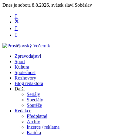
Dnes je
sobota 8.8.2026
,
svátek slaví
Soběslav
Zpravodajství
Sport
Kultura
Společnost
Rozhovory
Blog redaktora
Další
Seriály
Speciály
Soutěže
Redakce
Předplatné
Archiv
Inzerce / reklama
Kariéra