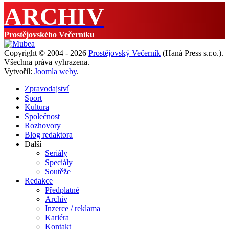
ARCHIV
Prostějovského Večerníku
Copyright © 2004 - 2026
Prostějovský Večerník
(Haná Press s.r.o.).
Všechna práva vyhrazena.
Vytvořil:
Joomla weby
.
Zpravodajství
Sport
Kultura
Společnost
Rozhovory
Blog redaktora
Další
Seriály
Speciály
Soutěže
Redakce
Předplatné
Archiv
Inzerce / reklama
Kariéra
Kontakt