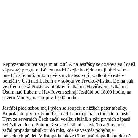
Reprezentační pauza je minulostí. A na Jestřáby se doslova valí další
zápasový program. Během nadcházejícího týdne mají před sebou
hned tři střetnutí, přitom dvě z nich absolvují po dlouhé cestě v
pondělí v Ústí nad Labem a v sobotu ve Frýdku-Místku. Doma pak
ve středu čeká Prostějov atraktivní utkání s Havířovem. Utkání s
Ústím nad Labem a Havířovem sehrají Jestřábi od 18.00 hodin, na
severu Moravy nastoupí v 17.00 hodin.
Jestřábi před sebou mají týden se soupeři z nižších pater tabulky.
Kupříkladu první z týmů Ústí nad Labem je až na třináctém místě.
Tým ze severních Čech začal vcelku slušně, z pěti prvních zápasů
zvítězil ve třech. Potom už se ale Ústí tolik nedařilo a Slovan se
začal propadat tabulkou do míst, kde se vesměs pohybuje
posledních pět let. V listopadu tak ze tří pokusů dopadl paradoxně