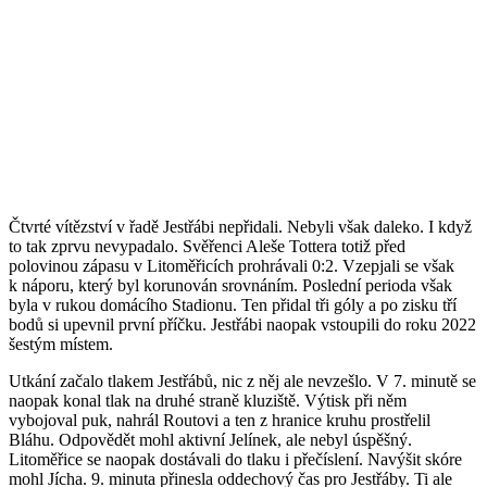
Čtvrté vítězství v řadě Jestřábi nepřidali. Nebyli však daleko. I když
to tak zprvu nevypadalo. Svěřenci Aleše Tottera totiž před
polovinou zápasu v Litoměřicích prohrávali 0:2. Vzepjali se však
k náporu, který byl korunován srovnáním. Poslední perioda však
byla v rukou domácího Stadionu. Ten přidal tři góly a po zisku tří
bodů si upevnil první příčku. Jestřábi naopak vstoupili do roku 2022
šestým místem.
Utkání začalo tlakem Jestřábů, nic z něj ale nevzešlo. V 7. minutě se
naopak konal tlak na druhé straně kluziště. Výtisk při něm
vybojoval puk, nahrál Routovi a ten z hranice kruhu prostřelil
Bláhu. Odpovědět mohl aktivní Jelínek, ale nebyl úspěšný.
Litoměřice se naopak dostávali do tlaku i přečíslení. Navýšit skóre
mohl Jícha. 9. minuta přinesla oddechový čas pro Jestřáby. Ti ale