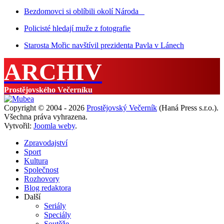
Bezdomovci si oblíbili okolí Národa
Policisté hledají muže z fotografie
Starosta Mořic navštívil prezidenta Pavla v Lánech
ARCHIV
Prostějovského Večerníku
Copyright © 2004 - 2026
Prostějovský Večerník
(Haná Press s.r.o.).
Všechna práva vyhrazena.
Vytvořil:
Joomla weby
.
Zpravodajství
Sport
Kultura
Společnost
Rozhovory
Blog redaktora
Další
Seriály
Speciály
Soutěže