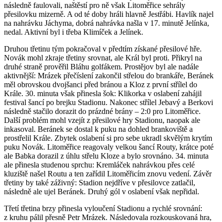
následně faulovali, naštěstí pro ně však Litoměřice sehrály
přesilovku mizerně. A od té doby hráli hlavně Jestřábi. Havlík najel
na nahrávku Jáchyma, dobrá nahrávka našla v 17. minutě Jelínka,
nedal. Aktivní byl i třeba Klimíček a Jelínek.
Druhou třetinu tým pokračoval v předtím získané přesilové hře.
Novák mohl zkraje třetiny srovnat, ale Král byl proti. Přikryl na
druhé straně prověřil Bláhu golfákem. Prostějov byl ale nadále
aktivnější: Mrázek přečíslení zakončil střelou do brankáře, Beránek
měl obrovskou dvojšanci před bránou a Kloz z první střílel do
Krále. 30. minuta však přinesla šok: Klikorka v oslabení zahájil
festival šancí po brejku Stadionu. Nakonec střílel Jebavý a Berkovi
následně stačilo dorazit do prázdné brány – 2:0 pro Litoměřice.
Další problém mohl vzejít z přesilové hry Stadionu, naopak ale
inkasoval. Beránek se dostal k puku na dohled brankoviště a
prostřelil Krále. Zbytek oslabení si pro sebe ukradl skvělým krytím
puku Novák. Litoměřice reagovaly velkou šancí Routy, krátce poté
ale Babka dorazil z úhlu střelu Kloze a bylo srovnáno. 34. minuta
ale přinesla studenou sprchu: Kremláček nahrávkou přes celé
kluziště našel Routu a ten zařídil Litoměřicím znovu vedení. Závěr
třetiny by také záživný: Stadion nejdříve v přesilovce zatlačil,
následně ale ujel Beránek. Druhý gól v oslabení však nepřidal.
Třetí třetina brzy přinesla vyloučení Stadionu a rychlé srovnání:
z kruhu pálil přesně Petr Mrázek. Následovala rozkouskovaná hra,