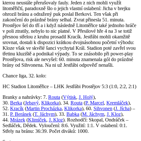
kterou neustále přerušovaly fauly. Jeden z nich mohli využít
litoměřičtí, paradoxně šlo o jejich vlastní oslabení: Jicha v brejku
ohrozil bránu a odražený puk poslal Berkovi. Ten však při
zakončení do prázdné brány selhal. Zvrat přinesla 51. minuta.
Prostějov šel do tří a i když následně Litoměřice také jednoho hráče
v poli ztratily, nebylo to nic platné. V Přesilové hře 4 na 3 se totiž
přesnou střelou z kruhu prosadil Kracík. Jestřábi mohli okamžitě
srovnat, dostali k dispozici krátkou dvojnásobnou početní výhodu:
Kloze však ve skvělé šanci vychytal Král. Stadion poté zavřel svou
třetinu kluziště a podnikal výpady. To se znásobilo při power-play
Prostějova, risk ale nevyšel: 60. minuta znamenala gól do prázdné
brány od Sihvonena. Na ni už Jestřábi odpověď nenašli.
Chance liga, 32. kolo:
HC Stadion Litoměřice – LHK Jestřábi Prostějov 5:3 (1:0, 2:2, 2:1)
Branky a nahrávky: 7.
Routa
(
Výtisk
,
J. Holý
),
30.
Berka
(
Jebavý
,
Klikorka
), 34.
Routa
(
P. Marcel
,
Kremláček
),
52.
Kracík
(
Martin Procházka
,
Klikorka
), 60.
Sihvonen
(
J. Jícha
) –
31.
P. Beránek
(
T. Jáchym
), 33.
Babka
(
M. Jáchym
,
J. Kloz
),
44.
Mrázek
(
Klimíček
,
J. Kloz
). Rozhodčí: Skopal, Ondráček –
Sedláček, Dědek. Vyloučení: 8:6. Využití: 1:1. V oslabení: 0:1.
Střely na bránu: 36:39. Počet diváků: 1000.