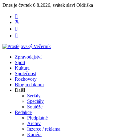
Dnes je
čtvrtek 6.8.2026
,
svátek slaví
Oldřiška
Zpravodajství
Sport
Kultura
Společnost
Rozhovory
Blog redaktora
Další
Seriály
Speciály
Soutěže
Redakce
Předplatné
Archiv
Inzerce / reklama
Kariéra