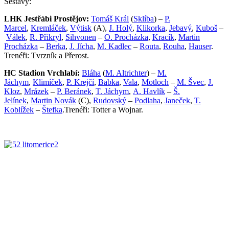
Sestavy:
LHK Jestřábi Prostějov:
Tomáš Král
(
Sklíba
) –
P.
Marcel
,
Kremláček
,
Výtisk
(A),
J. Holý
,
Klikorka
,
Jebavý
,
Kuboš
–
Válek
,
R. Přikryl
,
Sihvonen
–
O. Procházka
,
Kracík
,
Martin
Procházka
–
Berka
,
J. Jícha
,
M. Kadlec
–
Routa
,
Rouha
,
Hauser
.
Trenéři: Tvrzník a Přerost.
HC Stadion Vrchlabí:
Bláha
(
M. Altrichter
) –
M.
Jáchym
,
Klimíček
,
P. Krejčí
,
Babka
,
Vala
,
Motloch
–
M. Švec
,
J.
Kloz
,
Mrázek
–
P. Beránek
,
T. Jáchym
,
A. Havlík
–
Š.
Jelínek
,
Martin Novák
(C),
Rudovský
–
Podlaha
,
Janeček
,
T.
Koblížek
–
Štefka
.Trenéři: Totter a Wojnar.