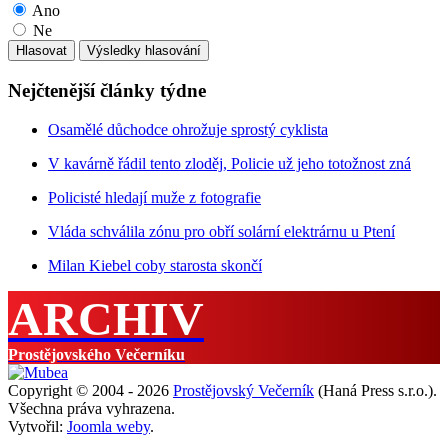
Ano
Ne
Nejčtenější články týdne
Osamělé důchodce ohrožuje sprostý cyklista
V kavárně řádil tento zloděj, Policie už jeho totožnost zná
Policisté hledají muže z fotografie
Vláda schválila zónu pro obří solární elektrárnu u Ptení
Milan Kiebel coby starosta skončí
ARCHIV
Prostějovského Večerníku
Copyright © 2004 - 2026
Prostějovský Večerník
(Haná Press s.r.o.).
Všechna práva vyhrazena.
Vytvořil:
Joomla weby
.