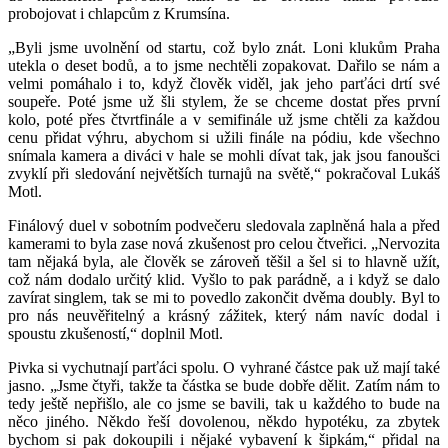
probojovat i chlapcům z Krumsína.
„Byli jsme uvolnění od startu, což bylo znát. Loni klukům Praha
utekla o deset bodů, a to jsme nechtěli zopakovat. Dařilo se nám a
velmi pomáhalo i to, když člověk viděl, jak jeho parťáci drtí své
soupeře. Poté jsme už šli stylem, že se chceme dostat přes první
kolo, poté přes čtvrtfinále a v semifinále už jsme chtěli za každou
cenu přidat výhru, abychom si užili finále na pódiu, kde všechno
snímala kamera a diváci v hale se mohli dívat tak, jak jsou fanoušci
zvyklí při sledování největších turnajů na světě,“ pokračoval Lukáš
Motl.
Finálový duel v sobotním podvečeru sledovala zaplněná hala a před
kamerami to byla zase nová zkušenost pro celou čtveřici. „Nervozita
tam nějaká byla, ale člověk se zároveň těšil a šel si to hlavně užít,
což nám dodalo určitý klid. Vyšlo to pak parádně, a i když se dalo
zavírat singlem, tak se mi to povedlo zakončit dvěma doubly. Byl to
pro nás neuvěřitelný a krásný zážitek, který nám navíc dodal i
spoustu zkušeností,“ doplnil Motl.
Pivka si vychutnají parťáci spolu. O vyhrané částce pak už mají také
jasno. „Jsme čtyři, takže ta částka se bude dobře dělit. Zatím nám to
tedy ještě nepřišlo, ale co jsme se bavili, tak u každého to bude na
něco jiného. Někdo řeší dovolenou, někdo hypotéku, za zbytek
bychom si pak dokoupili i nějaké vybavení k šipkám,“ přidal na