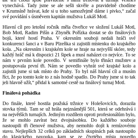
vynechává. Tady jsme se ale sešli skvěle a pravidelně chodíme
v Krumsíně hrávat, kde si u toho samozřejmě dáme i pivko,“ začal
své povídání s úsměvem kapitán mužstva Lukáš Motl.
Hlavní cíl pro letošní ročník měla čtveřice ve složení Lukáš Motl,
Bob Motl, Radim Pišín a Zbyněk Pořízka dostat se do finálových
bojů, které hostí Praha. V okresním souboji nedali hráči své
konkurenci šanci a v Baru Plzeňka si zajistili místenku do krajského
kola. „Na okresním i krajském kole se hraje na nejvyšší skóre, tedy
každý hráč má k dispozici 21 šipek a musí naházet co nejvíce. To se
nám v prvním kole povedlo. V semifinále bylo třináct mužstev a
postupovala první tři. Nám se povedlo vyhrát své krajské kolo a
zajistili jsme si tak místo do Prahy. To byl náš hlavní cíl a musím
říct, že po tomto kole to z nás hodně spadlo. Do Prahy jsme si to tak
jeli hlavně užít,“ přidal k samotné cestě na finálový turnaj Motl.
Finálová pohádka
Do finále, které hostila pražská tržnice v Holešovicích, dorazila
stovka týmů. Tam se už hrála nejznámější 501, která se odehrává i
na největších turnajích. Jediným rozdílem oproti profesionálům bylo,
že se mohlo zavírat bez dvojnásobku. Do každého souboje
nastoupili tři členové mužstva, aby nemohlo dojít k remízovému
stavu. Nejlepších 32 celků po základních skupinách pak nastoupilo
do klasického pavouka, kam se ze čtvrtého místa povedlo