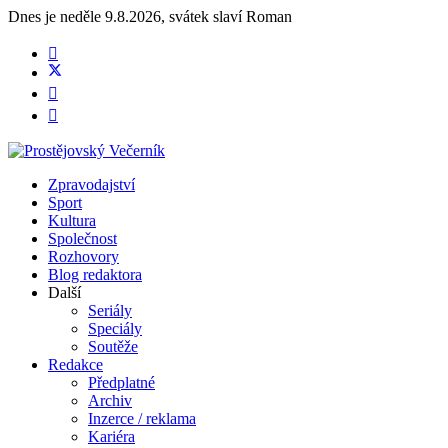
Dnes je
neděle 9.8.2026
,
svátek slaví
Roman
Zpravodajství
Sport
Kultura
Společnost
Rozhovory
Blog redaktora
Další
Seriály
Speciály
Soutěže
Redakce
Předplatné
Archiv
Inzerce / reklama
Kariéra