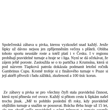
Společenská zábava u pivka, kterou vyzkoušel snad každý. Jenže
šipky už dávno nejsou jen zpříjemněním večera s přáteli. Obliba
tohoto sportu neustále roste a totéž platí i v Česku. I v regionu
probíhají pravidelné turnaje a hraje se i liga. Nyní se dá očekávat, že
zájem ještě poroste. Zasloužila se o to partička z Krumsína, která si
pod názvem Tlapková patrola dokázala podmanit letošní ročník
Gambrinus Cupu. Kromě trofeje si z finálového turnaje v Praze si
její aktéři přivezli i řadu zážitků, zkušeností a 100 tisíc korun.
Ze zábavy u pivka se pro všechny čtyři stala pravidelná činnost,
která nyní přinesla své ovoce. Každý si přitom cestu k šipkám našel
trochu jinak. „Mě to pohltilo poslední tři roky, kdy pravidelně
objíždím turnaje a snažím se posouvat. Brácha třeba hraje už 15 let,
ale ten chodí spíše pravidelně s námi trénovat a turnaje vesměs