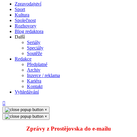
Zpravodajství
Sport
Kultura
Společnost
Rozhovory
Blog redaktora
Další
Seriály
Speciály
Soutěže
Redakce
Předplatné
Archiv
Inzerce / reklama
Kariéra
Kontakt
Vyhledávání
×
×
Zprávy z Prostějovska do e‑mailu