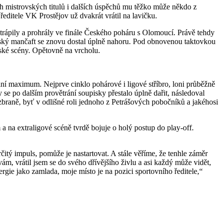
h mistrovských titulů i dalších úspěchů mu těžko může někdo z
editele VK Prostějov už dvakrát vrátil na lavičku.
rápily a prohrály ve finále Českého poháru s Olomoucí. Právě tehdy
ský mančaft se znovu dostal úplně nahoru. Pod obnovenou taktovkou
ské scény. Opětovně na vrcholu.
lní maximum. Nejprve cinklo pohárové i ligové stříbro, loni průběžně
e po dalším provětrání soupisky přestalo úplně dařit, následoval
zbraně, byť v odlišné roli jednoho z Petrášových pobočníků a jakéhosi
a na extraligové scéně tvrdě bojuje o holý postup do play-off.
itý impuls, pomůže je nastartovat. A stále věříme, že tenhle záměr
m, vrátil jsem se do svého dřívějšího živlu a asi každý může vidět,
gie jako zamlada, moje místo je na pozici sportovního ředitele,“