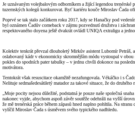
Je uznávaným volejbalovým odborníkem a žijící legendou trenérské pr
tuzemských kolegů konkurovat. Byť kariéru kouče Miroslav Čada oficiá
Poprvé se tak stalo začátkem roku 2017, kdy se Hanačky pod vedením
byl oznámen Čadův comeback v zájmu pozvednutí družstva i záchrany
respektovaného doyena ještě dvakrát ovládl UNIQA extraligu a jedno
Kolektiv tenkrát převzal dlouholetý Mirkův asistent Lubomír Petráš, 
oslabovaný kádr v ekonomicky skromnějším módu vystoupal v obou sout
pokles do spodních pater tabulky – v jednu chvíli dokonce na posledn
motivátora.
Tentokrát však resuscitace okamžitě nezafungovala. Vékáčko i s Čadou
Nelituje sedmašedesátiletý matador za takové situace, že do druhého 
„Moje pocity nejsou důležité, podstatná je pouze naše společná snaha 
nakonec vyjde, abychom aspoň závěr soutěže odehráli na vyšší úrovni.
že mě trenérská práce během zápasů hned naplno pohltila. Na stranu 
vylíčil Miroslav Čada s úsměvem svého typického nadhledu.