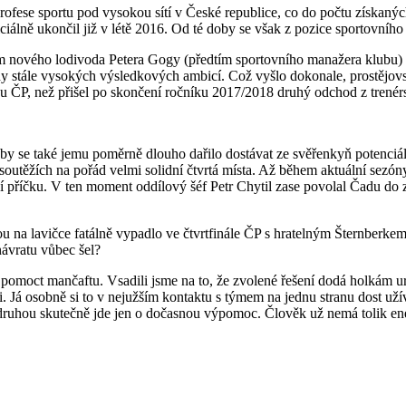
ofese sportu pod vysokou sítí v České republice, co do počtu získanýc
lně ukončil již v létě 2016. Od té doby se však z pozice sportovního ř
 nového lodivoda Petera Gogy (předtím sportovního manažera klubu) t
 stále vysokých výsledkových ambicí. Což vyšlo dokonale, prostějov
u ČP, než přišel po skončení ročníku 2017/2018 druhý odchod z trenér
aby se také jemu poměrně dlouho dařilo dostávat ze svěřenkyň potenciá
ěžích na pořád velmi solidní čtvrtá místa. Až během aktuální sezóny s
í příčku. V ten moment oddílový šéf Petr Chytil zase povolal Čadu do 
 na lavičce fatálně vypadlo ve čtvrtfinále ČP s hratelným Šternberkem 
návratu vůbec šel?
pomoct mančaftu. Vsadili jsme na to, že zvolené řešení dodá holkám urč
 Já osobně si to v nejužším kontaktu s týmem na jednu stranu dost užívá
druhou skutečně jde jen o dočasnou výpomoc. Člověk už nemá tolik ener