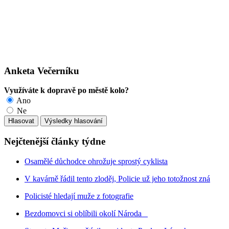
Anketa Večerníku
Využíváte k dopravě po městě kolo?
Ano
Ne
Nejčtenější články týdne
Osamělé důchodce ohrožuje sprostý cyklista
V kavárně řádil tento zloděj, Policie už jeho totožnost zná
Policisté hledají muže z fotografie
Bezdomovci si oblíbili okolí Národa