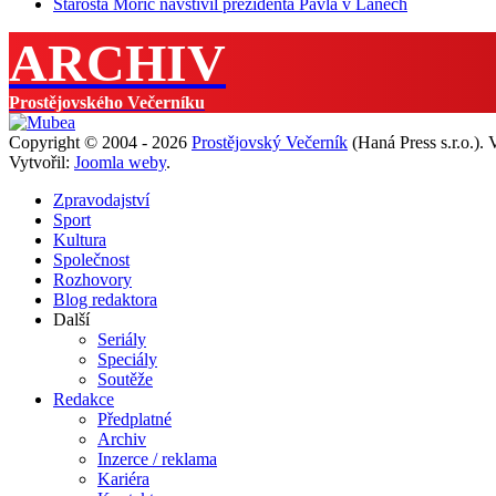
Starosta Mořic navštívil prezidenta Pavla v Lánech
ARCHIV
Prostějovského Večerníku
Copyright © 2004 - 2026
Prostějovský Večerník
(Haná Press s.r.o.).
Vytvořil:
Joomla weby
.
Zpravodajství
Sport
Kultura
Společnost
Rozhovory
Blog redaktora
Další
Seriály
Speciály
Soutěže
Redakce
Předplatné
Archiv
Inzerce / reklama
Kariéra