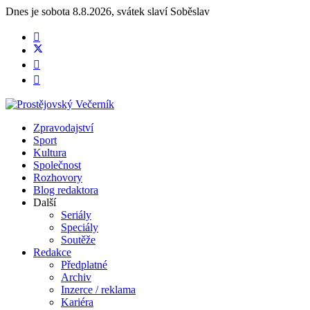
Dnes je
sobota 8.8.2026
,
svátek slaví
Soběslav
Zpravodajství
Sport
Kultura
Společnost
Rozhovory
Blog redaktora
Další
Seriály
Speciály
Soutěže
Redakce
Předplatné
Archiv
Inzerce / reklama
Kariéra