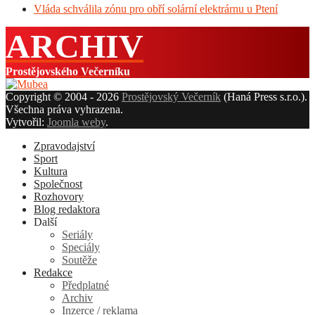
Vláda schválila zónu pro obří solární elektrárnu u Ptení
ARCHIV
Prostějovského Večerníku
Copyright © 2004 - 2026
Prostějovský Večerník
(Haná Press s.r.o.).
Všechna práva vyhrazena.
Vytvořil:
Joomla weby
.
Zpravodajství
Sport
Kultura
Společnost
Rozhovory
Blog redaktora
Další
Seriály
Speciály
Soutěže
Redakce
Předplatné
Archiv
Inzerce / reklama