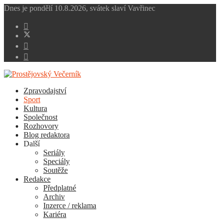
Dnes je
pondělí 10.8.2026
,
svátek slaví
Vavřinec
Zpravodajství
Sport
Kultura
Společnost
Rozhovory
Blog redaktora
Další
Seriály
Speciály
Soutěže
Redakce
Předplatné
Archiv
Inzerce / reklama
Kariéra