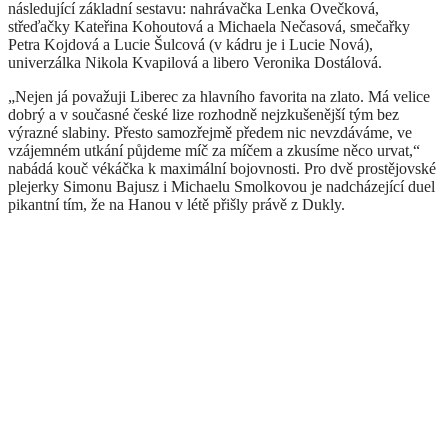
následující základní sestavu: nahrávačka Lenka Ovečková,
střeďačky Kateřina Kohoutová a Michaela Nečasová, smečařky
Petra Kojdová a Lucie Šulcová (v kádru je i Lucie Nová),
univerzálka Nikola Kvapilová a libero Veronika Dostálová.
„Nejen já považuji Liberec za hlavního favorita na zlato. Má velice
dobrý a v současné české lize rozhodně nejzkušenější tým bez
výrazné slabiny. Přesto samozřejmě předem nic nevzdáváme, ve
vzájemném utkání půjdeme míč za míčem a zkusíme něco urvat,“
nabádá kouč vékáčka k maximální bojovnosti. Pro dvě prostějovské
plejerky Simonu Bajusz i Michaelu Smolkovou je nadcházející duel
pikantní tím, že na Hanou v létě přišly právě z Dukly.