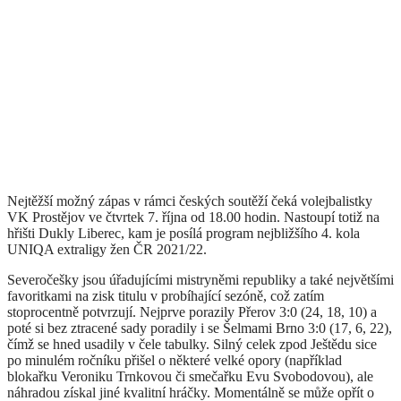
Nejtěžší možný zápas v rámci českých soutěží čeká volejbalistky
VK Prostějov ve čtvrtek 7. října od 18.00 hodin. Nastoupí totiž na
hřišti Dukly Liberec, kam je posílá program nejbližšího 4. kola
UNIQA extraligy žen ČR 2021/22.
Severočešky jsou úřadujícími mistryněmi republiky a také největšími
favoritkami na zisk titulu v probíhající sezóně, což zatím
stoprocentně potvrzují. Nejprve porazily Přerov 3:0 (24, 18, 10) a
poté si bez ztracené sady poradily i se Šelmami Brno 3:0 (17, 6, 22),
čímž se hned usadily v čele tabulky. Silný celek zpod Ještědu sice
po minulém ročníku přišel o některé velké opory (například
blokařku Veroniku Trnkovou či smečařku Evu Svobodovou), ale
náhradou získal jiné kvalitní hráčky. Momentálně se může opřít o