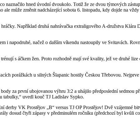
 co naznačilo hned úvodní dvoukolo. Totiž že ze dvou týmových zástupc
 ale může změnit nadcházející sobota 6. listopadu, kdy dojde na vždy 
rší hráčky. Například druhá nahrávačka extraligového A-družstva Klára 
m i napodruhé, načež o dalším víkendu nastoupily ve Svitavách. Rovně
ě trénují s áčkem žen. Proto rozhodně mají své kvality, jež ve druhé liz
cích porážkách u silných Šlapanic hostily Českou Třebovou. Nejprve d
a body za první ubojovanou výhru 3:2 a uhájilo předposlední sedmou př
u tabulky,“ uvedl kouč TJ Ladislav Sypko.
ižní derby VK Prostějov „B“ versus TJ OP Prostějov! Dvě vzájemné bit
hrály dosud čtyři zápasy v předminulém ročníku (předchozí byl kvůli co