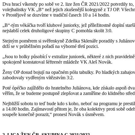
Dva hrací víkendy po sobě ve 2. lize žen ČR 2021/2022 potvrdily to,
volejbalistky VK „B“ než jejich zkušenější kolegyně z TJ OP. Všechno
v Prostějově se dozvíme v tradiční časech 10 a 14 hodin.
„B“-tým vékáčka tvoří klubové juniorky, jež příležitostně doplní sta
nejslabší celek druholigové skupiny C pomohla skolit 3:0.
Stejným poměrem si svěřenkyně Zdeňka Sklenáře poradily s Juliánove
drží se v průběžném pořadí na výborné třetí pozici.
„Jsou to holky působící v extralize juniorek, některé z nich pravideln
spokojeně konstatoval šéftrenér mládeže VK Aleš Novák.
Ženy OP dosud bojují na opačném pólu tabulky. Po hladkých zahajova
zabodovaly vydřeným vítězstvím 3:2.
Poté ópéčko zajíždělo do hratelného Juliánova, kde získalo aspoň dv
věřím, že se budeme postupně zlepšovat a zamíříme do klidného střed
Nejbližší sobotu to teď bude kdo s koho, neboť na programu je prest
a 14.00 hodin. Zajímavostí přitom je, že oba kolektivy proti sobě ode
soupeře konečně porazit,“ pronesl Novák s úsměvem.
2. LIGA ŽEN ČR, SKUPINA C 2021/2022