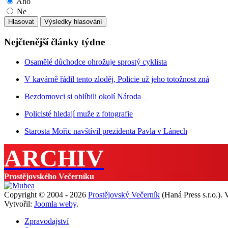
Ano
Ne
Nejčtenější články týdne
Osamělé důchodce ohrožuje sprostý cyklista
V kavárně řádil tento zloděj, Policie už jeho totožnost zná
Bezdomovci si oblíbili okolí Národa
Policisté hledají muže z fotografie
Starosta Mořic navštívil prezidenta Pavla v Lánech
ARCHIV
Prostějovského Večerníku
Copyright © 2004 - 2026
Prostějovský Večerník
(Haná Press s.r.o.).
Vytvořil:
Joomla weby
.
Zpravodajství