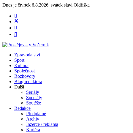
Dnes je
čtvrtek 6.8.2026
,
svátek slaví
Oldřiška
Zpravodajství
Sport
Kultura
Společnost
Rozhovory
Blog redaktora
Další
Seriály
Speciály
Soutěže
Redakce
Předplatné
Archiv
Inzerce / reklama
Kariéra