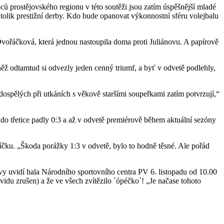
ů prostějovského regionu v této soutěži jsou zatím úspěšnější mladé
tolik prestižní derby. Kdo bude opanovat výkonnostní sféru volejbalu
Dvořáčková, která jednou nastoupila doma proti Juliánovu. A papírově
ž odtamtud si odvezly jeden cenný triumf, a byť v odvetě podlehly,
e dospělých při utkáních s věkově staršími soupeřkami zatím potvrzují,“
o třetice padly 0:3 a až v odvetě premiérově během aktuální sezóny
íčku. „Škoda porážky 1:3 v odvetě, bylo to hodně těsné. Ale pořád
vy uvidí hala Národního sportovního centra PV 6. listopadu od 10.00
vidu zrušen) a že ve všech zvítězilo ´ópéčko´! „Je načase tohoto