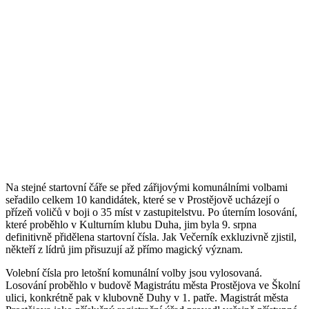
Na stejné startovní čáře se před zářijovými komunálními volbami
seřadilo celkem 10 kandidátek, které se v Prostějově ucházejí o
přízeň voličů v boji o 35 míst v zastupitelstvu. Po úterním losování,
které proběhlo v Kulturním klubu Duha, jim byla 9. srpna
definitivně přidělena startovní čísla. Jak Večerník exkluzivně zjistil,
někteří z lídrů jim přisuzují až přímo magický význam.
Volební čísla pro letošní komunální volby jsou vylosovaná.
Losování proběhlo v budově Magistrátu města Prostějova ve Školní
ulici, konkrétně pak v klubovně Duhy v 1. patře. Magistrát města