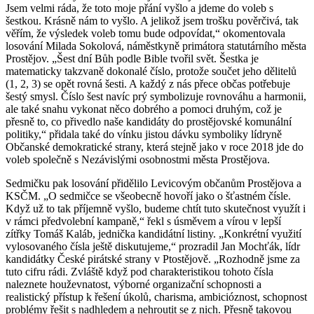
Jsem velmi ráda, že toto moje přání vyšlo a jdeme do voleb s
šestkou. Krásně nám to vyšlo. A jelikož jsem trošku pověrčivá, tak
věřím, že výsledek voleb tomu bude odpovídat,“ okomentovala
losování Milada Sokolová, náměstkyně primátora statutárního města
Prostějov. „Šest dní Bůh podle Bible tvořil svět. Šestka je
matematicky takzvaně dokonalé číslo, protože součet jeho dělitelů
(1, 2, 3) se opět rovná šesti. A každý z nás přece občas potřebuje
šestý smysl. Číslo šest navíc prý symbolizuje rovnováhu a harmonii,
ale také snahu vykonat něco dobrého a pomoci druhým, což je
přesně to, co přivedlo naše kandidáty do prostějovské komunální
politiky,“ přidala také do vínku jistou dávku symboliky lídryně
Občanské demokratické strany, která stejně jako v roce 2018 jde do
voleb společně s Nezávislými osobnostmi města Prostějova.
Sedmičku pak losování přidělilo Levicovým občanům Prostějova a
KSČM. „O sedmičce se všeobecně hovoří jako o šťastném čísle.
Když už to tak příjemně vyšlo, budeme chtít tuto skutečnost využít i
v rámci předvolební kampaně,“ řekl s úsměvem a vírou v lepší
zítřky Tomáš Kaláb, jednička kandidátní listiny. „Konkrétní využití
vylosovaného čísla ještě diskutujeme,“ prozradil Jan Mochťák, lídr
kandidátky České pirátské strany v Ptostějově. „Rozhodně jsme za
tuto cifru rádi. Zvláště když pod charakteristikou tohoto čísla
naleznete houževnatost, výborné organizační schopnosti a
realistický přístup k řešení úkolů, charisma, ambicióznost, schopnost
problémy řešit s nadhledem a nehroutit se z nich. Přesně takovou