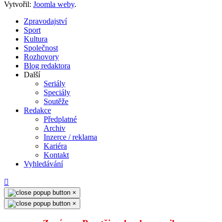
Vytvořil:
Joomla weby
.
Zpravodajství
Sport
Kultura
Společnost
Rozhovory
Blog redaktora
Další
Seriály
Speciály
Soutěže
Redakce
Předplatné
Archiv
Inzerce / reklama
Kariéra
Kontakt
Vyhledávání
×
×