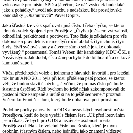
vylosované pro místní SPD a já věřím, že náš výsledek bude také
jako z pohádky,“ uvedl tak trochu s nadsázkou lídr prostějovské
kandidátky „Okamurovců“ Pavel Dopita.
Jako šťastná lze však spatřovat i jiná čísla. Třeba čtyřku, se kterou
jdou do voleb Spojenci pro Prostějov. „Čtyřka je číslem vytrvalosti,
odhodlání, praktičnosti a poctivosti. Toto číslo je základem pro vše
dokonalé a pravidelné: máme čtyři roční období, čtyři chutě, čtyři
živly, čtyři světové strany a čtverec sám o sobě je také dokonale
vyvážený,“ poznamenal Tomáš Weber, lídr kandidátky KDU-ČSL s
Nezávislými. Jak dodal, číslo 4 nepochybně do billboardů a celkové
kampaně zapojí.
Vítězi předchozích voleb a jednomu z hlavních favoritů i pro letošní
rok hnutí ANO 2011 byla při losu přidělena pátá pozice, se kterou
věří, že budou slavit úspěch. „Já věřím, že pro nás číslo pět bude
šťastné a úspěšné. Rádi bychom ho ještě nějak zakomponovali do
poslední fáze kampaně a určitě si na to ještě sedneme,“ prozradil
Večerníku František Jura, který bude obhajovat post primátora.
Podobné pocity panovaly i u ODS a nezávislých osobností města
Prostějova, kteří do boje vyráží s číslem šest. „Už před losováním
jsem říkala, že bych pro ODS a nezávislé osobnosti města
Prostějova chtěla jako volební číslo buď šestku, která je mým
osobním šťastným číslem, nebo jedničku jako znamení vítězství.