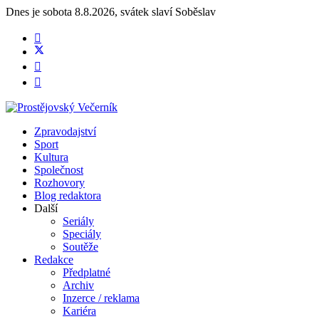
Dnes je
sobota 8.8.2026
,
svátek slaví
Soběslav
Zpravodajství
Sport
Kultura
Společnost
Rozhovory
Blog redaktora
Další
Seriály
Speciály
Soutěže
Redakce
Předplatné
Archiv
Inzerce / reklama
Kariéra