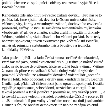
politiku chceme ve spolupráci s občany realizovat,“ vyjádřil se k
losování politik.
Kandidátka zdejšího hnutí PéVéčko získala devítku. „Pro nás je to
paráda. Jak jsme zjistili, tak devítka je číslem univerzální lásky,
věčnosti, víry, karmy a vesmírných zákonů, duchovního osvícení a
probuzení, služby lidstvu. Je zasvěcena humanitárním myšlenkám
všeobecně, ať už jde o charitu, službu druhým, pozitivní příklady,
štědrost, vnitřní sílu, vizionářství, nebo vědomí poslání. Jsme tedy
nadmíru spokojeni,“ uvedl exkluzivně pro Večerník Jiří Pospíšil,
náměstek primátora statutárního města Prostějov a jednička
kandidátky PéVéčka.
Jako poslední přišla na řadu Česká strana sociálně demokratická,
která tak má jako jediná dvojciferné číslo. „Desítka je krásné kulaté
číslo, navíc jediné dvojciferné, takže se určitě bude vyjímat. Věříme,
že nám tak přinese ve volbách štěstí a dobrý volební výsledek,“
prozradil Večerníku ze zahraniční dovolené volební lídr „socanů“
Pavel Holík. Jeho pobočník a druhý muž kandidátní listiny Bedřich
Grulich pak přidal: „S číslem deset jsme opravdu spokojení. Desítka
vyjadřuje optimismus, sebevědomí, nezávislost a energii. Je to
taková posílená a lepší jednička,“ pousmál se, aby vážněji přidal. „Je
to rovněž zhruba volební výsledek prostějovské ČSSD v roce 2018
a náš minimální cíl pro volby v letošním roce,“ nastínil jasné ambice
Grulich s tím, že sociální demokracie už naplno zahájila volební