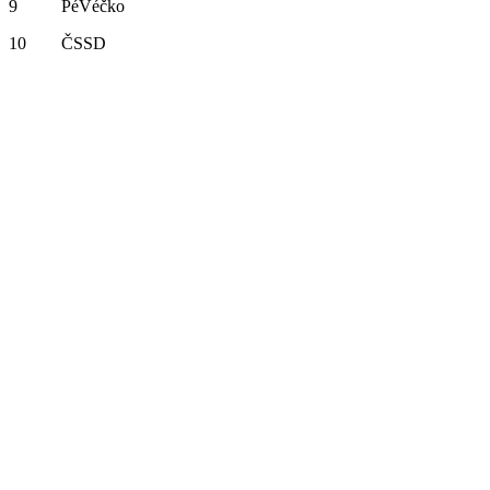
9 PéVéčko
10 ČSSD