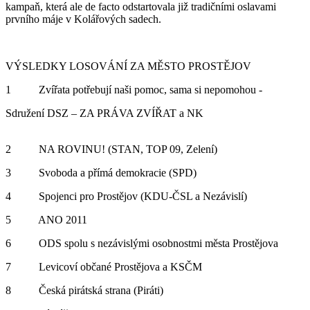
kampaň, která ale de facto odstartovala již tradičními oslavami
prvního máje v Kolářových sadech.
VÝSLEDKY LOSOVÁNÍ ZA MĚSTO PROSTĚJOV
1 Zvířata potřebují naši pomoc, sama si nepomohou -
Sdružení DSZ – ZA PRÁVA ZVÍŘAT a NK
2 NA ROVINU! (STAN, TOP 09, Zelení)
3 Svoboda a přímá demokracie (SPD)
4 Spojenci pro Prostějov (KDU-ČSL a Nezávislí)
5 ANO 2011
6 ODS spolu s nezávislými osobnostmi města Prostějova
7 Levicoví občané Prostějova a KSČM
8 Česká pirátská strana (Piráti)