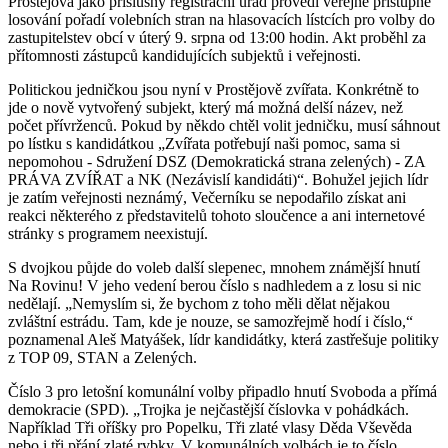
Prostějova jako příslušný registrační úřad provedl veřejně přístupné
losování pořadí volebních stran na hlasovacích lístcích pro volby do
zastupitelstev obcí v úterý 9. srpna od 13:00 hodin. Akt proběhl za
přítomnosti zástupců kandidujících subjektů i veřejnosti.
Politickou jedničkou jsou nyní v Prostějově zvířata. Konkrétně to
jde o nově vytvořený subjekt, který má možná delší název, než
počet přívrženců. Pokud by někdo chtěl volit jedničku, musí sáhnout
po lístku s kandidátkou „Zvířata potřebují naši pomoc, sama si
nepomohou - Sdružení DSZ (Demokratická strana zelených) - ZA
PRÁVA ZVÍŘAT a NK (Nezávislí kandidáti)“. Bohužel jejich lídr
je zatím veřejnosti neznámý, Večerníku se nepodařilo získat ani
reakci některého z představitelů tohoto sloučence a ani internetové
stránky s programem neexistují.
S dvojkou půjde do voleb další slepenec, mnohem známější hnutí
Na Rovinu! V jeho vedení berou číslo s nadhledem a z losu si nic
nedělají. „Nemyslím si, že bychom z toho měli dělat nějakou
zvláštní estrádu. Tam, kde je nouze, se samozřejmě hodí i číslo,“
poznamenal Aleš Matyášek, lídr kandidátky, která zastřešuje politiky
z TOP 09, STAN a Zelených.
Číslo 3 pro letošní komunální volby připadlo hnutí Svoboda a přímá
demokracie (SPD). „Trojka je nejčastější číslovka v pohádkách.
Například Tři oříšky pro Popelku, Tři zlaté vlasy Děda Vševěda
nebo i tři přání zlaté rybky. V komunálních volbách je to číslo