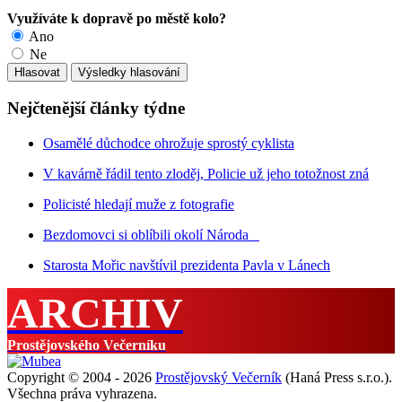
Využíváte k dopravě po městě kolo?
Ano
Ne
Nejčtenější články týdne
Osamělé důchodce ohrožuje sprostý cyklista
V kavárně řádil tento zloděj, Policie už jeho totožnost zná
Policisté hledají muže z fotografie
Bezdomovci si oblíbili okolí Národa
Starosta Mořic navštívil prezidenta Pavla v Lánech
ARCHIV
Prostějovského Večerníku
Copyright © 2004 - 2026
Prostějovský Večerník
(Haná Press s.r.o.).
Všechna práva vyhrazena.