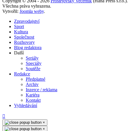
Copyright © 2004 - 2026
Prostějovský Večerník
(Haná Press s.r.o.).
Všechna práva vyhrazena.
Vytvořil:
Joomla weby
.
Zpravodajství
Sport
Kultura
Společnost
Rozhovory
Blog redaktora
Další
Seriály
Speciály
Soutěže
Redakce
Předplatné
Archiv
Inzerce / reklama
Kariéra
Kontakt
Vyhledávání
×
×