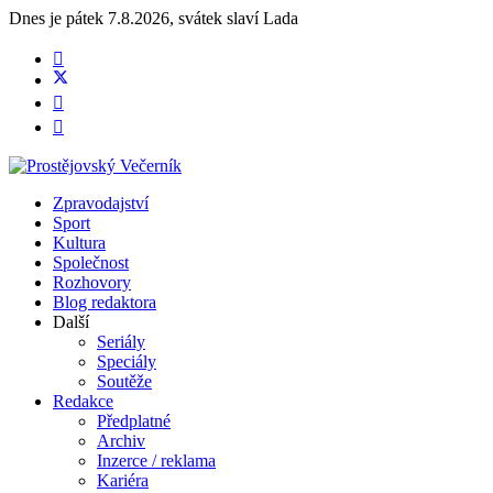
Dnes je
pátek 7.8.2026
,
svátek slaví
Lada
Zpravodajství
Sport
Kultura
Společnost
Rozhovory
Blog redaktora
Další
Seriály
Speciály
Soutěže
Redakce
Předplatné
Archiv
Inzerce / reklama
Kariéra