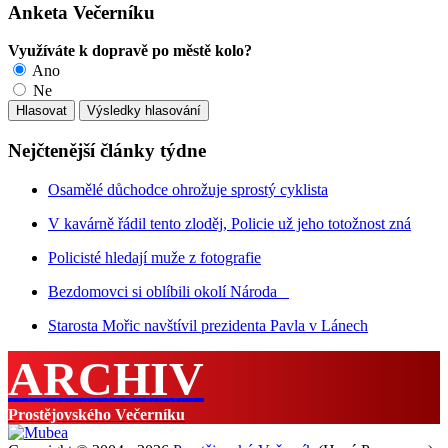
Anketa Večerníku
Využíváte k dopravě po městě kolo?
Ano
Ne
Nejčtenější články týdne
Osamělé důchodce ohrožuje sprostý cyklista
V kavárně řádil tento zloděj, Policie už jeho totožnost zná
Policisté hledají muže z fotografie
Bezdomovci si oblíbili okolí Národa
Starosta Mořic navštívil prezidenta Pavla v Lánech
ARCHIV
Prostějovského Večerníku