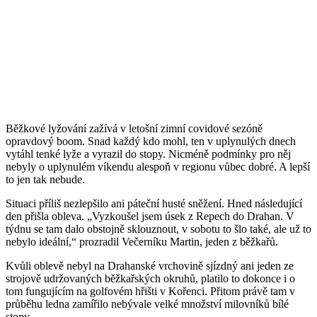
Běžkové lyžování zažívá v letošní zimní covidové sezóně
opravdový boom. Snad každý kdo mohl, ten v uplynulých dnech
vytáhl tenké lyže a vyrazil do stopy. Nicméně podmínky pro něj
nebyly o uplynulém víkendu alespoň v regionu vůbec dobré. A lepší
to jen tak nebude.
Situaci příliš nezlepšilo ani páteční husté sněžení. Hned následující
den přišla obleva. „Vyzkoušel jsem úsek z Repech do Drahan. V
týdnu se tam dalo obstojně sklouznout, v sobotu to šlo také, ale už to
nebylo ideální,“ prozradil Večerníku Martin, jeden z běžkařů.
Kvůli oblevě nebyl na Drahanské vrchovině sjízdný ani jeden ze
strojově udržovaných běžkařských okruhů, platilo to dokonce i o
tom fungujícím na golfovém hřišti v Kořenci. Přitom právě tam v
průběhu ledna zamířilo nebývale velké množství milovníků bílé
stopy.