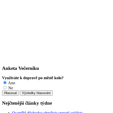
Anketa Večerníku
Využíváte k dopravě po městě kolo?
Ano
Ne
Nejčtenější články týdne
Osamělé důchodce ohrožuje sprostý cyklista