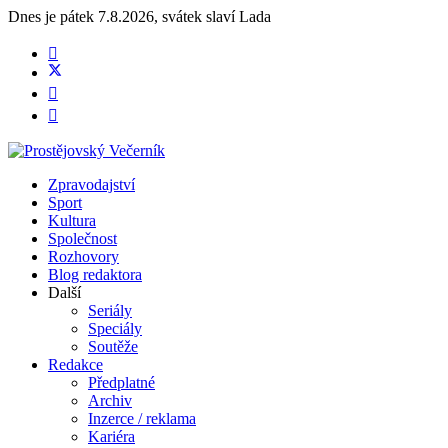
Dnes je
pátek 7.8.2026
,
svátek slaví
Lada
Zpravodajství
Sport
Kultura
Společnost
Rozhovory
Blog redaktora
Další
Seriály
Speciály
Soutěže
Redakce
Předplatné
Archiv
Inzerce / reklama
Kariéra