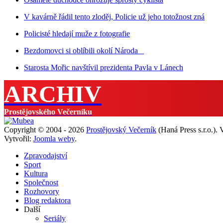
V kavárně řádil tento zloděj, Policie už jeho totožnost zná
Policisté hledají muže z fotografie
Bezdomovci si oblíbili okolí Národa
Starosta Mořic navštívil prezidenta Pavla v Lánech
ARCHIV
Prostějovského Večerníku
Copyright © 2004 - 2026
Prostějovský Večerník
(Haná Press s.r.o.).
Vytvořil:
Joomla weby
.
Zpravodajství
Sport
Kultura
Společnost
Rozhovory
Blog redaktora
Další
Seriály