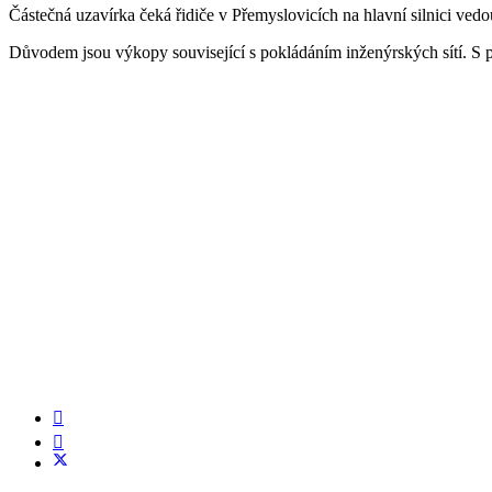
Částečná uzavírka čeká řidiče v Přemyslovicích na hlavní silnici ve
Důvodem jsou výkopy související s pokládáním inženýrských sítí. S p