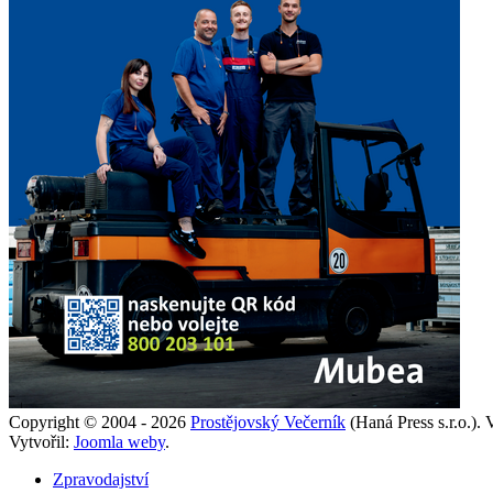
Copyright © 2004 - 2026
Prostějovský Večerník
(Haná Press s.r.o.).
Vytvořil:
Joomla weby
.
Zpravodajství