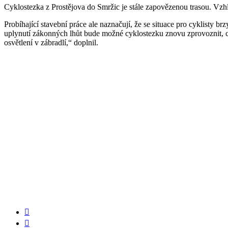
Cyklostezka z Prostějova do Smržic je stále zapovězenou trasou. Vzh
Probíhající stavební práce ale naznačují, že se situace pro cyklisty
uplynutí zákonných lhůt bude možné cyklostezku znovu zprovoznit,
osvětlení v zábradlí,“ doplnil.