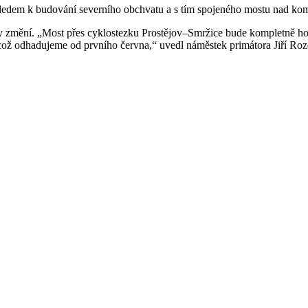
ledem k budování severního obchvatu a s tím spojeného mostu nad komun
 brzy změní. „Most přes cyklostezku Prostějov–Smržice bude kompletně 
 což odhadujeme od prvního června,“ uvedl náměstek primátora Jiří 