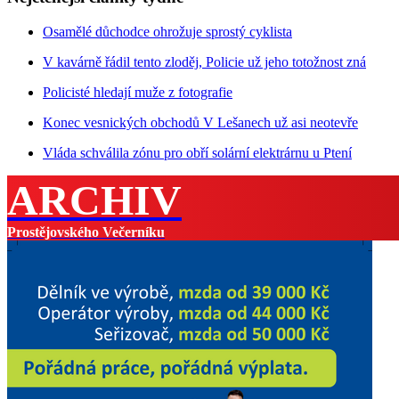
Osamělé důchodce ohrožuje sprostý cyklista
V kavárně řádil tento zloděj, Policie už jeho totožnost zná
Policisté hledají muže z fotografie
Konec vesnických obchodů V Lešanech už asi neotevře
Vláda schválila zónu pro obří solární elektrárnu u Ptení
ARCHIV
Prostějovského Večerníku