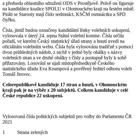
a předseda oblastního sdružení ODS v Prostějově. Právě on figuruje
na kandidátce koalice SPOLU v Olomouckém kraji na šestém místě.
Piráti se Starosty mají číslo sedmnáct, KSČM osmnáctku a SPD
čtyřku.
Čísla, jimiž budou označeny kandidátní lístky volebních uskupení,
vylosovala v úterý 24. srpna Státní volební komise. Čísla určila
pořadí, ve kterém Český statistický úřad strany a hnutí uvedl na
oficiálním volebním webu. Čísla byla vylosována tradičně s pomocí
dvou průhledných nádob, z nichž v jedné byly obálky s názvy
volebních stran a ve druhé obálky s čísly a postupně byly k sobě
přiřazovány. Losování se ujali místopředsedkyně Českého
statistického úřadu Eva Krumpová a pověřený ředitel odboru voleb
Tomáš Jirovec.
Celorepublikově kandiduje 17 stran a hnutí, v Olomouckém
kraji pak je na výběr z 20 subjektů. Celkem kandiduje v celé
České republice 22 uskupení.
Vylosovaná čísla politických subjektů pro volby do Parlamentu ČR
2021
1 Strana zelených