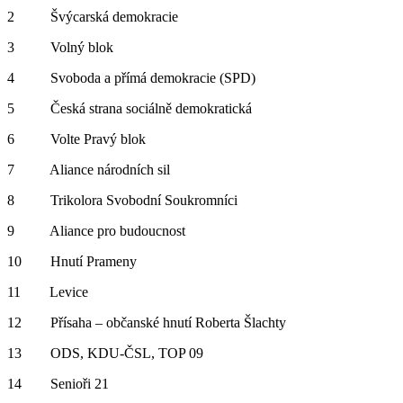
2 Švýcarská demokracie
3 Volný blok
4 Svoboda a přímá demokracie (SPD)
5 Česká strana sociálně demokratická
6 Volte Pravý blok
7 Aliance národních sil
8 Trikolora Svobodní Soukromníci
9 Aliance pro budoucnost
10 Hnutí Prameny
11 Levice
12 Přísaha – občanské hnutí Roberta Šlachty
13 ODS, KDU-ČSL, TOP 09
14 Senioři 21