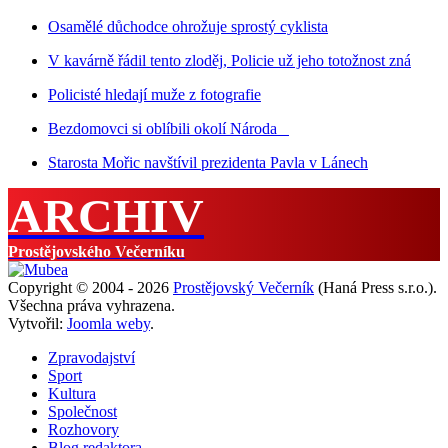
Osamělé důchodce ohrožuje sprostý cyklista
V kavárně řádil tento zloděj, Policie už jeho totožnost zná
Policisté hledají muže z fotografie
Bezdomovci si oblíbili okolí Národa
Starosta Mořic navštívil prezidenta Pavla v Lánech
ARCHIV
Prostějovského Večerníku
Copyright © 2004 - 2026
Prostějovský Večerník
(Haná Press s.r.o.).
Všechna práva vyhrazena.
Vytvořil:
Joomla weby
.
Zpravodajství
Sport
Kultura
Společnost
Rozhovory
Blog redaktora