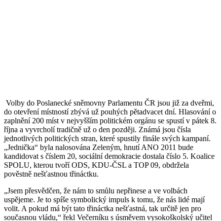
Volby do Poslanecké sněmovny Parlamentu ČR jsou již za dveřmi,
do otevření místností zbývá už pouhých pětadvacet dní. Hlasování o
zaplnění 200 míst v nejvyšším politickém orgánu se spustí v pátek 8.
října a vyvrcholí tradičně už o den později. Známá jsou čísla
jednotlivých politických stran, které spustily finále svých kampaní.
„Jednička“ byla nalosována Zeleným, hnutí ANO 2011 bude
kandidovat s číslem 20, sociální demokracie dostala číslo 5. Koalice
SPOLU, kterou tvoří ODS, KDU-ČSL a TOP 09, obdržela
pověstně nešťastnou třináctku.
„Jsem přesvědčen, že nám to smůlu nepřinese a ve volbách
uspějeme. Je to spíše symbolický impuls k tomu, že nás lidé mají
volit. A pokud má být tato třináctka nešťastná, tak určitě jen pro
současnou vládu,“ řekl Večerníku s úsměvem vysokoškolský učitel