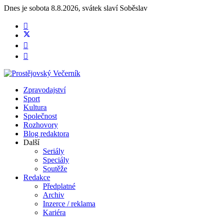
Dnes je
sobota 8.8.2026
,
svátek slaví
Soběslav
Zpravodajství
Sport
Kultura
Společnost
Rozhovory
Blog redaktora
Další
Seriály
Speciály
Soutěže
Redakce
Předplatné
Archiv
Inzerce / reklama
Kariéra