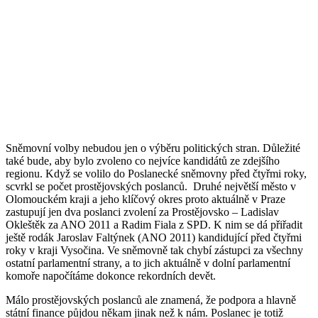
Sněmovní volby nebudou jen o výběru politických stran. Důležité
také bude, aby bylo zvoleno co nejvíce kandidátů ze zdejšího
regionu. Když se volilo do Poslanecké sněmovny před čtyřmi roky,
scvrkl se počet prostějovských poslanců. Druhé největší město v
Olomouckém kraji a jeho klíčový okres proto aktuálně v Praze
zastupují jen dva poslanci zvolení za Prostějovsko – Ladislav
Okleštěk za ANO 2011 a Radim Fiala z SPD. K nim se dá přiřadit
ještě rodák Jaroslav Faltýnek (ANO 2011) kandidující před čtyřmi
roky v kraji Vysočina. Ve sněmovně tak chybí zástupci za všechny
ostatní parlamentní strany, a to jich aktuálně v dolní parlamentní
komoře napočítáme dokonce rekordních devět.
Málo prostějovských poslanců ale znamená, že podpora a hlavně
státní finance půjdou někam jinak než k nám. Poslanec je totiž