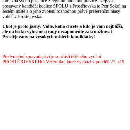
tom, zda svého poslance z regionu bude mít pravice. Nejvýše
postavený kandidát koalice SPOLU z Prostějovska je Petr Sokol na
šestém místě a o jeho zvolení rozhodnou právě preferenční hlasy
voličů z Prostějovska.
Úkol je proto jasný: Volte, koho chcete a kdo je vám nejbližší,
ale na lístku vybrané strany nezapomeňte zakroužkovat
Prostějovany na vysokých místech kandidátky!
Předvolební zpravodajství je součástí tištěného vydání
PROSTĚJOVSKÉHO Večerníku, které vychází v pondělí 27. září