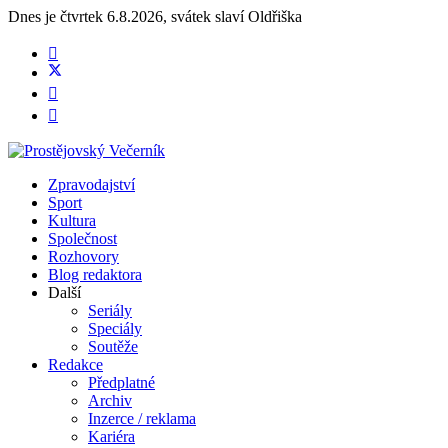
Dnes je
čtvrtek 6.8.2026
,
svátek slaví
Oldřiška
Zpravodajství
Sport
Kultura
Společnost
Rozhovory
Blog redaktora
Další
Seriály
Speciály
Soutěže
Redakce
Předplatné
Archiv
Inzerce / reklama
Kariéra