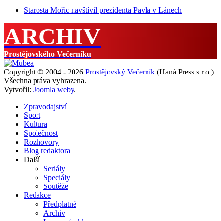
Starosta Mořic navštívil prezidenta Pavla v Lánech
ARCHIV
Prostějovského Večerníku
Copyright © 2004 - 2026
Prostějovský Večerník
(Haná Press s.r.o.).
Všechna práva vyhrazena.
Vytvořil:
Joomla weby
.
Zpravodajství
Sport
Kultura
Společnost
Rozhovory
Blog redaktora
Další
Seriály
Speciály
Soutěže
Redakce
Předplatné
Archiv