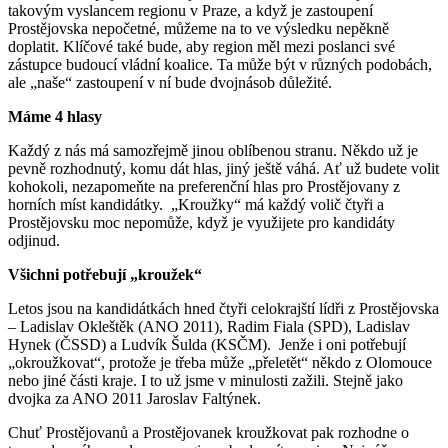
takovým vyslancem regionu v Praze, a když je zastoupení
Prostějovska nepočetné, můžeme na to ve výsledku nepěkně
doplatit. Klíčové také bude, aby region měl mezi poslanci své
zástupce budoucí vládní koalice. Ta může být v různých podobách,
ale „naše“ zastoupení v ní bude dvojnásob důležité.
Máme 4 hlasy
Každý z nás má samozřejmě jinou oblíbenou stranu. Někdo už je
pevně rozhodnutý, komu dát hlas, jiný ještě váhá. Ať už budete volit
kohokoli, nezapomeňte na preferenční hlas pro Prostějovany z
horních míst kandidátky. „Kroužky“ má každý volič čtyři a
Prostějovsku moc nepomůže, když je využijete pro kandidáty
odjinud.
Všichni potřebují „kroužek“
Letos jsou na kandidátkách hned čtyři celokrajští lídři z Prostějovska
– Ladislav Okleštěk (ANO 2011), Radim Fiala (SPD), Ladislav
Hynek (ČSSD) a Ludvík Šulda (KSČM). Jenže i oni potřebují
„okroužkovat“, protože je třeba může „přeletět“ někdo z Olomouce
nebo jiné části kraje. I to už jsme v minulosti zažili. Stejně jako
dvojka za ANO 2011 Jaroslav Faltýnek.
Chuť Prostějovanů a Prostějovanek kroužkovat pak rozhodne o