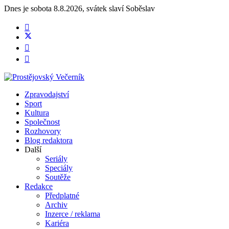
Dnes je
sobota 8.8.2026
,
svátek slaví
Soběslav
Zpravodajství
Sport
Kultura
Společnost
Rozhovory
Blog redaktora
Další
Seriály
Speciály
Soutěže
Redakce
Předplatné
Archiv
Inzerce / reklama
Kariéra