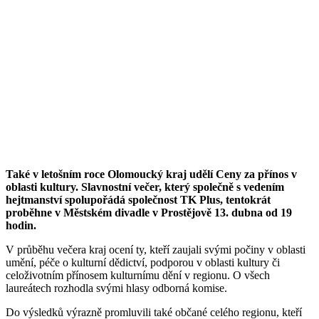
Také v letošním roce Olomoucký kraj udělí Ceny za přínos v
oblasti kultury. Slavnostní večer, který společně s vedením
hejtmanství spolupořádá společnost TK Plus, tentokrát
proběhne v Městském divadle v Prostějově 13. dubna od 19
hodin.
V průběhu večera kraj ocení ty, kteří zaujali svými počiny v oblasti
umění, péče o kulturní dědictví, podporou v oblasti kultury či
celoživotním přínosem kulturnímu dění v regionu. O všech
laureátech rozhodla svými hlasy odborná komise.
Do výsledků výrazně promluvili také občané celého regionu, kteří