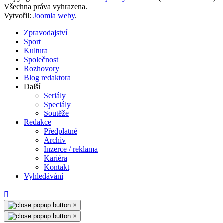
Všechna práva vyhrazena.
Vytvořil:
Joomla weby
.
Zpravodajství
Sport
Kultura
Společnost
Rozhovory
Blog redaktora
Další
Seriály
Speciály
Soutěže
Redakce
Předplatné
Archiv
Inzerce / reklama
Kariéra
Kontakt
Vyhledávání
×
×