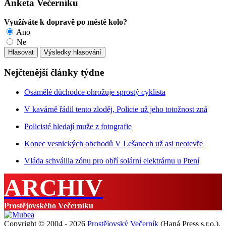
Anketa Večerníku
Využíváte k dopravě po městě kolo?
Ano
Ne
Nejčtenější články týdne
Osamělé důchodce ohrožuje sprostý cyklista
V kavárně řádil tento zloděj, Policie už jeho totožnost zná
Policisté hledají muže z fotografie
Konec vesnických obchodů V Lešanech už asi neotevře
Vláda schválila zónu pro obří solární elektrárnu u Ptení
ARCHIV
Prostějovského Večerníku
Copyright © 2004 - 2026
Prostějovský Večerník
(Haná Press s.r.o.).