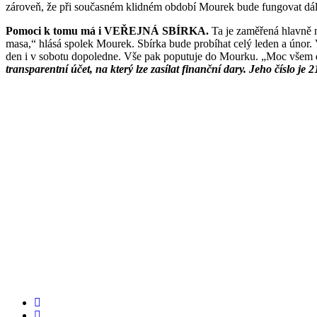
zároveň, že při současném klidném období Mourek bude fungovat dál
Pomoci k tomu má i VEŘEJNÁ SBÍRKA.
Ta je zaměřená hlavně n
masa,“ hlásá spolek Mourek. Sbírka bude probíhat celý leden a únor. 
den i v sobotu dopoledne. Vše pak poputuje do Mourku. „Moc všem d
transparentní účet, na který lze zasílat finanční dary. Jeho číslo j