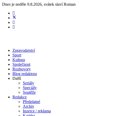
Dnes je
neděle 9.8.2026
,
svátek slaví
Roman
Zpravodajství
Sport
Kultura
Společnost
Rozhovory
Blog redaktora
Další
Seriály
Speciály
Soutěže
Redakce
Předplatné
Archiv
Inzerce / reklama
Kariéra