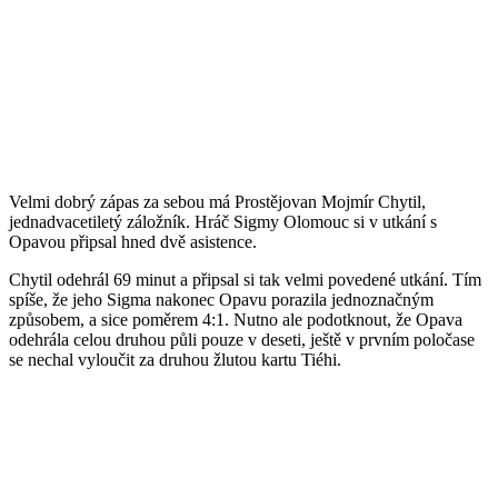
Velmi dobrý zápas za sebou má Prostějovan Mojmír Chytil,
jednadvacetiletý záložník. Hráč Sigmy Olomouc si v utkání s
Opavou připsal hned dvě asistence.
Chytil odehrál 69 minut a připsal si tak velmi povedené utkání. Tím
spíše, že jeho Sigma nakonec Opavu porazila jednoznačným
způsobem, a sice poměrem 4:1. Nutno ale podotknout, že Opava
odehrála celou druhou půli pouze v deseti, ještě v prvním poločase
se nechal vyloučit za druhou žlutou kartu Tiéhi.