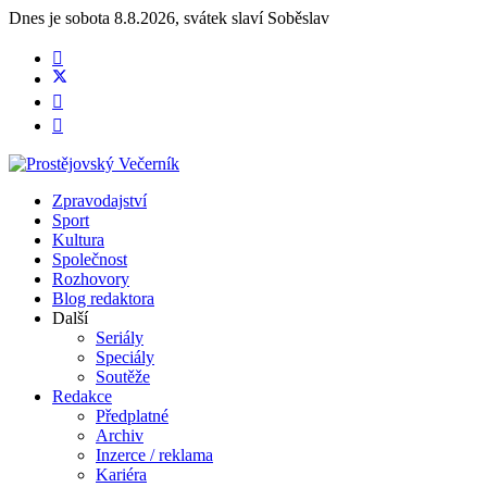
Dnes je
sobota 8.8.2026
,
svátek slaví
Soběslav
Zpravodajství
Sport
Kultura
Společnost
Rozhovory
Blog redaktora
Další
Seriály
Speciály
Soutěže
Redakce
Předplatné
Archiv
Inzerce / reklama
Kariéra