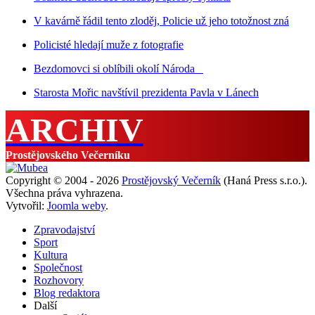
V kavárně řádil tento zloděj, Policie už jeho totožnost zná
Policisté hledají muže z fotografie
Bezdomovci si oblíbili okolí Národa
Starosta Mořic navštívil prezidenta Pavla v Lánech
ARCHIV
Prostějovského Večerníku
Copyright © 2004 - 2026
Prostějovský Večerník
(Haná Press s.r.o.).
Všechna práva vyhrazena.
Vytvořil:
Joomla weby
.
Zpravodajství
Sport
Kultura
Společnost
Rozhovory
Blog redaktora
Další