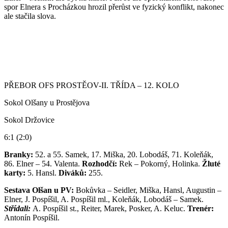
spor Elnera s Procházkou hrozil přerůst ve fyzický konflikt, nakonec
ale stačila slova.
PŘEBOR OFS PROSTĚOV-II. TŘÍDA – 12. KOLO
Sokol Olšany u Prostějova
Sokol Držovice
6:1 (2:0)
Branky:
52. a 55. Samek, 17. Miška, 20. Lobodáš, 71. Koleňák,
86. Elner – 54. Valenta.
Rozhodčí:
Rek – Pokorný, Holinka.
Žluté
karty:
5. Hansl.
Diváků:
255.
Sestava Olšan u PV:
Bokůvka – Seidler, Miška, Hansl, Augustin –
Elner, J. Pospíšil, A. Pospíšil ml., Koleňák, Lobodáš – Samek.
Střídali:
A. Pospíšil st., Reiter, Marek, Posker, A. Keluc.
Trenér:
Antonín Pospíšil.