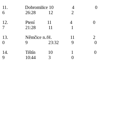
11. Dobromilice 10 4 0
6 26:28 12 2
12. Ptení 11 4 0
7 21:28 11 1
13. Němčice n./H. 11 2
0 9 23:32 9 0
14. Tištín 10 1 0
9 10:44 3 0