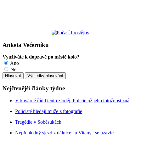
Anketa Večerníku
Využíváte k dopravě po městě kolo?
Ano
Ne
Nejčtenější články týdne
V kavárně řádil tento zloděj, Policie už jeho totožnost zná
Policisté hledají muže z fotografie
Tragédie v Soběsukách
Nepřehledný sjezd z dálnice „u Vitany“ se uzavře