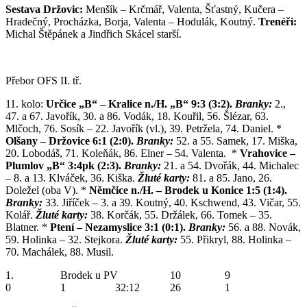
Sestava Držovic:
Menšík – Krčmář, Valenta, Šťastný, Kučera –
Hradečný, Procházka, Borja, Valenta – Hodulák, Koutný.
Trenéři:
Michal Štěpánek a Jindřich Skácel starší.
Přebor OFS II. tř.
11. kolo:
Určice „B“ – Kralice n./H. „B“ 9:3 (3:2).
Branky:
2.,
47. a 67. Javořík, 30. a 86. Vodák, 18. Kouřil, 56. Šlézar, 63.
Mlčoch, 76. Sosík – 22. Javořík (vl.), 39. Petržela, 74. Daniel. *
Olšany – Držovice 6:1 (2:0).
Branky:
52. a 55. Samek, 17. Miška,
20. Lobodáš, 71. Koleňák, 86. Elner – 54. Valenta. *
Vrahovice –
Plumlov „B“ 3:4pk (2:3).
Branky:
21. a 54. Dvořák, 44. Michalec
– 8. a 13. Klváček, 36. Kiška.
Žluté karty:
81. a 85. Jano, 26.
Doležel (oba V). *
Němčice n./H. – Brodek u Konice 1:5 (1:4).
Branky:
33. Jiříček – 3. a 39. Koutný, 40. Kschwend, 43. Vičar, 55.
Kolář.
Žluté karty:
38. Korčák, 55. Držálek, 66. Tomek – 35.
Blatner. *
Ptení – Nezamyslice 3:1 (0:1).
Branky:
56. a 88. Novák,
59. Holinka – 32. Stejkora.
Žluté karty:
55. Přikryl, 88. Holinka –
70. Machálek, 88. Musil.
1. Brodek u PV 10 9
0 1 32:12 26 1