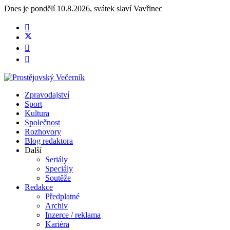
Dnes je
pondělí 10.8.2026
,
svátek slaví
Vavřinec
Zpravodajství
Sport
Kultura
Společnost
Rozhovory
Blog redaktora
Další
Seriály
Speciály
Soutěže
Redakce
Předplatné
Archiv
Inzerce / reklama
Kariéra