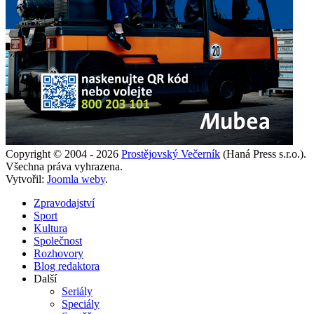
Copyright © 2004 - 2026
Prostějovský Večerník
(Haná Press s.r.o.).
Všechna práva vyhrazena.
Vytvořil:
Joomla weby
.
Zpravodajství
Sport
Kultura
Společnost
Rozhovory
Blog redaktora
Další
Seriály
Speciály