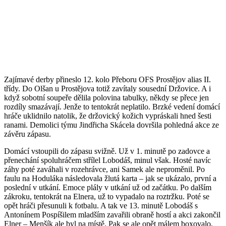
Zajímavé derby přineslo 12. kolo Přeboru OFS Prostějov alias II.
třídy. Do Olšan u Prostějova totiž zavítaly sousední Držovice. A i
když sobotní soupeře dělila polovina tabulky, někdy se přece jen
rozdíly smazávají. Jenže to tentokrát neplatilo. Brzké vedení domácí
hráče uklidnilo natolik, že držovický kožich vypráskali hned šesti
ranami. Demolici týmu Jindřicha Skácela dovršila pohledná akce ze
závěru zápasu.
Domácí vstoupili do zápasu svižně. Už v 1. minutě po zadovce a
přenechání spoluhráčem střílel Lobodáš, minul však. Hosté navíc
záhy poté zaváhali v rozehrávce, ani Samek ale neproměnil. Po
faulu na Hoduláka následovala žlutá karta – jak se ukázalo, první a
poslední v utkání. Emoce plály v utkání už od začátku. Po dalším
zákroku, tentokrát na Elnera, už to vypadalo na roztržku. Poté se
opět hráči přesunuli k fotbalu. A tak ve 13. minutě Lobodáš s
Antonínem Pospíšilem mladším zavařili obraně hostí a akci zakončil
Elner – Menšík ale byl na místě. Pak se ale opět málem boxovalo,