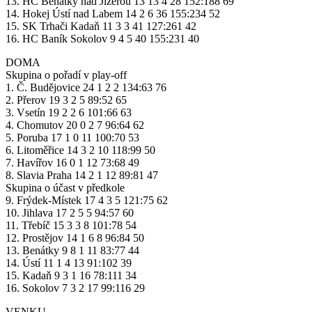
13. HC Benátky nad Jizerou 13 13 4 28 152:188 69
14. Hokej Ústí nad Labem 14 2 6 36 155:234 52
15. SK Trhači Kadaň 11 3 3 41 127:261 42
16. HC Baník Sokolov 9 4 5 40 155:231 40
DOMA
Skupina o pořadí v play-off
1. Č. Budějovice 24 1 2 2 134:63 76
2. Přerov 19 3 2 5 89:52 65
3. Vsetín 19 2 2 6 101:66 63
4. Chomutov 20 0 2 7 96:64 62
5. Poruba 17 1 0 11 100:70 53
6. Litoměřice 14 3 2 10 118:99 50
7. Havířov 16 0 1 12 73:68 49
8. Slavia Praha 14 2 1 12 89:81 47
Skupina o účast v předkole
9. Frýdek-Místek 17 4 3 5 121:75 62
10. Jihlava 17 2 5 5 94:57 60
11. Třebíč 15 3 3 8 101:78 54
12. Prostějov 14 1 6 8 96:84 50
13. Benátky 9 8 1 11 83:77 44
14. Ústí 11 1 4 13 91:102 39
15. Kadaň 9 3 1 16 78:111 34
16. Sokolov 7 3 2 17 99:116 29
VENKU