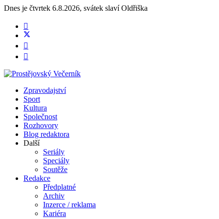
Dnes je
čtvrtek 6.8.2026
,
svátek slaví
Oldřiška
Zpravodajství
Sport
Kultura
Společnost
Rozhovory
Blog redaktora
Další
Seriály
Speciály
Soutěže
Redakce
Předplatné
Archiv
Inzerce / reklama
Kariéra