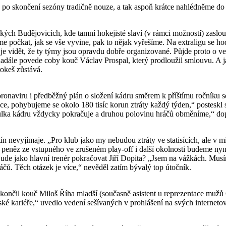
u po skončení sezóny tradičně nouze, a tak aspoň krátce nahlédněme do
kých Budějovicích, kde tamní hokejisté slaví (v rámci možností) zaslou
 počkat, jak se vše vyvine, pak to nějak vyřešíme. Na extraligu se hodn
ak je vidět, že ty týmy jsou opravdu dobře organizované. Půjde proto o 
nadále povede coby kouč Václav Prospal, který prodloužil smlouvu. A j
okeš zůstává.
viru i předběžný plán o složení kádru směrem k příštímu ročníku se m
ce, pohybujeme se okolo 180 tisíc korun ztráty každý týden,“ posteskl 
lka kádru vždycky pokračuje a druhou polovinu hráčů obměníme,“ dop
yjímaje. „Pro klub jako my nebudou ztráty ve statisících, ale v mili
eněz ze vstupného ve zrušeném play-off i další okolnosti budeme nyní 
Bude jako hlavní trenér pokračovat Jiří Dopita? „Jsem na vážkách. Musím
čů. Těch otázek je více,“ nevěděl zatím bývalý top útočník.
 skončil kouč Miloš Říha mladší (současně asistent u reprezentace mužů
ské kariéře,“ uvedlo vedení sešívaných v prohlášení na svých interneto