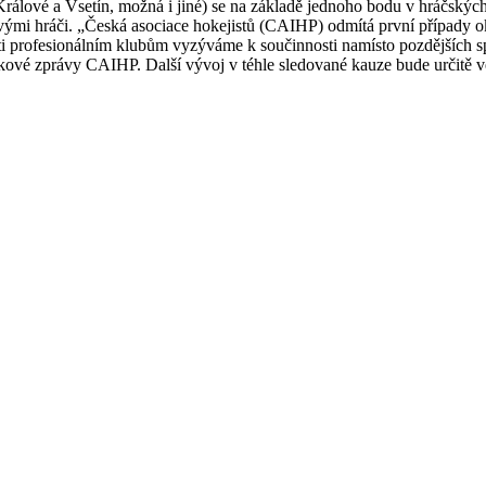
Králové a Vsetín, možná i jiné) se na základě jednoho bodu v hráčskýc
vými hráči. „Česká asociace hokejistů (CAIHP) odmítá první případy 
 profesionálním klubům vyzýváme k součinnosti namísto pozdějších sp
iskové zprávy CAIHP. Další vývoj v téhle sledované kauze bude určitě 