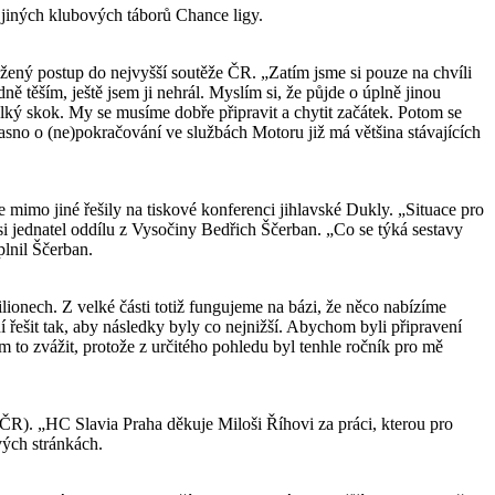
 jiných klubových táborů Chance ligy.
žený postup do nejvyšší soutěže ČR. „Zatím jsme si pouze na chvíli
ě těším, ještě jsem ji nehrál. Myslím si, že půjde o úplně jinou
velký skok. My se musíme dobře připravit a chytit začátek. Potom se
asno o (ne)pokračování ve službách Motoru již má většina stávajících
imo jiné řešily na tiskové konferenci jihlavské Dukly. „Situace pro
si jednatel oddílu z Vysočiny Bedřich Ščerban. „Co se týká sestavy
lnil Ščerban.
onech. Z velké části totiž fungujeme na bázi, že něco nabízíme
řešit tak, aby následky byly co nejnižší. Abychom byli připravení
 to zvážit, protože z určitého pohledu byl tenhle ročník pro mě
 ČR). „HC Slavia Praha děkuje Miloši Říhovi za práci, kterou pro
vých stránkách.