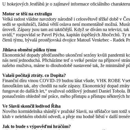
U hokejových Jestřábů je o zajímavé informace oficiálního charakter
Motor se těší na extraligu
Velká radost vládne navzdory národně i celosvětově těžké době v Čes
sedli se spoluhráči, žádná větší oslava není momentálně možná. Musíme
úroveň. Zápasy jsou tam asi taktičtější. Když se dívám na televizi, t
uvidí,“ rozpovídal se Pavel Pýcha, kapitán úspěšných Jihočechů. Ty 
členů týmu, bývalá prostějovská dvojice Matouš Venkrbec - Radek Pr
Jihlava obmění půlku týmu
Ekonomické dopady předčasného ukončení sezóny kvůli pandemii korona
nás není jednoduchá. Přicházíme teď o velké peníze na příjmové strán
našeho mužstva, máme to dlouhodobě nastavené tak, že minimálně pů
Valaši počítají ztráty. co Dopita?
Finanční díru vinou COVID-19 budou látat všude, VHK ROBE Vsetín nev
fanouškům tak, aby chodili na naše zápasy. Ekonomický dopad ztráty p
fungovat do dalších let,“ uvažoval oddílový jednatel Daniel Tobola. 
ponaučením ohledně mé práce, mého přístupu a přístupu některých hrá
Ve Slavii skončil lodivod Říha
Nového kormidelníka shánějí v pražské Slavii, na střídačce tam totiž
klub v nelehkém období odvedl, a přeje mu hodně štěstí v další trenér
Jak to bude s výpověďmi hráčům?