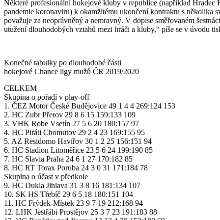
Některé profesionální hokejové kluby v republice (například Hradec 
pandemie koronaviru) k okamžitému ukončení kontraktu s několika s
považuje za neoprávněný a nemravný. V dopise směřovaném šestnácti
utužení dlouhodobých vztahů mezi hráči a kluby,“ píše se v úvodu t
Konečné tabulky po dlouhodobé části
hokejové Chance ligy mužů ČR 2019/2020
CELKEM
Skupina o pořadí v play-off
1. ČEZ Motor České Budějovice 49 1 4 4 269:124 153
2. HC Zubr Přerov 29 8 6 15 159:133 109
3. VHK Robe Vsetín 27 5 6 20 180:157 97
4. HC Piráti Chomutov 29 2 4 23 169:155 95
5. AZ Residomo Havířov 30 1 2 25 156:151 94
6. HC Stadion Litoměřice 23 5 6 24 199:190 85
7. HC Slavia Praha 24 6 1 27 170:182 85
8. HC RT Torax Poruba 24 3 0 31 171:184 78
Skupina o účast v předkole
9. HC Dukla Jihlava 31 3 8 16 181:134 107
10. SK HS Třebíč 29 6 5 18 180:151 104
11. HC Frýdek-Místek 23 9 7 19 212:168 94
12. LHK Jestřábi Prostějov 25 3 7 23 191:183 88